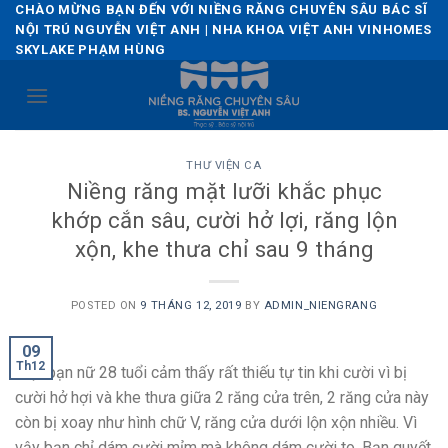
Skip
CHÀO MỪNG BẠN ĐẾN VỚI NIỀNG RĂNG CHUYÊN SÂU BÁC SĨ
NỘI TRÚ NGUYỄN VIỆT ANH | NHA KHOA VIỆT ANH VINHOMES
to
SKYLAKE PHẠM HÙNG
content
THƯ VIỆN CA
Niềng răng mặt lưỡi khắc phục
khớp cắn sâu, cười hở lợi, răng lộn
xộn, khe thưa chỉ sau 9 tháng
POSTED ON
9 THÁNG 12, 2019
BY
ADMIN_NIENGRANG
09
Th12
Một bạn nữ 28 tuổi cảm thấy rất thiếu tự tin khi cười vì bị
cười hở hợi và khe thưa giữa 2 răng cửa trên, 2 răng cửa này
còn bị xoay như hình chữ V, răng cửa dưới lộn xộn nhiều. Vì
vậy bạn chỉ dám cười mỉm mà không dám cười to. Bạn quyết