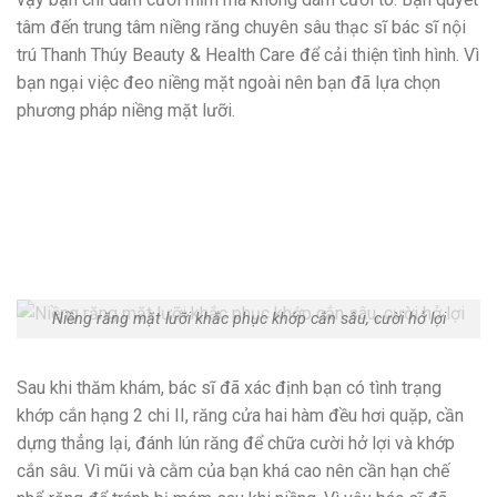
tâm đến trung tâm niềng răng chuyên sâu thạc sĩ bác sĩ nội
trú Thanh Thúy Beauty & Health Care để cải thiện tình hình. Vì
bạn ngại việc đeo niềng mặt ngoài nên bạn đã lựa chọn
phương pháp niềng mặt lưỡi.
Niềng răng mặt lưỡi khắc phục khớp cắn sâu, cười hở lợi
Sau khi thăm khám, bác sĩ đã xác định bạn có tình trạng
khớp cắn hạng 2 chi II, răng cửa hai hàm đều hơi quặp, cần
dựng thẳng lại, đánh lún răng để chữa cười hở lợi và khớp
cắn sâu. Vì mũi và cằm của bạn khá cao nên cần hạn chế