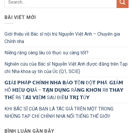
BÀI VIẾT MỚI
Giới thiệu về Bác sĩ nội trú Nguyễn Việt Anh – Chuyên gia
Chỉnh nha
Niềng răng càng lâu có thực sự càng tốt?
Nghiên cứu của Bác sĩ Nguyễn Việt Anh được đăng trên Tạp
chí Nha khoa uy tín của Úc (Q1, SCIE)
𝗚𝗜Ả𝗜 𝗣𝗛Á𝗣 𝗖𝗛Ỉ𝗡𝗛 𝗡𝗛𝗔 𝗕Ả𝗢 𝗧Ồ𝗡 ĐỘ̣𝗧 𝗣𝗛Á: 𝗚𝗜Ả𝗠
HÔ 𝗛𝗜Ệ𝗨 𝗤𝗨Ả – 𝗧𝗔̣̂𝗡 𝗗𝗨̣𝗡𝗚 RĂ𝗡𝗚 𝗞𝗛𝗢̂𝗡 R8 𝗧𝗛𝗔𝗬
𝗧𝗛Ế R6 Ṭ𝗔́𝗜 𝗩𝗜Ê𝗠 SAU ĐIỀ𝗨 𝗧𝗥𝗜̣ 𝗧Ủ𝗬
KHI BÁC SĨ CỦA BẠN LÀ TÁC GIẢ TRÊN MỘT TRONG
NHỮNG TẠP CHÍ CHỈNH NHA NỔI TIẾNG THẾ GIỚI!
BÌNH LUẬN GẦN ĐÂY