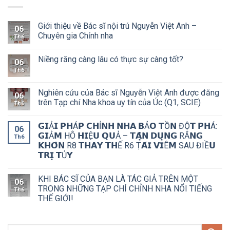
Giới thiệu về Bác sĩ nội trú Nguyễn Việt Anh –
06
Chuyên gia Chỉnh nha
Th6
Niềng răng càng lâu có thực sự càng tốt?
06
Th6
Nghiên cứu của Bác sĩ Nguyễn Việt Anh được đăng
06
trên Tạp chí Nha khoa uy tín của Úc (Q1, SCIE)
Th6
𝗚𝗜Ả𝗜 𝗣𝗛Á𝗣 𝗖𝗛Ỉ𝗡𝗛 𝗡𝗛𝗔 𝗕Ả𝗢 𝗧Ồ𝗡 ĐỘ̣𝗧 𝗣𝗛Á:
06
𝗚𝗜Ả𝗠 HÔ 𝗛𝗜Ệ𝗨 𝗤𝗨Ả – 𝗧𝗔̣̂𝗡 𝗗𝗨̣𝗡𝗚 RĂ𝗡𝗚
Th6
𝗞𝗛𝗢̂𝗡 R8 𝗧𝗛𝗔𝗬 𝗧𝗛Ế R6 Ṭ𝗔́𝗜 𝗩𝗜Ê𝗠 SAU ĐIỀ𝗨
𝗧𝗥𝗜̣ 𝗧Ủ𝗬
KHI BÁC SĨ CỦA BẠN LÀ TÁC GIẢ TRÊN MỘT
06
TRONG NHỮNG TẠP CHÍ CHỈNH NHA NỔI TIẾNG
Th6
THẾ GIỚI!