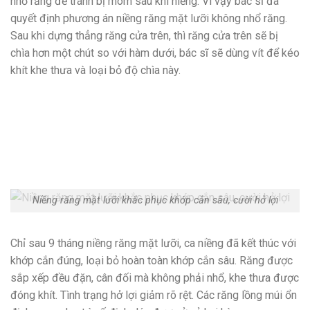
nhổ răng để tránh bị móm sau khi niềng. Vì vậy bác sĩ đã
quyết định phương án niềng răng mặt lưỡi không nhổ răng.
Sau khi dựng thẳng răng cửa trên, thì răng cửa trên sẽ bị
chìa hơn một chút so với hàm dưới, bác sĩ sẽ dùng vít để kéo
khít khe thưa và loại bỏ độ chìa này.
Niềng răng mặt lưỡi khắc phục khớp cắn sâu, cười hở lợi
Chỉ sau 9 tháng niềng răng mặt lưỡi, ca niềng đã kết thúc với
khớp cắn đúng, loại bỏ hoàn toàn khớp cắn sâu. Răng được
sắp xếp đều đặn, cân đối mà không phải nhổ, khe thưa được
đóng khít. Tình trạng hở lợi giảm rõ rệt. Các răng lồng múi ổn