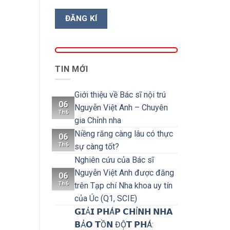
TIN MỚI
Giới thiệu về Bác sĩ nội trú
06
Nguyễn Việt Anh – Chuyên
Th6
gia Chỉnh nha
Niềng răng càng lâu có thực
06
Th6
sự càng tốt?
Nghiên cứu của Bác sĩ
Nguyễn Việt Anh được đăng
06
Th6
trên Tạp chí Nha khoa uy tín
của Úc (Q1, SCIE)
𝗚𝗜Ả𝗜 𝗣𝗛Á𝗣 𝗖𝗛Ỉ𝗡𝗛 𝗡𝗛𝗔
𝗕Ả𝗢 𝗧Ồ𝗡 ĐỘ̣𝗧 𝗣𝗛Á: