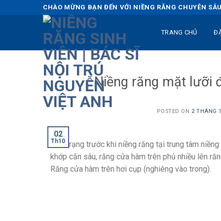
Skip
CHÀO MỪNG BẠN ĐẾN VỚI NIỀNG RĂNG CHUYÊN SÂU 
to
content
TRANG CHỦ
Đ
Niềng răng mặt lưỡi đ
POSTED ON
2 THÁNG 1
02
Th10
Tình trạng trước khi niềng răng tại trung tâm niền
khớp cắn sâu, răng cửa hàm trên phủ nhiều lên răn
Răng cửa hàm trên hơi cụp (nghiêng vào trong).