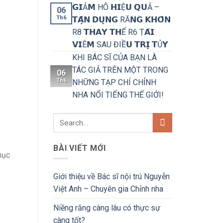
𝗚𝗜Ả𝗠 HÔ 𝗛𝗜Ệ𝗨 𝗤𝗨Ả –
06
Th6
𝗧𝗔̣̂𝗡 𝗗𝗨̣𝗡𝗚 RĂ𝗡𝗚 𝗞𝗛𝗢̂𝗡
R8 𝗧𝗛𝗔𝗬 𝗧𝗛Ế R6 Ṭ𝗔́𝗜
𝗩𝗜Ê𝗠 SAU ĐIỀ𝗨 𝗧𝗥𝗜̣ 𝗧Ủ𝗬
KHI BÁC SĨ CỦA BẠN LÀ
TÁC GIẢ TRÊN MỘT TRONG
06
Th6
NHỮNG TẠP CHÍ CHỈNH
NHA NỔI TIẾNG THẾ GIỚI!
BÀI VIẾT MỚI
hục
Giới thiệu về Bác sĩ nội trú Nguyễn
Việt Anh – Chuyên gia Chỉnh nha
Niềng răng càng lâu có thực sự
càng tốt?