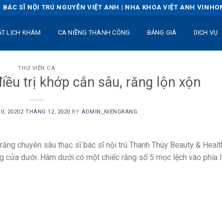
BÁC SĨ NỘI TRÚ NGUYỄN VIỆT ANH | NHA KHOA VIỆT ANH VINH
ẶT LỊCH KHÁM
CA NIỀNG THÀNH CÔNG
BẢNG GIÁ
DỊCH VỤ
THƯ VIỆN CA
iều trị khớp cắn sâu, răng lộn xộn
0, 2020
2 THÁNG 12, 2020
BY
ADMIN_NIENGRANG
g răng chuyên sâu thạc sĩ bác sĩ nội trú Thanh Thúy Beauty & Healt
g cửa dưới. Hàm dưới có một chiếc răng số 5 mọc lệch vào phía l