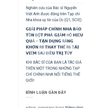
Nghiên cứu của Bác sĩ Nguyễn
Việt Anh được đăng trên Tạp chí
Nha khoa uy tín của Úc (Q1, SCIE)
𝗚𝗜Ả𝗜 𝗣𝗛Á𝗣 𝗖𝗛Ỉ𝗡𝗛 𝗡𝗛𝗔 𝗕Ả𝗢
𝗧Ồ𝗡 ĐỘ̣𝗧 𝗣𝗛Á: 𝗚𝗜Ả𝗠 HÔ 𝗛𝗜Ệ𝗨
𝗤𝗨Ả – 𝗧𝗔̣̂𝗡 𝗗𝗨̣𝗡𝗚 RĂ𝗡𝗚
𝗞𝗛𝗢̂𝗡 R8 𝗧𝗛𝗔𝗬 𝗧𝗛Ế R6 Ṭ𝗔́𝗜
𝗩𝗜Ê𝗠 SAU ĐIỀ𝗨 𝗧𝗥𝗜̣ 𝗧Ủ𝗬
KHI BÁC SĨ CỦA BẠN LÀ TÁC GIẢ
TRÊN MỘT TRONG NHỮNG TẠP
CHÍ CHỈNH NHA NỔI TIẾNG THẾ
GIỚI!
BÌNH LUẬN GẦN ĐÂY
admin_niengrang
trong
Niềng răng