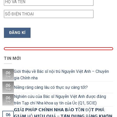
TIN MỚI
Giới thiệu về Bác sĩ nội trú Nguyễn Việt Anh – Chuyên
06
Th6
gia Chỉnh nha
06
Niềng răng càng lâu có thực sự càng tốt?
Th6
Nghiên cứu của Bác sĩ Nguyễn Việt Anh được đăng
06
Th6
trên Tạp chí Nha khoa uy tín của Úc (Q1, SCIE)
𝗚𝗜Ả𝗜 𝗣𝗛Á𝗣 𝗖𝗛Ỉ𝗡𝗛 𝗡𝗛𝗔 𝗕Ả𝗢 𝗧Ồ𝗡 ĐỘ̣𝗧 𝗣𝗛Á:
06
𝗚𝗜Ả𝗠 HÔ 𝗛𝗜Ệ𝗨 𝗤𝗨Ả – 𝗧𝗔̣̂𝗡 𝗗𝗨̣𝗡𝗚 RĂ𝗡𝗚 𝗞𝗛𝗢̂𝗡