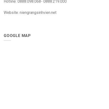
Hotline: 0888.098.068- 0888.219.000
Website: niengrangsinhvien.net
GOOGLE MAP