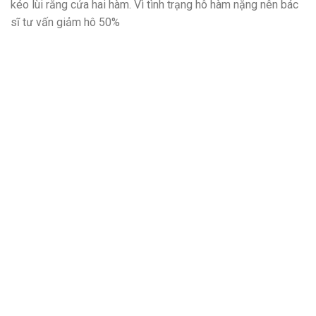
kéo lùi răng cửa hai hàm. Vì tình trạng hô hàm nặng nên bác
sĩ tư vấn giảm hô 50%