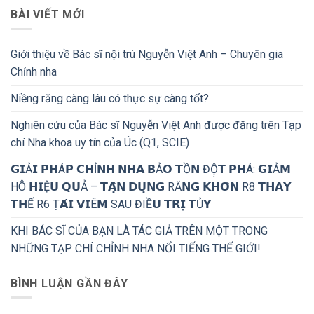
BÀI VIẾT MỚI
Giới thiệu về Bác sĩ nội trú Nguyễn Việt Anh – Chuyên gia
Chỉnh nha
Niềng răng càng lâu có thực sự càng tốt?
Nghiên cứu của Bác sĩ Nguyễn Việt Anh được đăng trên Tạp
chí Nha khoa uy tín của Úc (Q1, SCIE)
𝗚𝗜Ả𝗜 𝗣𝗛Á𝗣 𝗖𝗛Ỉ𝗡𝗛 𝗡𝗛𝗔 𝗕Ả𝗢 𝗧Ồ𝗡 ĐỘ̣𝗧 𝗣𝗛Á: 𝗚𝗜Ả𝗠
HÔ 𝗛𝗜Ệ𝗨 𝗤𝗨Ả – 𝗧𝗔̣̂𝗡 𝗗𝗨̣𝗡𝗚 RĂ𝗡𝗚 𝗞𝗛𝗢̂𝗡 R8 𝗧𝗛𝗔𝗬
𝗧𝗛Ế R6 Ṭ𝗔́𝗜 𝗩𝗜Ê𝗠 SAU ĐIỀ𝗨 𝗧𝗥𝗜̣ 𝗧Ủ𝗬
KHI BÁC SĨ CỦA BẠN LÀ TÁC GIẢ TRÊN MỘT TRONG
NHỮNG TẠP CHÍ CHỈNH NHA NỔI TIẾNG THẾ GIỚI!
BÌNH LUẬN GẦN ĐÂY