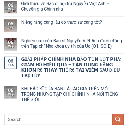
Giới thiệu về Bác sĩ nội trú Nguyễn Việt Anh –
06
Chuyên gia Chỉnh nha
Th6
Niềng răng càng lâu có thực sự càng tốt?
06
Th6
Nghiên cứu của Bác sĩ Nguyễn Việt Anh được đăng
06
trên Tạp chí Nha khoa uy tín của Úc (Q1, SCIE)
Th6
𝗚𝗜Ả𝗜 𝗣𝗛Á𝗣 𝗖𝗛Ỉ𝗡𝗛 𝗡𝗛𝗔 𝗕Ả𝗢 𝗧Ồ𝗡 ĐỘ̣𝗧 𝗣𝗛Á:
06
𝗚𝗜Ả𝗠 HÔ 𝗛𝗜Ệ𝗨 𝗤𝗨Ả – 𝗧𝗔̣̂𝗡 𝗗𝗨̣𝗡𝗚 RĂ𝗡𝗚
Th6
𝗞𝗛𝗢̂𝗡 R8 𝗧𝗛𝗔𝗬 𝗧𝗛Ế R6 Ṭ𝗔́𝗜 𝗩𝗜Ê𝗠 SAU ĐIỀ𝗨
𝗧𝗥𝗜̣ 𝗧Ủ𝗬
KHI BÁC SĨ CỦA BẠN LÀ TÁC GIẢ TRÊN MỘT
06
TRONG NHỮNG TẠP CHÍ CHỈNH NHA NỔI TIẾNG
Th6
THẾ GIỚI!