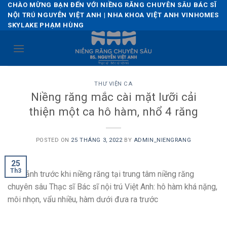
Skip
CHÀO MỪNG BẠN ĐẾN VỚI NIỀNG RĂNG CHUYÊN SÂU BÁC SĨ
NỘI TRÚ NGUYỄN VIỆT ANH | NHA KHOA VIỆT ANH VINHOMES
to
SKYLAKE PHẠM HÙNG
content
THƯ VIỆN CA
Niềng răng mắc cài mặt lưỡi cải
thiện một ca hô hàm, nhổ 4 răng
POSTED ON
25 THÁNG 3, 2022
BY
ADMIN_NIENGRANG
25
Th3
Hình ảnh trước khi niềng răng tại trung tâm niềng răng
chuyên sâu Thạc sĩ Bác sĩ nội trú Việt Anh: hô hàm khá nặng,
môi nhọn, vẩu nhiều, hàm dưới đưa ra trước