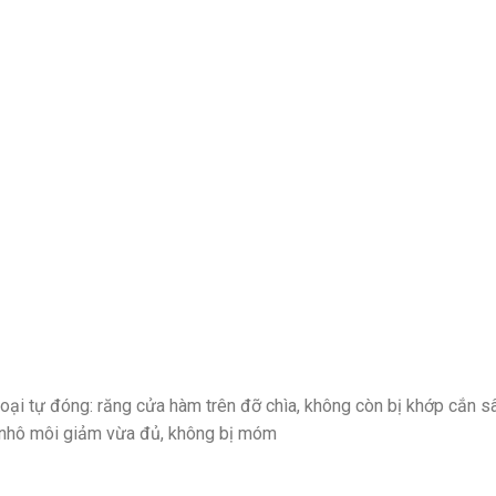
oại tự đóng: răng cửa hàm trên đỡ chìa, không còn bị khớp cắn sâ
 nhô môi giảm vừa đủ, không bị móm