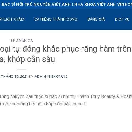
BÁC SĨ NỘI TRÚ NGUYỄN VIỆT ANH | NHA KHOA VIỆT ANH VINH
ẶT LỊCH KHÁM
CA NIỀNG THÀNH CÔNG
BẢNG GIÁ
DỊCH VỤ
THƯ VIỆN CA
loại tự đóng khắc phục răng hàm trên
a, khớp cắn sâu
 THÁNG 12, 2021
BY
ADMIN_NIENGRANG
g răng chuyên sâu thạc sĩ bác sĩ nội trú Thanh Thúy Beauty & Healt
, góc nghiêng hơi hô, khớp cắn sâu, hạng II