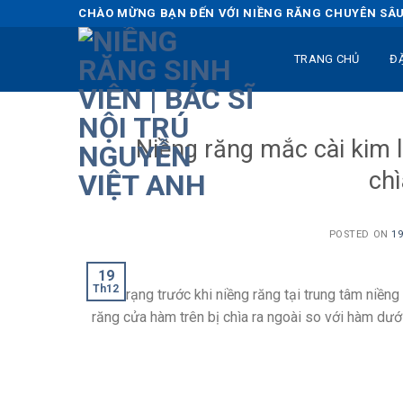
Skip
CHÀO MỪNG BẠN ĐẾN VỚI NIỀNG RĂNG CHUYÊN SÂU 
to
content
TRANG CHỦ
Đ
Niềng răng mắc cài kim 
chì
POSTED ON
19
19
Th12
Tình trạng trước khi niềng răng tại trung tâm niền
răng cửa hàm trên bị chìa ra ngoài so với hàm dưới