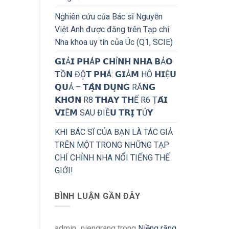
Nghiên cứu của Bác sĩ Nguyễn
Việt Anh được đăng trên Tạp chí
Nha khoa uy tín của Úc (Q1, SCIE)
𝗚𝗜Ả𝗜 𝗣𝗛Á𝗣 𝗖𝗛Ỉ𝗡𝗛 𝗡𝗛𝗔 𝗕Ả𝗢
𝗧Ồ𝗡 ĐỘ̣𝗧 𝗣𝗛Á: 𝗚𝗜Ả𝗠 HÔ 𝗛𝗜Ệ𝗨
𝗤𝗨Ả – 𝗧𝗔̣̂𝗡 𝗗𝗨̣𝗡𝗚 RĂ𝗡𝗚
𝗞𝗛𝗢̂𝗡 R8 𝗧𝗛𝗔𝗬 𝗧𝗛Ế R6 Ṭ𝗔́𝗜
𝗩𝗜Ê𝗠 SAU ĐIỀ𝗨 𝗧𝗥𝗜̣ 𝗧Ủ𝗬
KHI BÁC SĨ CỦA BẠN LÀ TÁC GIẢ
TRÊN MỘT TRONG NHỮNG TẠP
CHÍ CHỈNH NHA NỔI TIẾNG THẾ
GIỚI!
BÌNH LUẬN GẦN ĐÂY
admin_niengrang
trong
Niềng răng