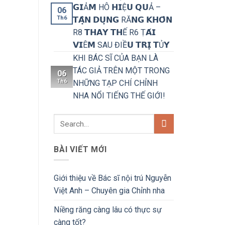
𝗚𝗜Ả𝗠 HÔ 𝗛𝗜Ệ𝗨 𝗤𝗨Ả –
06
Th6
𝗧𝗔̣̂𝗡 𝗗𝗨̣𝗡𝗚 RĂ𝗡𝗚 𝗞𝗛𝗢̂𝗡
R8 𝗧𝗛𝗔𝗬 𝗧𝗛Ế R6 Ṭ𝗔́𝗜
𝗩𝗜Ê𝗠 SAU ĐIỀ𝗨 𝗧𝗥𝗜̣ 𝗧Ủ𝗬
KHI BÁC SĨ CỦA BẠN LÀ
TÁC GIẢ TRÊN MỘT TRONG
06
Th6
NHỮNG TẠP CHÍ CHỈNH
NHA NỔI TIẾNG THẾ GIỚI!
BÀI VIẾT MỚI
Giới thiệu về Bác sĩ nội trú Nguyễn
Việt Anh – Chuyên gia Chỉnh nha
Niềng răng càng lâu có thực sự
càng tốt?