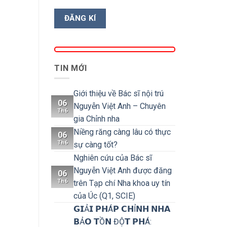
TIN MỚI
Giới thiệu về Bác sĩ nội trú
06
Nguyễn Việt Anh – Chuyên
Th6
gia Chỉnh nha
Niềng răng càng lâu có thực
06
Th6
sự càng tốt?
Nghiên cứu của Bác sĩ
Nguyễn Việt Anh được đăng
06
Th6
trên Tạp chí Nha khoa uy tín
của Úc (Q1, SCIE)
𝗚𝗜Ả𝗜 𝗣𝗛Á𝗣 𝗖𝗛Ỉ𝗡𝗛 𝗡𝗛𝗔
𝗕Ả𝗢 𝗧Ồ𝗡 ĐỘ̣𝗧 𝗣𝗛Á: