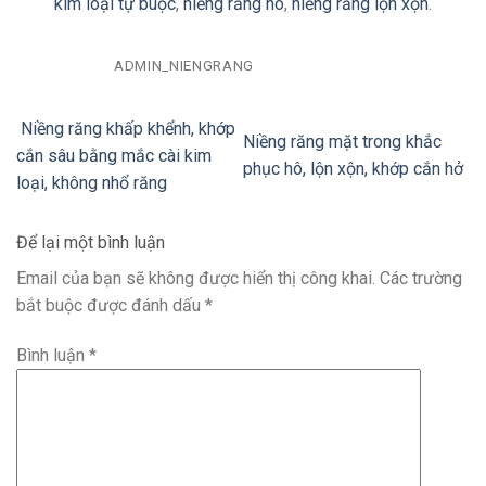
kim loại tự buộc
,
niềng răng hô
,
niềng răng lộn xộn
.
ADMIN_NIENGRANG
Niềng răng khấp khểnh, khớp
Niềng răng mặt trong khắc
cắn sâu bằng mắc cài kim
phục hô, lộn xộn, khớp cắn hở
loại, không nhổ răng
Để lại một bình luận
Email của bạn sẽ không được hiển thị công khai.
Các trường
bắt buộc được đánh dấu
*
Bình luận
*