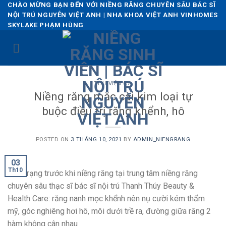
Skip
CHÀO MỪNG BẠN ĐẾN VỚI NIỀNG RĂNG CHUYÊN SÂU BÁC SĨ
NỘI TRÚ NGUYỄN VIỆT ANH | NHA KHOA VIỆT ANH VINHOMES
to
SKYLAKE PHẠM HÙNG
content
THƯ VIỆN CA
Niềng răng mắc cài kim loại tự
buộc điều trị răng khểnh, hô
POSTED ON
3 THÁNG 10, 2021
BY
ADMIN_NIENGRANG
03
Th10
Tình trạng trước khi niềng răng tại trung tâm niềng răng
chuyên sâu thạc sĩ bác sĩ nội trú Thanh Thúy Beauty &
Health Care: răng nanh mọc khểnh nên nụ cười kém thẩm
mỹ, góc nghiêng hơi hô, môi dưới trề ra, đường giữa răng 2
hàm không cân nhau