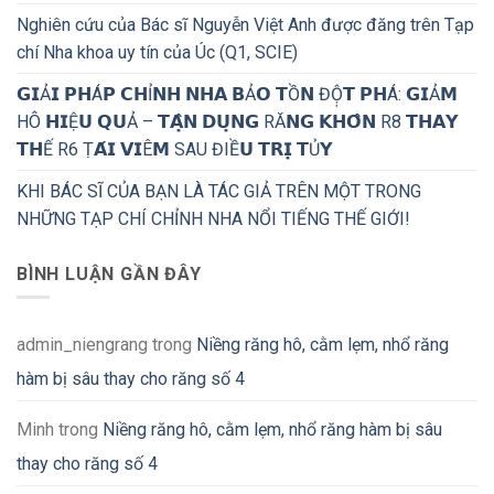
Nghiên cứu của Bác sĩ Nguyễn Việt Anh được đăng trên Tạp
chí Nha khoa uy tín của Úc (Q1, SCIE)
𝗚𝗜Ả𝗜 𝗣𝗛Á𝗣 𝗖𝗛Ỉ𝗡𝗛 𝗡𝗛𝗔 𝗕Ả𝗢 𝗧Ồ𝗡 ĐỘ̣𝗧 𝗣𝗛Á: 𝗚𝗜Ả𝗠
HÔ 𝗛𝗜Ệ𝗨 𝗤𝗨Ả – 𝗧𝗔̣̂𝗡 𝗗𝗨̣𝗡𝗚 RĂ𝗡𝗚 𝗞𝗛𝗢̂𝗡 R8 𝗧𝗛𝗔𝗬
𝗧𝗛Ế R6 Ṭ𝗔́𝗜 𝗩𝗜Ê𝗠 SAU ĐIỀ𝗨 𝗧𝗥𝗜̣ 𝗧Ủ𝗬
KHI BÁC SĨ CỦA BẠN LÀ TÁC GIẢ TRÊN MỘT TRONG
NHỮNG TẠP CHÍ CHỈNH NHA NỔI TIẾNG THẾ GIỚI!
BÌNH LUẬN GẦN ĐÂY
admin_niengrang
trong
Niềng răng hô, cằm lẹm, nhổ răng
hàm bị sâu thay cho răng số 4
Minh
trong
Niềng răng hô, cằm lẹm, nhổ răng hàm bị sâu
thay cho răng số 4