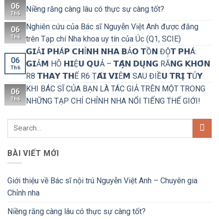
06
Niềng răng càng lâu có thực sự càng tốt?
Th6
Nghiên cứu của Bác sĩ Nguyễn Việt Anh được đăng
06
Th6
trên Tạp chí Nha khoa uy tín của Úc (Q1, SCIE)
𝗚𝗜Ả𝗜 𝗣𝗛Á𝗣 𝗖𝗛Ỉ𝗡𝗛 𝗡𝗛𝗔 𝗕Ả𝗢 𝗧Ồ𝗡 ĐỘ̣𝗧 𝗣𝗛Á:
06
𝗚𝗜Ả𝗠 HÔ 𝗛𝗜Ệ𝗨 𝗤𝗨Ả – 𝗧𝗔̣̂𝗡 𝗗𝗨̣𝗡𝗚 RĂ𝗡𝗚 𝗞𝗛𝗢̂𝗡
Th6
R8 𝗧𝗛𝗔𝗬 𝗧𝗛Ế R6 Ṭ𝗔́𝗜 𝗩𝗜Ê𝗠 SAU ĐIỀ𝗨 𝗧𝗥𝗜̣ 𝗧Ủ𝗬
KHI BÁC SĨ CỦA BẠN LÀ TÁC GIẢ TRÊN MỘT TRONG
06
Th6
NHỮNG TẠP CHÍ CHỈNH NHA NỔI TIẾNG THẾ GIỚI!
BÀI VIẾT MỚI
Giới thiệu về Bác sĩ nội trú Nguyễn Việt Anh – Chuyên gia
Chỉnh nha
Niềng răng càng lâu có thực sự càng tốt?