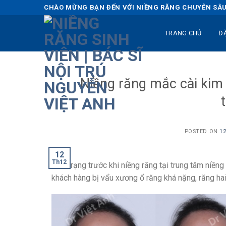
Skip
CHÀO MỪNG BẠN ĐẾN VỚI NIỀNG RĂNG CHUYÊN SÂU 
to
content
TRANG CHỦ
Đ
Niềng răng mắc cài kim 
POSTED ON
12
12
Th12
Tình trạng trước khi niềng răng tại trung tâm niền
khách hàng bị vẩu xương ổ răng khá nặng, răng hai