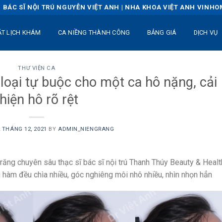
BÁC SĨ NỘI TRÚ NGUYỄN VIỆT ANH | NHA KHOA VIỆT ANH VINH
ẶT LỊCH KHÁM
CA NIỀNG THÀNH CÔNG
BẢNG GIÁ
DỊCH VỤ
THƯ VIỆN CA
loại tự buộc cho một ca hô nặng, cải
thiện hô rõ rệt
 THÁNG 12, 2021
BY
ADMIN_NIENGRANG
g răng chuyên sâu thạc sĩ bác sĩ nội trú Thanh Thúy Beauty & Healt
 hàm đều chìa nhiều, góc nghiêng môi nhô nhiều, nhìn nhọn hẳn