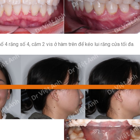
ổ 4 răng số 4, cắm 2 vis ở hàm trên để kéo lui răng cửa tối đa.