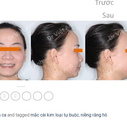
n ca
and tagged
mắc cài kim loại tự buộc
,
niềng răng hô
.