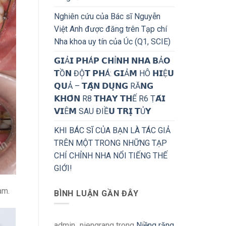
Nghiên cứu của Bác sĩ Nguyễn
Việt Anh được đăng trên Tạp chí
Nha khoa uy tín của Úc (Q1, SCIE)
𝗚𝗜Ả𝗜 𝗣𝗛Á𝗣 𝗖𝗛Ỉ𝗡𝗛 𝗡𝗛𝗔 𝗕Ả𝗢
𝗧Ồ𝗡 ĐỘ̣𝗧 𝗣𝗛Á: 𝗚𝗜Ả𝗠 HÔ 𝗛𝗜Ệ𝗨
𝗤𝗨Ả – 𝗧𝗔̣̂𝗡 𝗗𝗨̣𝗡𝗚 RĂ𝗡𝗚
𝗞𝗛𝗢̂𝗡 R8 𝗧𝗛𝗔𝗬 𝗧𝗛Ế R6 Ṭ𝗔́𝗜
𝗩𝗜Ê𝗠 SAU ĐIỀ𝗨 𝗧𝗥𝗜̣ 𝗧Ủ𝗬
KHI BÁC SĨ CỦA BẠN LÀ TÁC GIẢ
TRÊN MỘT TRONG NHỮNG TẠP
CHÍ CHỈNH NHA NỔI TIẾNG THẾ
GIỚI!
àm.
BÌNH LUẬN GẦN ĐÂY
admin_niengrang
trong
Niềng răng