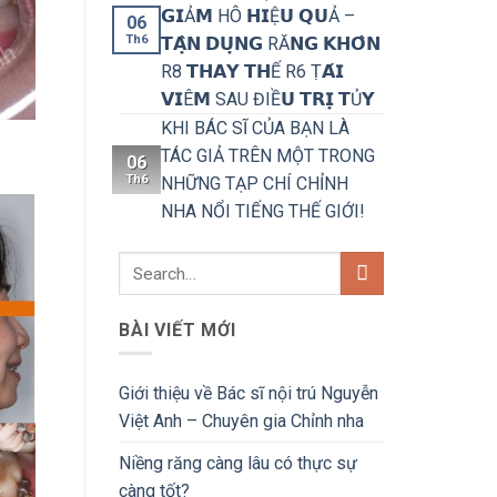
𝗚𝗜Ả𝗠 HÔ 𝗛𝗜Ệ𝗨 𝗤𝗨Ả –
06
Th6
𝗧𝗔̣̂𝗡 𝗗𝗨̣𝗡𝗚 RĂ𝗡𝗚 𝗞𝗛𝗢̂𝗡
R8 𝗧𝗛𝗔𝗬 𝗧𝗛Ế R6 Ṭ𝗔́𝗜
𝗩𝗜Ê𝗠 SAU ĐIỀ𝗨 𝗧𝗥𝗜̣ 𝗧Ủ𝗬
KHI BÁC SĨ CỦA BẠN LÀ
TÁC GIẢ TRÊN MỘT TRONG
06
Th6
NHỮNG TẠP CHÍ CHỈNH
NHA NỔI TIẾNG THẾ GIỚI!
BÀI VIẾT MỚI
Giới thiệu về Bác sĩ nội trú Nguyễn
Việt Anh – Chuyên gia Chỉnh nha
Niềng răng càng lâu có thực sự
càng tốt?