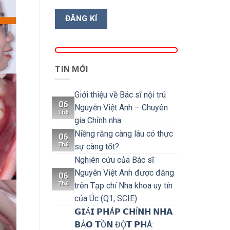
TIN MỚI
Giới thiệu về Bác sĩ nội trú
06
Nguyễn Việt Anh – Chuyên
Th6
gia Chỉnh nha
Niềng răng càng lâu có thực
06
Th6
sự càng tốt?
Nghiên cứu của Bác sĩ
Nguyễn Việt Anh được đăng
06
Th6
trên Tạp chí Nha khoa uy tín
của Úc (Q1, SCIE)
𝗚𝗜Ả𝗜 𝗣𝗛Á𝗣 𝗖𝗛Ỉ𝗡𝗛 𝗡𝗛𝗔
𝗕Ả𝗢 𝗧Ồ𝗡 ĐỘ̣𝗧 𝗣𝗛Á: