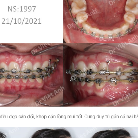
đều đẹp cân đối, khớp cắn lồng múi tốt. Cung duy trì gắn cả hai h