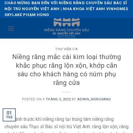
Skip
CHÀO MỪNG BẠN ĐẾN VỚI NIỀNG RĂNG CHUYÊN SÂU BÁC SĨ
NỘI TRÚ NGUYỄN VIỆT ANH | NHA KHOA VIỆT ANH VINHOMES
to
SKYLAKE PHẠM HÙNG
content
THƯ VIỆN CA
Niềng răng mắc cài kim loại thường
khắc phục răng lộn xộn, khớp cắn
sâu cho khách hàng có núm phụ
răng cửa
POSTED ON
1 THÁNG 5, 2022
BY
ADMIN_NIENGRANG
01
Th5
Hình ảnh trước khi niềng răng tại trung tâm niềng răng
chuyên sâu Thạc sĩ Bác sĩ nội trú Việt Anh: răng lộn xộn, răng