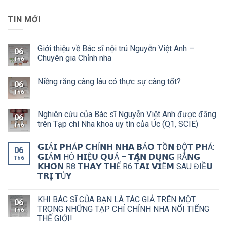
TIN MỚI
Giới thiệu về Bác sĩ nội trú Nguyễn Việt Anh –
06
Chuyên gia Chỉnh nha
Th6
Niềng răng càng lâu có thực sự càng tốt?
06
Th6
Nghiên cứu của Bác sĩ Nguyễn Việt Anh được đăng
06
trên Tạp chí Nha khoa uy tín của Úc (Q1, SCIE)
Th6
𝗚𝗜Ả𝗜 𝗣𝗛Á𝗣 𝗖𝗛Ỉ𝗡𝗛 𝗡𝗛𝗔 𝗕Ả𝗢 𝗧Ồ𝗡 ĐỘ̣𝗧 𝗣𝗛Á:
06
𝗚𝗜Ả𝗠 HÔ 𝗛𝗜Ệ𝗨 𝗤𝗨Ả – 𝗧𝗔̣̂𝗡 𝗗𝗨̣𝗡𝗚 RĂ𝗡𝗚
Th6
𝗞𝗛𝗢̂𝗡 R8 𝗧𝗛𝗔𝗬 𝗧𝗛Ế R6 Ṭ𝗔́𝗜 𝗩𝗜Ê𝗠 SAU ĐIỀ𝗨
𝗧𝗥𝗜̣ 𝗧Ủ𝗬
KHI BÁC SĨ CỦA BẠN LÀ TÁC GIẢ TRÊN MỘT
06
TRONG NHỮNG TẠP CHÍ CHỈNH NHA NỔI TIẾNG
Th6
THẾ GIỚI!