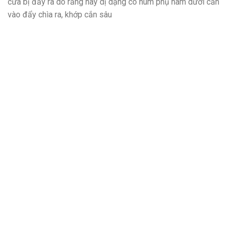
cửa bị đẩy ra do răng này dị dạng có núm phụ hàm dưới cắn
vào đẩy chìa ra, khớp cắn sâu