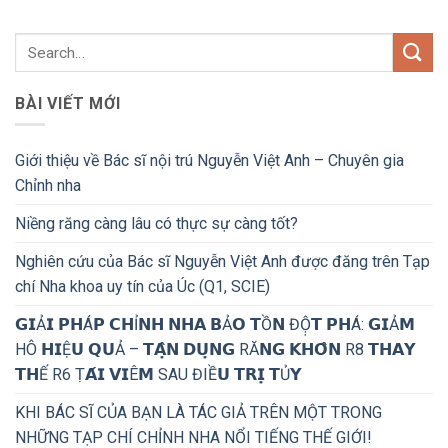
BÀI VIẾT MỚI
Giới thiệu về Bác sĩ nội trú Nguyễn Việt Anh – Chuyên gia
Chỉnh nha
Niềng răng càng lâu có thực sự càng tốt?
Nghiên cứu của Bác sĩ Nguyễn Việt Anh được đăng trên Tạp
chí Nha khoa uy tín của Úc (Q1, SCIE)
𝗚𝗜Ả𝗜 𝗣𝗛Á𝗣 𝗖𝗛Ỉ𝗡𝗛 𝗡𝗛𝗔 𝗕Ả𝗢 𝗧Ồ𝗡 ĐỘ̣𝗧 𝗣𝗛Á: 𝗚𝗜Ả𝗠
HÔ 𝗛𝗜Ệ𝗨 𝗤𝗨Ả – 𝗧𝗔̣̂𝗡 𝗗𝗨̣𝗡𝗚 RĂ𝗡𝗚 𝗞𝗛𝗢̂𝗡 R8 𝗧𝗛𝗔𝗬
𝗧𝗛Ế R6 Ṭ𝗔́𝗜 𝗩𝗜Ê𝗠 SAU ĐIỀ𝗨 𝗧𝗥𝗜̣ 𝗧Ủ𝗬
KHI BÁC SĨ CỦA BẠN LÀ TÁC GIẢ TRÊN MỘT TRONG
NHỮNG TẠP CHÍ CHỈNH NHA NỔI TIẾNG THẾ GIỚI!