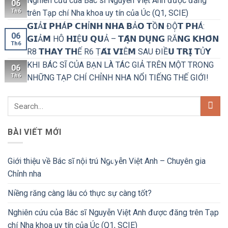
Nghiên cứu của Bác sĩ Nguyễn Việt Anh được đăng
06
Th6
trên Tạp chí Nha khoa uy tín của Úc (Q1, SCIE)
𝗚𝗜Ả𝗜 𝗣𝗛Á𝗣 𝗖𝗛Ỉ𝗡𝗛 𝗡𝗛𝗔 𝗕Ả𝗢 𝗧Ồ𝗡 ĐỘ̣𝗧 𝗣𝗛Á:
06
𝗚𝗜Ả𝗠 HÔ 𝗛𝗜Ệ𝗨 𝗤𝗨Ả – 𝗧𝗔̣̂𝗡 𝗗𝗨̣𝗡𝗚 RĂ𝗡𝗚 𝗞𝗛𝗢̂𝗡
Th6
R8 𝗧𝗛𝗔𝗬 𝗧𝗛Ế R6 Ṭ𝗔́𝗜 𝗩𝗜Ê𝗠 SAU ĐIỀ𝗨 𝗧𝗥𝗜̣ 𝗧Ủ𝗬
KHI BÁC SĨ CỦA BẠN LÀ TÁC GIẢ TRÊN MỘT TRONG
06
Th6
NHỮNG TẠP CHÍ CHỈNH NHA NỔI TIẾNG THẾ GIỚI!
BÀI VIẾT MỚI
Giới thiệu về Bác sĩ nội trú Nguyễn Việt Anh – Chuyên gia
Chỉnh nha
Niềng răng càng lâu có thực sự càng tốt?
Nghiên cứu của Bác sĩ Nguyễn Việt Anh được đăng trên Tạp
chí Nha khoa uy tín của Úc (Q1, SCIE)