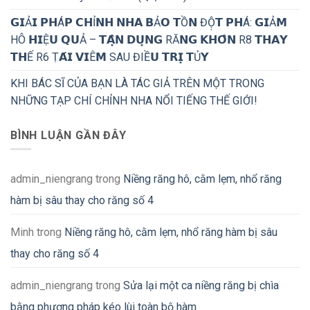
𝗚𝗜Ả𝗜 𝗣𝗛Á𝗣 𝗖𝗛Ỉ𝗡𝗛 𝗡𝗛𝗔 𝗕Ả𝗢 𝗧Ồ𝗡 ĐỘ̣𝗧 𝗣𝗛Á: 𝗚𝗜Ả𝗠
HÔ 𝗛𝗜Ệ𝗨 𝗤𝗨Ả – 𝗧𝗔̣̂𝗡 𝗗𝗨̣𝗡𝗚 RĂ𝗡𝗚 𝗞𝗛𝗢̂𝗡 R8 𝗧𝗛𝗔𝗬
𝗧𝗛Ế R6 Ṭ𝗔́𝗜 𝗩𝗜Ê𝗠 SAU ĐIỀ𝗨 𝗧𝗥𝗜̣ 𝗧Ủ𝗬
KHI BÁC SĨ CỦA BẠN LÀ TÁC GIẢ TRÊN MỘT TRONG
NHỮNG TẠP CHÍ CHỈNH NHA NỔI TIẾNG THẾ GIỚI!
BÌNH LUẬN GẦN ĐÂY
admin_niengrang
trong
Niềng răng hô, cằm lẹm, nhổ răng
hàm bị sâu thay cho răng số 4
Minh
trong
Niềng răng hô, cằm lẹm, nhổ răng hàm bị sâu
thay cho răng số 4
admin_niengrang
trong
Sửa lại một ca niềng răng bị chìa
bằng phương pháp kéo lùi toàn bộ hàm