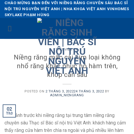
Skip
CHÀO MỪNG BẠN ĐẾN VỚI NIỀNG RĂNG CHUYÊN SÂU BÁC SĨ
NỘI TRÚ NGUYỄN VIỆT ANH | NHA KHOA VIỆT ANH VINHOMES
to
SKYLAKE PHẠM HÙNG
content
THƯ VIỆN CA
Niềng răng mắc cài kim loại không
nhổ răng khắc phục hô hàm trên,
khớp cắn sâu
POSTED ON
2 THÁNG 3, 2022
24 THÁNG 3, 2022
BY
ADMIN_NIENGRANG
02
Th3
Hình ảnh trước khi niềng răng tại trung tâm niềng răng
chuyên sâu Thạc sĩ Bác sĩ nội trú Việt Anh: khách hàng cảm
thấy răng cửa hàm trên chìa ra ngoài và phủ nhiều lên hàm