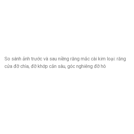
So sánh ảnh trước và sau niềng răng mắc cài kim loại: răng
cửa đỡ chìa, đỡ khớp cắn sâu, góc nghiêng đỡ hô