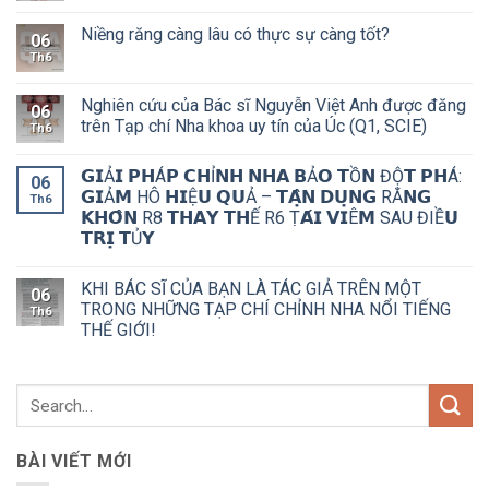
Niềng răng càng lâu có thực sự càng tốt?
06
Th6
Nghiên cứu của Bác sĩ Nguyễn Việt Anh được đăng
06
trên Tạp chí Nha khoa uy tín của Úc (Q1, SCIE)
Th6
𝗚𝗜Ả𝗜 𝗣𝗛Á𝗣 𝗖𝗛Ỉ𝗡𝗛 𝗡𝗛𝗔 𝗕Ả𝗢 𝗧Ồ𝗡 ĐỘ̣𝗧 𝗣𝗛Á:
06
𝗚𝗜Ả𝗠 HÔ 𝗛𝗜Ệ𝗨 𝗤𝗨Ả – 𝗧𝗔̣̂𝗡 𝗗𝗨̣𝗡𝗚 RĂ𝗡𝗚
Th6
𝗞𝗛𝗢̂𝗡 R8 𝗧𝗛𝗔𝗬 𝗧𝗛Ế R6 Ṭ𝗔́𝗜 𝗩𝗜Ê𝗠 SAU ĐIỀ𝗨
𝗧𝗥𝗜̣ 𝗧Ủ𝗬
KHI BÁC SĨ CỦA BẠN LÀ TÁC GIẢ TRÊN MỘT
06
TRONG NHỮNG TẠP CHÍ CHỈNH NHA NỔI TIẾNG
Th6
THẾ GIỚI!
BÀI VIẾT MỚI