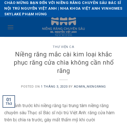
Skip
CHÀO MỪNG BẠN ĐẾN VỚI NIỀNG RĂNG CHUYÊN SÂU BÁC SĨ
NỘI TRÚ NGUYỄN VIỆT ANH | NHA KHOA VIỆT ANH VINHOMES
to
SKYLAKE PHẠM HÙNG
content
THƯ VIỆN CA
Niềng răng mắc cài kim loại khắc
phục răng cửa chìa không cần nhổ
răng
POSTED ON
1 THÁNG 3, 2020
BY
ADMIN_NIENGRANG
01
Th3
Hình ảnh trước khi niềng răng tại trung tâm niềng răng
chuyên sâu Thạc sĩ Bác sĩ nội trú Việt Anh: răng cửa hàm
trên bị chìa ra trước, gây mất thẩm mỹ khi cười