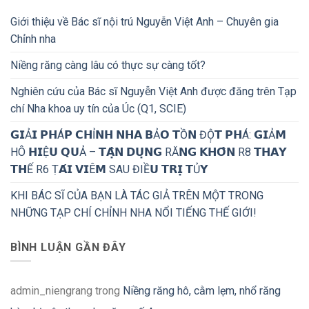
Giới thiệu về Bác sĩ nội trú Nguyễn Việt Anh – Chuyên gia
Chỉnh nha
Niềng răng càng lâu có thực sự càng tốt?
Nghiên cứu của Bác sĩ Nguyễn Việt Anh được đăng trên Tạp
chí Nha khoa uy tín của Úc (Q1, SCIE)
𝗚𝗜Ả𝗜 𝗣𝗛Á𝗣 𝗖𝗛Ỉ𝗡𝗛 𝗡𝗛𝗔 𝗕Ả𝗢 𝗧Ồ𝗡 ĐỘ̣𝗧 𝗣𝗛Á: 𝗚𝗜Ả𝗠
HÔ 𝗛𝗜Ệ𝗨 𝗤𝗨Ả – 𝗧𝗔̣̂𝗡 𝗗𝗨̣𝗡𝗚 RĂ𝗡𝗚 𝗞𝗛𝗢̂𝗡 R8 𝗧𝗛𝗔𝗬
𝗧𝗛Ế R6 Ṭ𝗔́𝗜 𝗩𝗜Ê𝗠 SAU ĐIỀ𝗨 𝗧𝗥𝗜̣ 𝗧Ủ𝗬
KHI BÁC SĨ CỦA BẠN LÀ TÁC GIẢ TRÊN MỘT TRONG
NHỮNG TẠP CHÍ CHỈNH NHA NỔI TIẾNG THẾ GIỚI!
BÌNH LUẬN GẦN ĐÂY
admin_niengrang
trong
Niềng răng hô, cằm lẹm, nhổ răng