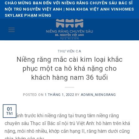
Skip
CHÀO MỪNG BẠN ĐẾN VỚI NIỀNG RĂNG CHUYÊN SÂU BÁC SĨ
NỘI TRÚ NGUYỄN VIỆT ANH | NHA KHOA VIỆT ANH VINHOMES
to
SKYLAKE PHẠM HÙNG
content
THƯ VIỆN CA
Niềng răng mắc cài kim loại khắc
phục một ca hô khá nặng cho
khách hàng nam 36 tuổi
POSTED ON
1 THÁNG 1, 2022
BY
ADMIN_NIENGRANG
01
Th1
Hình ảnh trước khi niềng răng tại trung tâm niềng răng
chuyên sâu Thạc sĩ Bác sĩ nội trú Việt Anh: hô hàm trên khá
nặng, môi nhô nhiều, khớp cắn hạng II, răng hàm dưới cũng
chìa, khớp cắn sâu