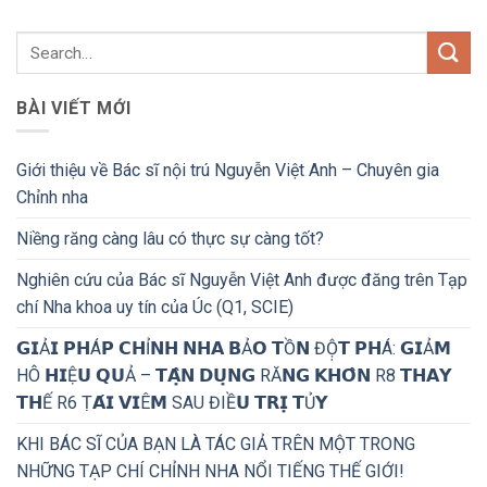
BÀI VIẾT MỚI
Giới thiệu về Bác sĩ nội trú Nguyễn Việt Anh – Chuyên gia
Chỉnh nha
Niềng răng càng lâu có thực sự càng tốt?
Nghiên cứu của Bác sĩ Nguyễn Việt Anh được đăng trên Tạp
chí Nha khoa uy tín của Úc (Q1, SCIE)
𝗚𝗜Ả𝗜 𝗣𝗛Á𝗣 𝗖𝗛Ỉ𝗡𝗛 𝗡𝗛𝗔 𝗕Ả𝗢 𝗧Ồ𝗡 ĐỘ̣𝗧 𝗣𝗛Á: 𝗚𝗜Ả𝗠
HÔ 𝗛𝗜Ệ𝗨 𝗤𝗨Ả – 𝗧𝗔̣̂𝗡 𝗗𝗨̣𝗡𝗚 RĂ𝗡𝗚 𝗞𝗛𝗢̂𝗡 R8 𝗧𝗛𝗔𝗬
𝗧𝗛Ế R6 Ṭ𝗔́𝗜 𝗩𝗜Ê𝗠 SAU ĐIỀ𝗨 𝗧𝗥𝗜̣ 𝗧Ủ𝗬
KHI BÁC SĨ CỦA BẠN LÀ TÁC GIẢ TRÊN MỘT TRONG
NHỮNG TẠP CHÍ CHỈNH NHA NỔI TIẾNG THẾ GIỚI!