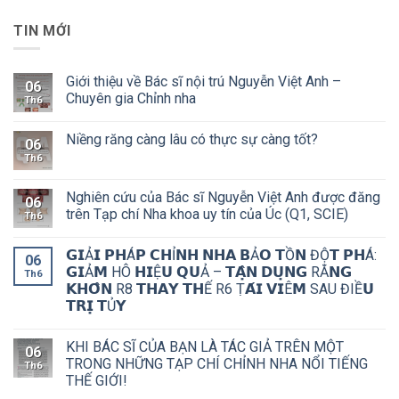
TIN MỚI
Giới thiệu về Bác sĩ nội trú Nguyễn Việt Anh –
06
Chuyên gia Chỉnh nha
Th6
Niềng răng càng lâu có thực sự càng tốt?
06
Th6
Nghiên cứu của Bác sĩ Nguyễn Việt Anh được đăng
06
trên Tạp chí Nha khoa uy tín của Úc (Q1, SCIE)
Th6
𝗚𝗜Ả𝗜 𝗣𝗛Á𝗣 𝗖𝗛Ỉ𝗡𝗛 𝗡𝗛𝗔 𝗕Ả𝗢 𝗧Ồ𝗡 ĐỘ̣𝗧 𝗣𝗛Á:
06
𝗚𝗜Ả𝗠 HÔ 𝗛𝗜Ệ𝗨 𝗤𝗨Ả – 𝗧𝗔̣̂𝗡 𝗗𝗨̣𝗡𝗚 RĂ𝗡𝗚
Th6
𝗞𝗛𝗢̂𝗡 R8 𝗧𝗛𝗔𝗬 𝗧𝗛Ế R6 Ṭ𝗔́𝗜 𝗩𝗜Ê𝗠 SAU ĐIỀ𝗨
𝗧𝗥𝗜̣ 𝗧Ủ𝗬
KHI BÁC SĨ CỦA BẠN LÀ TÁC GIẢ TRÊN MỘT
06
TRONG NHỮNG TẠP CHÍ CHỈNH NHA NỔI TIẾNG
Th6
THẾ GIỚI!