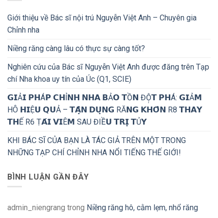
Giới thiệu về Bác sĩ nội trú Nguyễn Việt Anh – Chuyên gia
Chỉnh nha
Niềng răng càng lâu có thực sự càng tốt?
Nghiên cứu của Bác sĩ Nguyễn Việt Anh được đăng trên Tạp
chí Nha khoa uy tín của Úc (Q1, SCIE)
𝗚𝗜Ả𝗜 𝗣𝗛Á𝗣 𝗖𝗛Ỉ𝗡𝗛 𝗡𝗛𝗔 𝗕Ả𝗢 𝗧Ồ𝗡 ĐỘ̣𝗧 𝗣𝗛Á: 𝗚𝗜Ả𝗠
HÔ 𝗛𝗜Ệ𝗨 𝗤𝗨Ả – 𝗧𝗔̣̂𝗡 𝗗𝗨̣𝗡𝗚 RĂ𝗡𝗚 𝗞𝗛𝗢̂𝗡 R8 𝗧𝗛𝗔𝗬
𝗧𝗛Ế R6 Ṭ𝗔́𝗜 𝗩𝗜Ê𝗠 SAU ĐIỀ𝗨 𝗧𝗥𝗜̣ 𝗧Ủ𝗬
KHI BÁC SĨ CỦA BẠN LÀ TÁC GIẢ TRÊN MỘT TRONG
NHỮNG TẠP CHÍ CHỈNH NHA NỔI TIẾNG THẾ GIỚI!
BÌNH LUẬN GẦN ĐÂY
admin_niengrang
trong
Niềng răng hô, cằm lẹm, nhổ răng