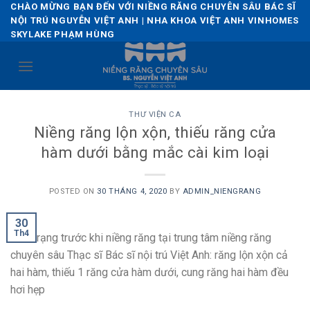
Skip
CHÀO MỪNG BẠN ĐẾN VỚI NIỀNG RĂNG CHUYÊN SÂU BÁC SĨ
NỘI TRÚ NGUYỄN VIỆT ANH | NHA KHOA VIỆT ANH VINHOMES
to
SKYLAKE PHẠM HÙNG
content
THƯ VIỆN CA
Niềng răng lộn xộn, thiếu răng cửa
hàm dưới bằng mắc cài kim loại
POSTED ON
30 THÁNG 4, 2020
BY
ADMIN_NIENGRANG
30
Th4
Tình trạng trước khi niềng răng tại trung tâm niềng răng
chuyên sâu Thạc sĩ Bác sĩ nội trú Việt Anh: răng lộn xộn cả
hai hàm, thiếu 1 răng cửa hàm dưới, cung răng hai hàm đều
hơi hẹp