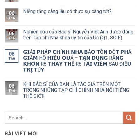
Niềng răng càng lâu có thực sự càng tốt?
06
Th6
Nghiên cứu của Bác sĩ Nguyễn Việt Anh được đăng
06
trên Tạp chí Nha khoa uy tín của Úc (Q1, SCIE)
Th6
𝗚𝗜Ả𝗜 𝗣𝗛Á𝗣 𝗖𝗛Ỉ𝗡𝗛 𝗡𝗛𝗔 𝗕Ả𝗢 𝗧Ồ𝗡 ĐỘ̣𝗧 𝗣𝗛Á:
06
𝗚𝗜Ả𝗠 HÔ 𝗛𝗜Ệ𝗨 𝗤𝗨Ả – 𝗧𝗔̣̂𝗡 𝗗𝗨̣𝗡𝗚 RĂ𝗡𝗚
Th6
𝗞𝗛𝗢̂𝗡 R8 𝗧𝗛𝗔𝗬 𝗧𝗛Ế R6 Ṭ𝗔́𝗜 𝗩𝗜Ê𝗠 SAU ĐIỀ𝗨
𝗧𝗥𝗜̣ 𝗧Ủ𝗬
KHI BÁC SĨ CỦA BẠN LÀ TÁC GIẢ TRÊN MỘT
06
TRONG NHỮNG TẠP CHÍ CHỈNH NHA NỔI TIẾNG
Th6
THẾ GIỚI!
BÀI VIẾT MỚI