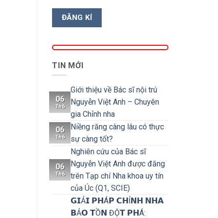
TIN MỚI
Giới thiệu về Bác sĩ nội trú
06
Nguyễn Việt Anh – Chuyên
Th6
gia Chỉnh nha
Niềng răng càng lâu có thực
06
Th6
sự càng tốt?
Nghiên cứu của Bác sĩ
Nguyễn Việt Anh được đăng
06
Th6
trên Tạp chí Nha khoa uy tín
của Úc (Q1, SCIE)
𝗚𝗜Ả𝗜 𝗣𝗛Á𝗣 𝗖𝗛Ỉ𝗡𝗛 𝗡𝗛𝗔
𝗕Ả𝗢 𝗧Ồ𝗡 ĐỘ̣𝗧 𝗣𝗛Á: