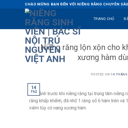
Skip
CHÀO MỪNG BẠN ĐẾN VỚI NIỀNG RĂNG CHUYÊN SÂU 
to
content
TRANG CHỦ
Đ
Niềng răng lộn xộn cho 
xương hàm dùn
POSTED ON
14 THÁNG 
14
Th2
Hình ảnh trước khi niềng răng tại trung tâm niềng r
răng khấp khểnh, đã nhổ 1 răng số 6 hàm trên và 1 
viêm tủy có nang xương hàm