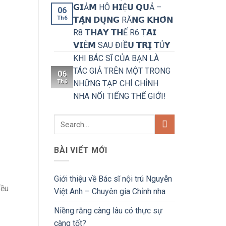
𝗚𝗜Ả𝗠 HÔ 𝗛𝗜Ệ𝗨 𝗤𝗨Ả –
06
Th6
𝗧𝗔̣̂𝗡 𝗗𝗨̣𝗡𝗚 RĂ𝗡𝗚 𝗞𝗛𝗢̂𝗡
R8 𝗧𝗛𝗔𝗬 𝗧𝗛Ế R6 Ṭ𝗔́𝗜
𝗩𝗜Ê𝗠 SAU ĐIỀ𝗨 𝗧𝗥𝗜̣ 𝗧Ủ𝗬
KHI BÁC SĨ CỦA BẠN LÀ
TÁC GIẢ TRÊN MỘT TRONG
06
Th6
NHỮNG TẠP CHÍ CHỈNH
NHA NỔI TIẾNG THẾ GIỚI!
BÀI VIẾT MỚI
Giới thiệu về Bác sĩ nội trú Nguyễn
đều
Việt Anh – Chuyên gia Chỉnh nha
Niềng răng càng lâu có thực sự
càng tốt?