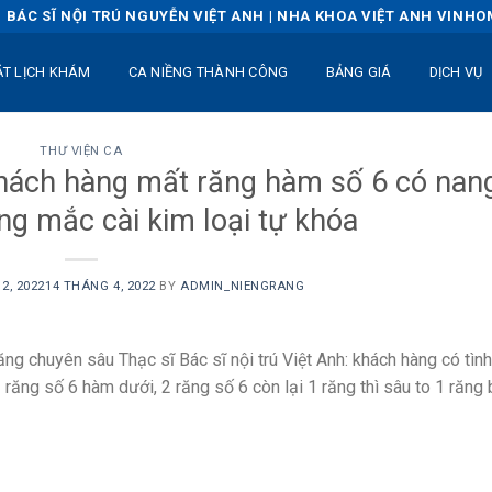
BÁC SĨ NỘI TRÚ NGUYỄN VIỆT ANH | NHA KHOA VIỆT ANH VINH
ẶT LỊCH KHÁM
CA NIỀNG THÀNH CÔNG
BẢNG GIÁ
DỊCH VỤ
THƯ VIỆN CA
khách hàng mất răng hàm số 6 có nan
g mắc cài kim loại tự khóa
2, 2022
14 THÁNG 4, 2022
BY
ADMIN_NIENGRANG
ăng chuyên sâu Thạc sĩ Bác sĩ nội trú Việt Anh: khách hàng có tình
răng số 6 hàm dưới, 2 răng số 6 còn lại 1 răng thì sâu to 1 răng 