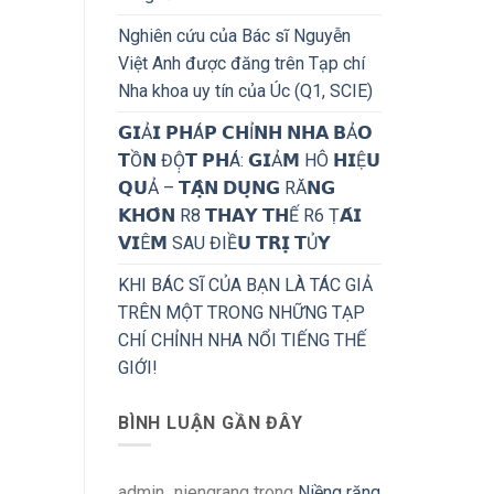
Nghiên cứu của Bác sĩ Nguyễn
Việt Anh được đăng trên Tạp chí
Nha khoa uy tín của Úc (Q1, SCIE)
𝗚𝗜Ả𝗜 𝗣𝗛Á𝗣 𝗖𝗛Ỉ𝗡𝗛 𝗡𝗛𝗔 𝗕Ả𝗢
𝗧Ồ𝗡 ĐỘ̣𝗧 𝗣𝗛Á: 𝗚𝗜Ả𝗠 HÔ 𝗛𝗜Ệ𝗨
𝗤𝗨Ả – 𝗧𝗔̣̂𝗡 𝗗𝗨̣𝗡𝗚 RĂ𝗡𝗚
𝗞𝗛𝗢̂𝗡 R8 𝗧𝗛𝗔𝗬 𝗧𝗛Ế R6 Ṭ𝗔́𝗜
𝗩𝗜Ê𝗠 SAU ĐIỀ𝗨 𝗧𝗥𝗜̣ 𝗧Ủ𝗬
KHI BÁC SĨ CỦA BẠN LÀ TÁC GIẢ
TRÊN MỘT TRONG NHỮNG TẠP
CHÍ CHỈNH NHA NỔI TIẾNG THẾ
GIỚI!
BÌNH LUẬN GẦN ĐÂY
admin_niengrang
trong
Niềng răng