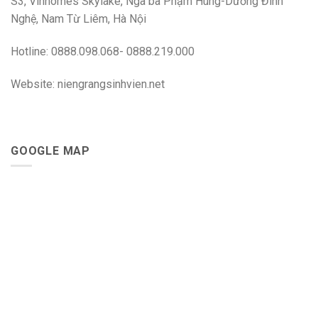
S3, Vinhomes Skylake, Ngã ba Phạm Hùng-Dương Đình
Nghệ, Nam Từ Liêm, Hà Nội
Hotline: 0888.098.068- 0888.219.000
Website: niengrangsinhvien.net
GOOGLE MAP