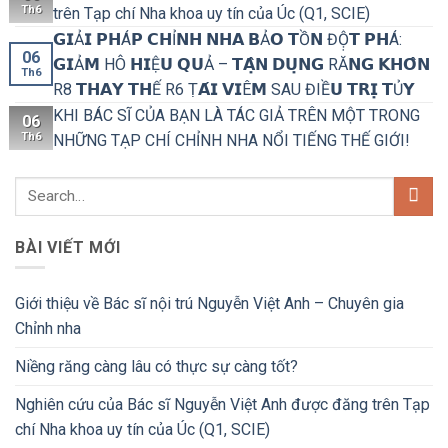
Th6
trên Tạp chí Nha khoa uy tín của Úc (Q1, SCIE)
𝗚𝗜Ả𝗜 𝗣𝗛Á𝗣 𝗖𝗛Ỉ𝗡𝗛 𝗡𝗛𝗔 𝗕Ả𝗢 𝗧Ồ𝗡 ĐỘ̣𝗧 𝗣𝗛Á:
06
𝗚𝗜Ả𝗠 HÔ 𝗛𝗜Ệ𝗨 𝗤𝗨Ả – 𝗧𝗔̣̂𝗡 𝗗𝗨̣𝗡𝗚 RĂ𝗡𝗚 𝗞𝗛𝗢̂𝗡
Th6
R8 𝗧𝗛𝗔𝗬 𝗧𝗛Ế R6 Ṭ𝗔́𝗜 𝗩𝗜Ê𝗠 SAU ĐIỀ𝗨 𝗧𝗥𝗜̣ 𝗧Ủ𝗬
KHI BÁC SĨ CỦA BẠN LÀ TÁC GIẢ TRÊN MỘT TRONG
06
Th6
NHỮNG TẠP CHÍ CHỈNH NHA NỔI TIẾNG THẾ GIỚI!
BÀI VIẾT MỚI
Giới thiệu về Bác sĩ nội trú Nguyễn Việt Anh – Chuyên gia
Chỉnh nha
Niềng răng càng lâu có thực sự càng tốt?
Nghiên cứu của Bác sĩ Nguyễn Việt Anh được đăng trên Tạp
chí Nha khoa uy tín của Úc (Q1, SCIE)