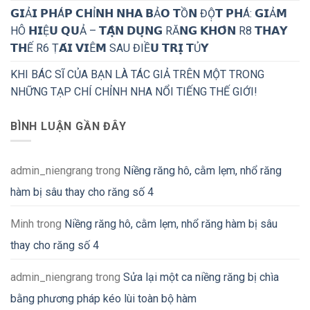
𝗚𝗜Ả𝗜 𝗣𝗛Á𝗣 𝗖𝗛Ỉ𝗡𝗛 𝗡𝗛𝗔 𝗕Ả𝗢 𝗧Ồ𝗡 ĐỘ̣𝗧 𝗣𝗛Á: 𝗚𝗜Ả𝗠
HÔ 𝗛𝗜Ệ𝗨 𝗤𝗨Ả – 𝗧𝗔̣̂𝗡 𝗗𝗨̣𝗡𝗚 RĂ𝗡𝗚 𝗞𝗛𝗢̂𝗡 R8 𝗧𝗛𝗔𝗬
𝗧𝗛Ế R6 Ṭ𝗔́𝗜 𝗩𝗜Ê𝗠 SAU ĐIỀ𝗨 𝗧𝗥𝗜̣ 𝗧Ủ𝗬
KHI BÁC SĨ CỦA BẠN LÀ TÁC GIẢ TRÊN MỘT TRONG
NHỮNG TẠP CHÍ CHỈNH NHA NỔI TIẾNG THẾ GIỚI!
BÌNH LUẬN GẦN ĐÂY
admin_niengrang
trong
Niềng răng hô, cằm lẹm, nhổ răng
hàm bị sâu thay cho răng số 4
Minh
trong
Niềng răng hô, cằm lẹm, nhổ răng hàm bị sâu
thay cho răng số 4
admin_niengrang
trong
Sửa lại một ca niềng răng bị chìa
bằng phương pháp kéo lùi toàn bộ hàm