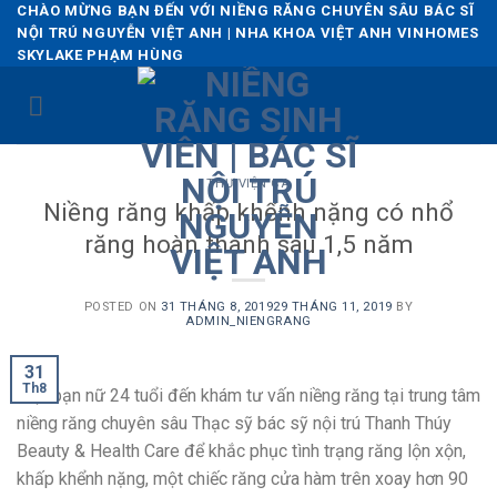
Skip
CHÀO MỪNG BẠN ĐẾN VỚI NIỀNG RĂNG CHUYÊN SÂU BÁC SĨ
NỘI TRÚ NGUYỄN VIỆT ANH | NHA KHOA VIỆT ANH VINHOMES
to
SKYLAKE PHẠM HÙNG
content
THƯ VIỆN CA
Niềng răng khấp khểnh nặng có nhổ
răng hoàn thành sau 1,5 năm
POSTED ON
31 THÁNG 8, 2019
29 THÁNG 11, 2019
BY
ADMIN_NIENGRANG
31
Th8
Một bạn nữ 24 tuổi đến khám tư vấn niềng răng tại trung tâm
niềng răng chuyên sâu Thạc sỹ bác sỹ nội trú Thanh Thúy
Beauty & Health Care để khắc phục tình trạng răng lộn xộn,
khấp khểnh nặng, một chiếc răng cửa hàm trên xoay hơn 90