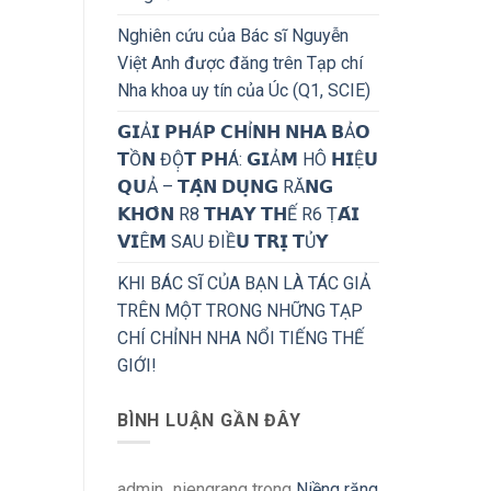
Nghiên cứu của Bác sĩ Nguyễn
Việt Anh được đăng trên Tạp chí
Nha khoa uy tín của Úc (Q1, SCIE)
𝗚𝗜Ả𝗜 𝗣𝗛Á𝗣 𝗖𝗛Ỉ𝗡𝗛 𝗡𝗛𝗔 𝗕Ả𝗢
𝗧Ồ𝗡 ĐỘ̣𝗧 𝗣𝗛Á: 𝗚𝗜Ả𝗠 HÔ 𝗛𝗜Ệ𝗨
𝗤𝗨Ả – 𝗧𝗔̣̂𝗡 𝗗𝗨̣𝗡𝗚 RĂ𝗡𝗚
𝗞𝗛𝗢̂𝗡 R8 𝗧𝗛𝗔𝗬 𝗧𝗛Ế R6 Ṭ𝗔́𝗜
𝗩𝗜Ê𝗠 SAU ĐIỀ𝗨 𝗧𝗥𝗜̣ 𝗧Ủ𝗬
KHI BÁC SĨ CỦA BẠN LÀ TÁC GIẢ
TRÊN MỘT TRONG NHỮNG TẠP
CHÍ CHỈNH NHA NỔI TIẾNG THẾ
GIỚI!
BÌNH LUẬN GẦN ĐÂY
admin_niengrang
trong
Niềng răng