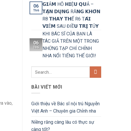
𝗚𝗜Ả𝗠 HÔ 𝗛𝗜Ệ𝗨 𝗤𝗨Ả –
06
Th6
𝗧𝗔̣̂𝗡 𝗗𝗨̣𝗡𝗚 RĂ𝗡𝗚 𝗞𝗛𝗢̂𝗡
R8 𝗧𝗛𝗔𝗬 𝗧𝗛Ế R6 Ṭ𝗔́𝗜
𝗩𝗜Ê𝗠 SAU ĐIỀ𝗨 𝗧𝗥𝗜̣ 𝗧Ủ𝗬
KHI BÁC SĨ CỦA BẠN LÀ
TÁC GIẢ TRÊN MỘT TRONG
06
Th6
NHỮNG TẠP CHÍ CHỈNH
NHA NỔI TIẾNG THẾ GIỚI!
BÀI VIẾT MỚI
a vào,
Giới thiệu về Bác sĩ nội trú Nguyễn
Việt Anh – Chuyên gia Chỉnh nha
Niềng răng càng lâu có thực sự
càng tốt?