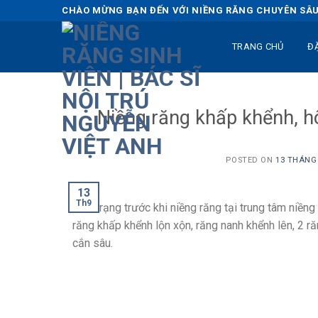
Skip
CHÀO MỪNG BẠN ĐẾN VỚI NIỀNG RĂNG CHUYÊN SÂU 
to
content
TRANG CHỦ
Đ
Niềng răng khấp khểnh, h
POSTED ON
13 THÁNG 
13
Th9
Tình trạng trước khi niềng răng tại trung tâm niền
răng khấp khểnh lộn xộn, răng nanh khểnh lên, 2 r
cắn sâu.