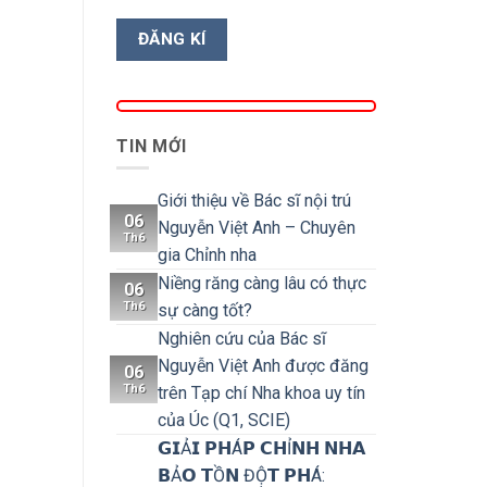
TIN MỚI
Giới thiệu về Bác sĩ nội trú
06
Nguyễn Việt Anh – Chuyên
Th6
gia Chỉnh nha
Niềng răng càng lâu có thực
06
Th6
sự càng tốt?
Nghiên cứu của Bác sĩ
Nguyễn Việt Anh được đăng
06
Th6
trên Tạp chí Nha khoa uy tín
của Úc (Q1, SCIE)
𝗚𝗜Ả𝗜 𝗣𝗛Á𝗣 𝗖𝗛Ỉ𝗡𝗛 𝗡𝗛𝗔
𝗕Ả𝗢 𝗧Ồ𝗡 ĐỘ̣𝗧 𝗣𝗛Á: