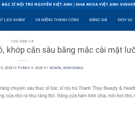
BÁC SĨ NỘI TRÚ NGUYỄN VIỆT ANH | NHA KHOA VIỆT ANH VINH
ẶT LỊCH KHÁM
CA NIỀNG THÀNH CÔNG
BẢNG GIÁ
DỊCH VỤ
THƯ VIỆN CA
ô, khớp cắn sâu bằng mắc cài mặt lưỡ
9, 2020
13 THÁNG 9, 2020
BY
ADMIN_NIENGRANG
g răng chuyên sâu thạc sĩ bác sĩ nội trú Thanh Thúy Beauty & Healt
ăng cửa nhô ra như răng thỏ. Răng cửa hàm trên chìa, môi hơi nhô,