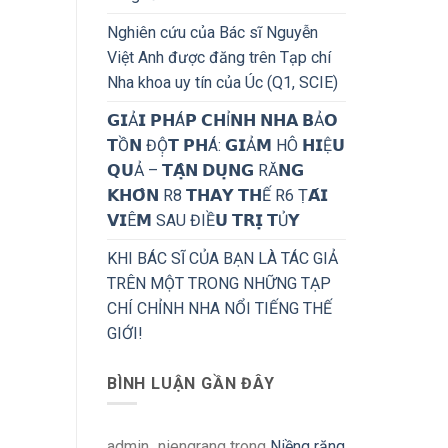
Nghiên cứu của Bác sĩ Nguyễn
Việt Anh được đăng trên Tạp chí
Nha khoa uy tín của Úc (Q1, SCIE)
𝗚𝗜Ả𝗜 𝗣𝗛Á𝗣 𝗖𝗛Ỉ𝗡𝗛 𝗡𝗛𝗔 𝗕Ả𝗢
𝗧Ồ𝗡 ĐỘ̣𝗧 𝗣𝗛Á: 𝗚𝗜Ả𝗠 HÔ 𝗛𝗜Ệ𝗨
𝗤𝗨Ả – 𝗧𝗔̣̂𝗡 𝗗𝗨̣𝗡𝗚 RĂ𝗡𝗚
𝗞𝗛𝗢̂𝗡 R8 𝗧𝗛𝗔𝗬 𝗧𝗛Ế R6 Ṭ𝗔́𝗜
𝗩𝗜Ê𝗠 SAU ĐIỀ𝗨 𝗧𝗥𝗜̣ 𝗧Ủ𝗬
KHI BÁC SĨ CỦA BẠN LÀ TÁC GIẢ
TRÊN MỘT TRONG NHỮNG TẠP
CHÍ CHỈNH NHA NỔI TIẾNG THẾ
GIỚI!
BÌNH LUẬN GẦN ĐÂY
admin_niengrang
trong
Niềng răng