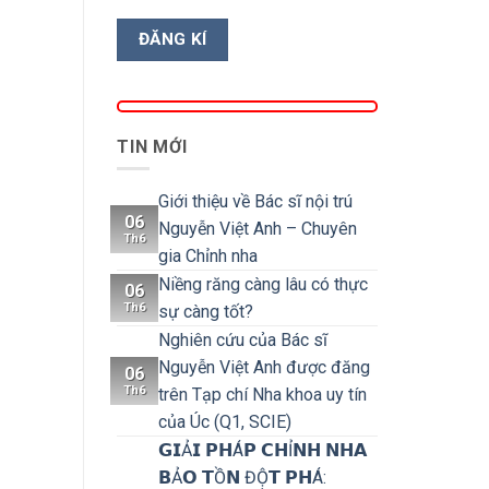
TIN MỚI
Giới thiệu về Bác sĩ nội trú
06
Nguyễn Việt Anh – Chuyên
Th6
gia Chỉnh nha
Niềng răng càng lâu có thực
06
Th6
sự càng tốt?
Nghiên cứu của Bác sĩ
Nguyễn Việt Anh được đăng
06
Th6
trên Tạp chí Nha khoa uy tín
của Úc (Q1, SCIE)
𝗚𝗜Ả𝗜 𝗣𝗛Á𝗣 𝗖𝗛Ỉ𝗡𝗛 𝗡𝗛𝗔
𝗕Ả𝗢 𝗧Ồ𝗡 ĐỘ̣𝗧 𝗣𝗛Á: