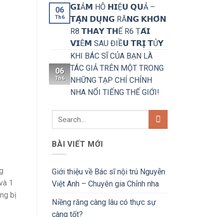
𝗚𝗜Ả𝗠 HÔ 𝗛𝗜Ệ𝗨 𝗤𝗨Ả –
06
Th6
𝗧𝗔̣̂𝗡 𝗗𝗨̣𝗡𝗚 RĂ𝗡𝗚 𝗞𝗛𝗢̂𝗡
R8 𝗧𝗛𝗔𝗬 𝗧𝗛Ế R6 Ṭ𝗔́𝗜
𝗩𝗜Ê𝗠 SAU ĐIỀ𝗨 𝗧𝗥𝗜̣ 𝗧Ủ𝗬
KHI BÁC SĨ CỦA BẠN LÀ
TÁC GIẢ TRÊN MỘT TRONG
06
Th6
NHỮNG TẠP CHÍ CHỈNH
NHA NỔI TIẾNG THẾ GIỚI!
BÀI VIẾT MỚI
g
Giới thiệu về Bác sĩ nội trú Nguyễn
và 1
Việt Anh – Chuyên gia Chỉnh nha
ng bị
Niềng răng càng lâu có thực sự
càng tốt?