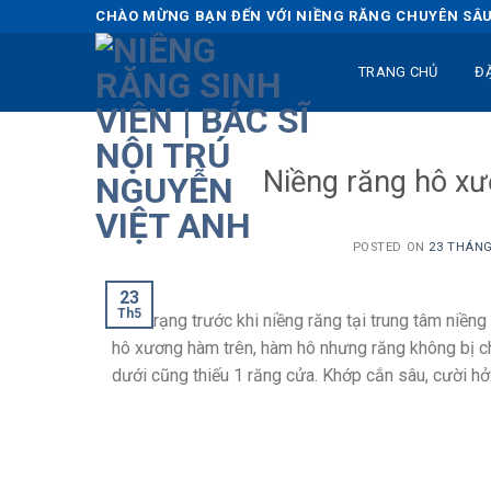
Skip
CHÀO MỪNG BẠN ĐẾN VỚI NIỀNG RĂNG CHUYÊN SÂU 
to
content
TRANG CHỦ
Đ
Niềng răng hô xư
POSTED ON
23 THÁNG
23
Th5
Tình trạng trước khi niềng răng tại trung tâm niền
hô xương hàm trên, hàm hô nhưng răng không bị ch
dưới cũng thiếu 1 răng cửa. Khớp cắn sâu, cười hở 