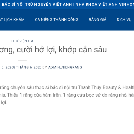
BÁC SĨ NỘI TRÚ NGUYỄN VIỆT ANH | NHA KHOA VIỆT ANH VINH
ẶT LỊCH KHÁM
CA NIỀNG THÀNH CÔNG
BẢNG GIÁ
DỊCH VỤ
THƯ VIỆN CA
ơng, cười hở lợi, khớp cắn sâu
 5, 2020
8 THÁNG 6, 2020
BY
ADMIN_NIENGRANG
g răng chuyên sâu thạc sĩ bác sĩ nội trú Thanh Thúy Beauty & Healt
ìa. Thiếu 1 răng cửa hàm trên, 1 răng cửa bọc sứ do răng nhỏ, h
lợi.