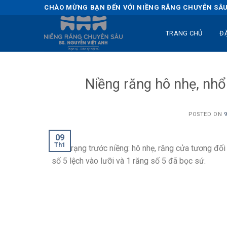
Skip
CHÀO MỪNG BẠN ĐẾN VỚI NIỀNG RĂNG CHUYÊN SÂU 
to
content
TRANG CHỦ
Đ
Niềng răng hô nhẹ, nhổ
POSTED ON
09
Th1
Tình trạng trước niềng: hô nhẹ, răng cửa tương đố
số 5 lệch vào lưỡi và 1 răng số 5 đã bọc sứ.