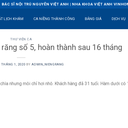
BÁC SĨ NỘI TRÚ NGUYỄN VIỆT ANH | NHA KHOA VIỆT ANH VINH
ẶT LỊCH KHÁM
CA NIỀNG THÀNH CÔNG
BẢNG GIÁ
DỊCH VỤ
THƯ VIỆN CA
 răng số 5, hoàn thành sau 16 tháng
9 THÁNG 1, 2020
BY
ADMIN_NIENGRANG
i chìa nhưng môi chỉ hơi nhô. Khách hàng đã 31 tuổi. Hàm dưới có 