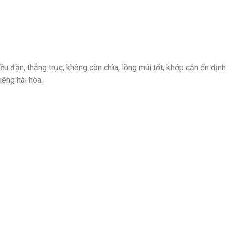
u đặn, thẳng trục, không còn chìa, lồng múi tốt, khớp cắn ổn địn
iêng hài hòa.