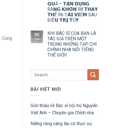
𝗤𝗨Ả – 𝗧𝗔̣̂𝗡 𝗗𝗨̣𝗡𝗚
RĂ𝗡𝗚 𝗞𝗛𝗢̂𝗡 R8 𝗧𝗛𝗔𝗬
𝗧𝗛Ế R6 Ṭ𝗔́𝗜 𝗩𝗜Ê𝗠 SAU
ĐIỀ𝗨 𝗧𝗥𝗜̣ 𝗧Ủ𝗬
KHI BÁC SĨ CỦA BẠN LÀ
06
h. Cung
TÁC GIẢ TRÊN MỘT
Th6
TRONG NHỮNG TẠP CHÍ
CHỈNH NHA NỔI TIẾNG
THẾ GIỚI!
BÀI VIẾT MỚI
Giới thiệu về Bác sĩ nội trú Nguyễn
Việt Anh – Chuyên gia Chỉnh nha
Niềng răng càng lâu có thực sự