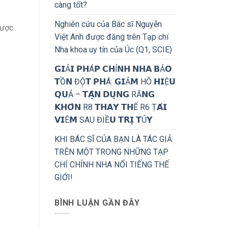
càng tốt?
Nghiên cứu của Bác sĩ Nguyễn
được
Việt Anh được đăng trên Tạp chí
Nha khoa uy tín của Úc (Q1, SCIE)
𝗚𝗜Ả𝗜 𝗣𝗛Á𝗣 𝗖𝗛Ỉ𝗡𝗛 𝗡𝗛𝗔 𝗕Ả𝗢
𝗧Ồ𝗡 ĐỘ̣𝗧 𝗣𝗛Á: 𝗚𝗜Ả𝗠 HÔ 𝗛𝗜Ệ𝗨
𝗤𝗨Ả – 𝗧𝗔̣̂𝗡 𝗗𝗨̣𝗡𝗚 RĂ𝗡𝗚
𝗞𝗛𝗢̂𝗡 R8 𝗧𝗛𝗔𝗬 𝗧𝗛Ế R6 Ṭ𝗔́𝗜
𝗩𝗜Ê𝗠 SAU ĐIỀ𝗨 𝗧𝗥𝗜̣ 𝗧Ủ𝗬
KHI BÁC SĨ CỦA BẠN LÀ TÁC GIẢ
TRÊN MỘT TRONG NHỮNG TẠP
CHÍ CHỈNH NHA NỔI TIẾNG THẾ
GIỚI!
BÌNH LUẬN GẦN ĐÂY