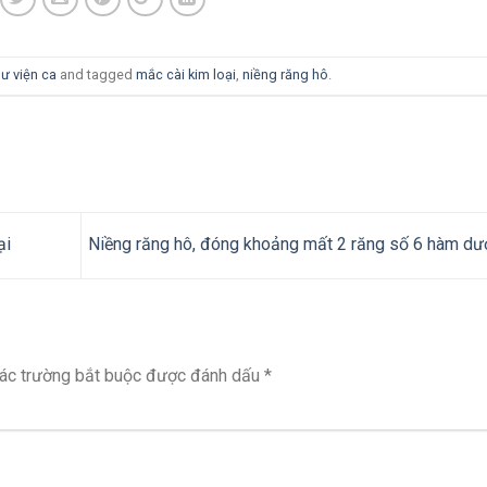
ư viện ca
and tagged
mắc cài kim loại
,
niềng răng hô
.
ại
Niềng răng hô, đóng khoảng mất 2 răng số 6 hàm dư
ác trường bắt buộc được đánh dấu
*