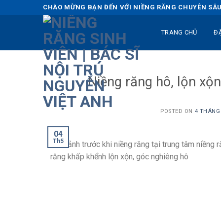
Skip
CHÀO MỪNG BẠN ĐẾN VỚI NIỀNG RĂNG CHUYÊN SÂU 
to
content
TRANG CHỦ
Đ
Niềng răng hô, lộn xộ
POSTED ON
4 THÁNG 
04
Th5
Hình ảnh trước khi niềng răng tại trung tâm niềng r
răng khấp khểnh lộn xộn, góc nghiêng hô