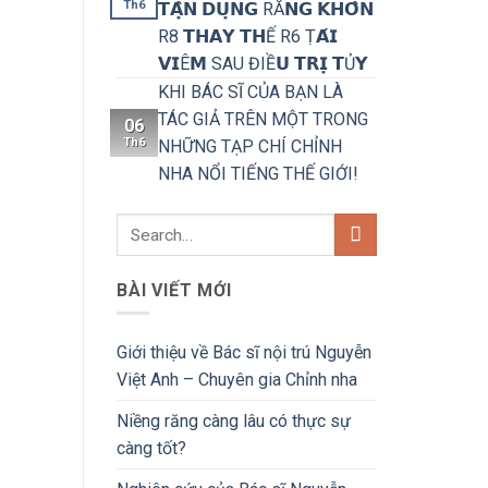
Th6
𝗧𝗔̣̂𝗡 𝗗𝗨̣𝗡𝗚 RĂ𝗡𝗚 𝗞𝗛𝗢̂𝗡
R8 𝗧𝗛𝗔𝗬 𝗧𝗛Ế R6 Ṭ𝗔́𝗜
𝗩𝗜Ê𝗠 SAU ĐIỀ𝗨 𝗧𝗥𝗜̣ 𝗧Ủ𝗬
KHI BÁC SĨ CỦA BẠN LÀ
TÁC GIẢ TRÊN MỘT TRONG
06
Th6
NHỮNG TẠP CHÍ CHỈNH
NHA NỔI TIẾNG THẾ GIỚI!
BÀI VIẾT MỚI
Giới thiệu về Bác sĩ nội trú Nguyễn
Việt Anh – Chuyên gia Chỉnh nha
Niềng răng càng lâu có thực sự
càng tốt?