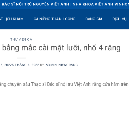
BÁC SĨ NỘI TRÚ NGUYỄN VIỆT ANH | NHA KHOA VIỆT ANH VINH
ẶT LỊCH KHÁM
CA NIỀNG THÀNH CÔNG
BẢNG GIÁ
DỊCH VỤ
THƯ VIỆN CA
n bằng mắc cài mặt lưỡi, nhổ 4 răng
5, 2022
5 THÁNG 6, 2022
BY
ADMIN_NIENGRANG
ăng chuyên sâu Thạc sĩ Bác sĩ nội trú Việt Anh: răng cửa hàm trên 