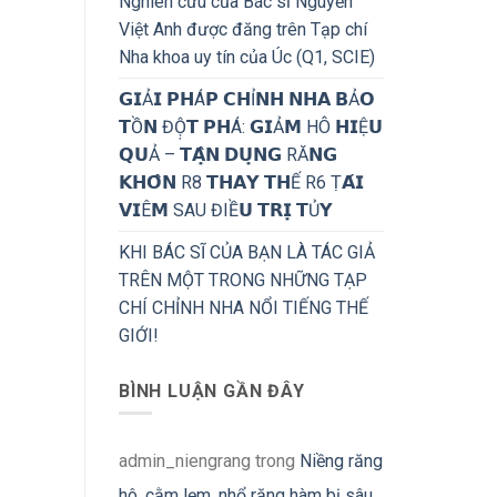
Nghiên cứu của Bác sĩ Nguyễn
Việt Anh được đăng trên Tạp chí
Nha khoa uy tín của Úc (Q1, SCIE)
𝗚𝗜Ả𝗜 𝗣𝗛Á𝗣 𝗖𝗛Ỉ𝗡𝗛 𝗡𝗛𝗔 𝗕Ả𝗢
𝗧Ồ𝗡 ĐỘ̣𝗧 𝗣𝗛Á: 𝗚𝗜Ả𝗠 HÔ 𝗛𝗜Ệ𝗨
𝗤𝗨Ả – 𝗧𝗔̣̂𝗡 𝗗𝗨̣𝗡𝗚 RĂ𝗡𝗚
𝗞𝗛𝗢̂𝗡 R8 𝗧𝗛𝗔𝗬 𝗧𝗛Ế R6 Ṭ𝗔́𝗜
𝗩𝗜Ê𝗠 SAU ĐIỀ𝗨 𝗧𝗥𝗜̣ 𝗧Ủ𝗬
KHI BÁC SĨ CỦA BẠN LÀ TÁC GIẢ
TRÊN MỘT TRONG NHỮNG TẠP
CHÍ CHỈNH NHA NỔI TIẾNG THẾ
GIỚI!
BÌNH LUẬN GẦN ĐÂY
admin_niengrang
trong
Niềng răng
hô, cằm lẹm, nhổ răng hàm bị sâu