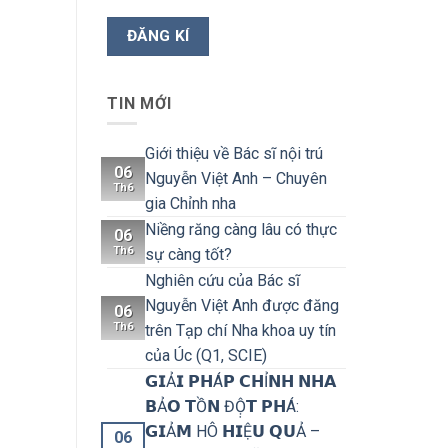
TIN MỚI
Giới thiệu về Bác sĩ nội trú
06
Nguyễn Việt Anh – Chuyên
Th6
gia Chỉnh nha
Niềng răng càng lâu có thực
06
Th6
sự càng tốt?
Nghiên cứu của Bác sĩ
Nguyễn Việt Anh được đăng
06
Th6
trên Tạp chí Nha khoa uy tín
của Úc (Q1, SCIE)
𝗚𝗜Ả𝗜 𝗣𝗛Á𝗣 𝗖𝗛Ỉ𝗡𝗛 𝗡𝗛𝗔
𝗕Ả𝗢 𝗧Ồ𝗡 ĐỘ̣𝗧 𝗣𝗛Á:
𝗚𝗜Ả𝗠 HÔ 𝗛𝗜Ệ𝗨 𝗤𝗨Ả –
06