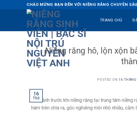
Skip
CHÀO MỪNG BẠN ĐẾN VỚI NIỀNG RĂNG CHUYÊN SÂU 
to
content
TRANG CHỦ
Đ
Niềng răng hô, lộn xộn b
thà
POSTED ON
16 THÁNG 
16
Th3
Hình ảnh trước khi niềng răng tại trung tâm niềng r
hàm trên chìa ra, góc nghiêng môi nhô nhiều, cằm 