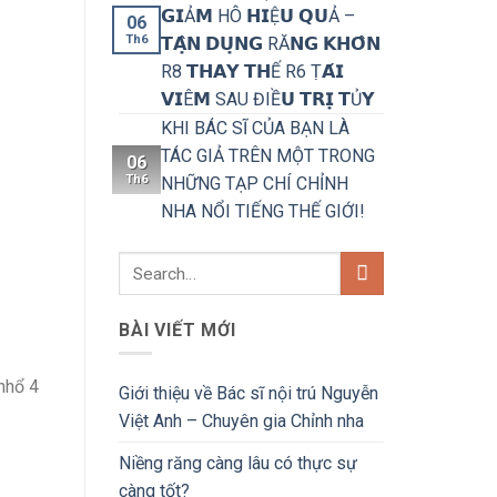
𝗚𝗜Ả𝗠 HÔ 𝗛𝗜Ệ𝗨 𝗤𝗨Ả –
06
Th6
𝗧𝗔̣̂𝗡 𝗗𝗨̣𝗡𝗚 RĂ𝗡𝗚 𝗞𝗛𝗢̂𝗡
R8 𝗧𝗛𝗔𝗬 𝗧𝗛Ế R6 Ṭ𝗔́𝗜
𝗩𝗜Ê𝗠 SAU ĐIỀ𝗨 𝗧𝗥𝗜̣ 𝗧Ủ𝗬
KHI BÁC SĨ CỦA BẠN LÀ
TÁC GIẢ TRÊN MỘT TRONG
06
Th6
NHỮNG TẠP CHÍ CHỈNH
NHA NỔI TIẾNG THẾ GIỚI!
BÀI VIẾT MỚI
nhổ 4
Giới thiệu về Bác sĩ nội trú Nguyễn
Việt Anh – Chuyên gia Chỉnh nha
Niềng răng càng lâu có thực sự
càng tốt?