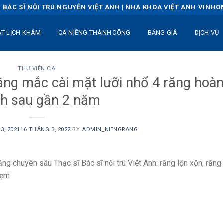
BÁC SĨ NỘI TRÚ NGUYỄN VIỆT ANH | NHA KHOA VIỆT ANH VINH
ẶT LỊCH KHÁM
CA NIỀNG THÀNH CÔNG
BẢNG GIÁ
DỊCH VỤ
THƯ VIỆN CA
ằng mắc cài mặt lưỡi nhổ 4 răng hoà
nh sau gần 2 năm
3, 2021
16 THÁNG 3, 2022
BY
ADMIN_NIENGRANG
ăng chuyên sâu Thạc sĩ Bác sĩ nội trú Việt Anh: răng lộn xộn, răng
lẹm