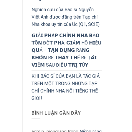
Nghiên cứu của Bác sĩ Nguyễn
Việt Anh được đăng trên Tạp chí
Nha khoa uy tín của Úc (Q1, SCIE)
𝗚𝗜Ả𝗜 𝗣𝗛Á𝗣 𝗖𝗛Ỉ𝗡𝗛 𝗡𝗛𝗔 𝗕Ả𝗢
𝗧Ồ𝗡 ĐỘ̣𝗧 𝗣𝗛Á: 𝗚𝗜Ả𝗠 HÔ 𝗛𝗜Ệ𝗨
𝗤𝗨Ả – 𝗧𝗔̣̂𝗡 𝗗𝗨̣𝗡𝗚 RĂ𝗡𝗚
𝗞𝗛𝗢̂𝗡 R8 𝗧𝗛𝗔𝗬 𝗧𝗛Ế R6 Ṭ𝗔́𝗜
𝗩𝗜Ê𝗠 SAU ĐIỀ𝗨 𝗧𝗥𝗜̣ 𝗧Ủ𝗬
KHI BÁC SĨ CỦA BẠN LÀ TÁC GIẢ
TRÊN MỘT TRONG NHỮNG TẠP
CHÍ CHỈNH NHA NỔI TIẾNG THẾ
GIỚI!
BÌNH LUẬN GẦN ĐÂY
admin_niengrang
trong
Niềng răng