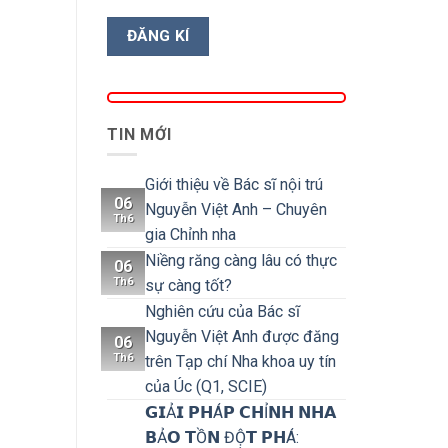
TIN MỚI
Giới thiệu về Bác sĩ nội trú
06
Nguyễn Việt Anh – Chuyên
Th6
gia Chỉnh nha
Niềng răng càng lâu có thực
06
Th6
sự càng tốt?
Nghiên cứu của Bác sĩ
Nguyễn Việt Anh được đăng
06
Th6
trên Tạp chí Nha khoa uy tín
của Úc (Q1, SCIE)
𝗚𝗜Ả𝗜 𝗣𝗛Á𝗣 𝗖𝗛Ỉ𝗡𝗛 𝗡𝗛𝗔
𝗕Ả𝗢 𝗧Ồ𝗡 ĐỘ̣𝗧 𝗣𝗛Á: