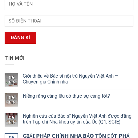
TIN MỚI
Giới thiệu về Bác sĩ nội trú Nguyễn Việt Anh –
06
Chuyên gia Chỉnh nha
Th6
Niềng răng càng lâu có thực sự càng tốt?
06
Th6
Nghiên cứu của Bác sĩ Nguyễn Việt Anh được đăng
06
trên Tạp chí Nha khoa uy tín của Úc (Q1, SCIE)
Th6
𝗚𝗜Ả𝗜 𝗣𝗛Á𝗣 𝗖𝗛Ỉ𝗡𝗛 𝗡𝗛𝗔 𝗕Ả𝗢 𝗧Ồ𝗡 ĐỘ̣𝗧 𝗣𝗛Á:
06