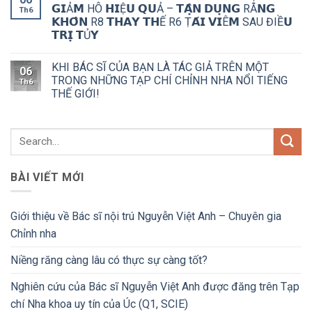
𝗚𝗜Ả𝗠 HÔ 𝗛𝗜Ệ𝗨 𝗤𝗨Ả – 𝗧𝗔̣̂𝗡 𝗗𝗨̣𝗡𝗚 RĂ𝗡𝗚
Th6
𝗞𝗛𝗢̂𝗡 R8 𝗧𝗛𝗔𝗬 𝗧𝗛Ế R6 Ṭ𝗔́𝗜 𝗩𝗜Ê𝗠 SAU ĐIỀ𝗨
𝗧𝗥𝗜̣ 𝗧Ủ𝗬
KHI BÁC SĨ CỦA BẠN LÀ TÁC GIẢ TRÊN MỘT
06
TRONG NHỮNG TẠP CHÍ CHỈNH NHA NỔI TIẾNG
Th6
THẾ GIỚI!
BÀI VIẾT MỚI
Giới thiệu về Bác sĩ nội trú Nguyễn Việt Anh – Chuyên gia
Chỉnh nha
Niềng răng càng lâu có thực sự càng tốt?
Nghiên cứu của Bác sĩ Nguyễn Việt Anh được đăng trên Tạp
chí Nha khoa uy tín của Úc (Q1, SCIE)