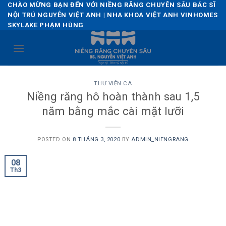
Skip
CHÀO MỪNG BẠN ĐẾN VỚI NIỀNG RĂNG CHUYÊN SÂU BÁC SĨ
NỘI TRÚ NGUYỄN VIỆT ANH | NHA KHOA VIỆT ANH VINHOMES
to
SKYLAKE PHẠM HÙNG
content
THƯ VIỆN CA
Niềng răng hô hoàn thành sau 1,5
năm bằng mắc cài mặt lưỡi
POSTED ON
8 THÁNG 3, 2020
BY
ADMIN_NIENGRANG
08
Th3