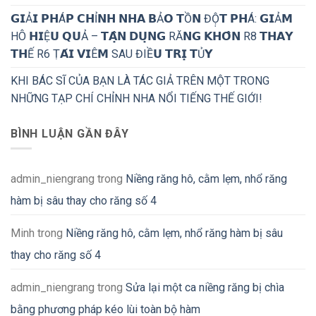
𝗚𝗜Ả𝗜 𝗣𝗛Á𝗣 𝗖𝗛Ỉ𝗡𝗛 𝗡𝗛𝗔 𝗕Ả𝗢 𝗧Ồ𝗡 ĐỘ̣𝗧 𝗣𝗛Á: 𝗚𝗜Ả𝗠
HÔ 𝗛𝗜Ệ𝗨 𝗤𝗨Ả – 𝗧𝗔̣̂𝗡 𝗗𝗨̣𝗡𝗚 RĂ𝗡𝗚 𝗞𝗛𝗢̂𝗡 R8 𝗧𝗛𝗔𝗬
𝗧𝗛Ế R6 Ṭ𝗔́𝗜 𝗩𝗜Ê𝗠 SAU ĐIỀ𝗨 𝗧𝗥𝗜̣ 𝗧Ủ𝗬
KHI BÁC SĨ CỦA BẠN LÀ TÁC GIẢ TRÊN MỘT TRONG
NHỮNG TẠP CHÍ CHỈNH NHA NỔI TIẾNG THẾ GIỚI!
BÌNH LUẬN GẦN ĐÂY
admin_niengrang
trong
Niềng răng hô, cằm lẹm, nhổ răng
hàm bị sâu thay cho răng số 4
Minh
trong
Niềng răng hô, cằm lẹm, nhổ răng hàm bị sâu
thay cho răng số 4
admin_niengrang
trong
Sửa lại một ca niềng răng bị chìa
bằng phương pháp kéo lùi toàn bộ hàm