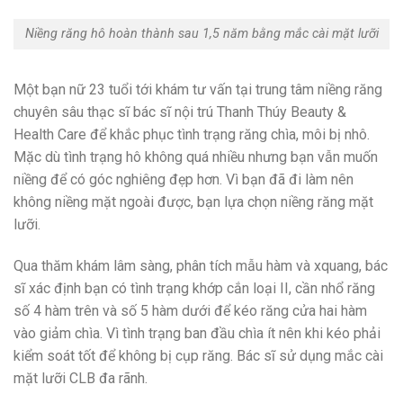
Niềng răng hô hoàn thành sau 1,5 năm bằng mắc cài mặt lưỡi
Một bạn nữ 23 tuổi tới khám tư vấn tại trung tâm niềng răng
chuyên sâu thạc sĩ bác sĩ nội trú Thanh Thúy Beauty &
Health Care để khắc phục tình trạng răng chìa, môi bị nhô.
Mặc dù tình trạng hô không quá nhiều nhưng bạn vẫn muốn
niềng để có góc nghiêng đẹp hơn. Vì bạn đã đi làm nên
không niềng mặt ngoài được, bạn lựa chọn niềng răng mặt
lưỡi.
Qua thăm khám lâm sàng, phân tích mẫu hàm và xquang, bác
sĩ xác định bạn có tình trạng khớp cắn loại II, cần nhổ răng
số 4 hàm trên và số 5 hàm dưới để kéo răng cửa hai hàm
vào giảm chìa. Vì tình trạng ban đầu chìa ít nên khi kéo phải
kiểm soát tốt để không bị cụp răng. Bác sĩ sử dụng mắc cài
mặt lưỡi CLB đa rãnh.