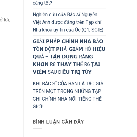
càng tốt?
Nghiên cứu của Bác sĩ Nguyễn
 lợi,
Việt Anh được đăng trên Tạp chí
Nha khoa uy tín của Úc (Q1, SCIE)
𝗚𝗜Ả𝗜 𝗣𝗛Á𝗣 𝗖𝗛Ỉ𝗡𝗛 𝗡𝗛𝗔 𝗕Ả𝗢
𝗧Ồ𝗡 ĐỘ̣𝗧 𝗣𝗛Á: 𝗚𝗜Ả𝗠 HÔ 𝗛𝗜Ệ𝗨
𝗤𝗨Ả – 𝗧𝗔̣̂𝗡 𝗗𝗨̣𝗡𝗚 RĂ𝗡𝗚
𝗞𝗛𝗢̂𝗡 R8 𝗧𝗛𝗔𝗬 𝗧𝗛Ế R6 Ṭ𝗔́𝗜
𝗩𝗜Ê𝗠 SAU ĐIỀ𝗨 𝗧𝗥𝗜̣ 𝗧Ủ𝗬
KHI BÁC SĨ CỦA BẠN LÀ TÁC GIẢ
TRÊN MỘT TRONG NHỮNG TẠP
CHÍ CHỈNH NHA NỔI TIẾNG THẾ
GIỚI!
BÌNH LUẬN GẦN ĐÂY