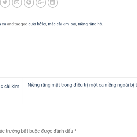
n ca
and tagged
cười hở lợi
,
mắc cài kim loại
,
niềng răng hô
.
Niềng răng mặt trong điều trị một ca niềng ngoài bị t
c cài kim
ác trường bắt buộc được đánh dấu
*