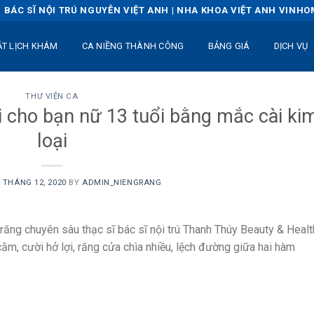
BÁC SĨ NỘI TRÚ NGUYỄN VIỆT ANH | NHA KHOA VIỆT ANH VINH
ẶT LỊCH KHÁM
CA NIỀNG THÀNH CÔNG
BẢNG GIÁ
DỊCH VỤ
THƯ VIỆN CA
ợi cho bạn nữ 13 tuổi bằng mắc cài ki
loại
 THÁNG 12, 2020
BY
ADMIN_NIENGRANG
g răng chuyên sâu thạc sĩ bác sĩ nội trú Thanh Thúy Beauty & Healt
cằm, cười hở lợi, răng cửa chìa nhiều, lệch đường giữa hai hàm