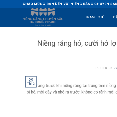
Skip
CHÀO MỪNG BẠN ĐẾN VỚI NIỀNG RĂNG CHUYÊN SÂU 
to
content
TRANG CHỦ
Đ
Niềng răng hô, cười hở l
POSTED ON
29
29
Th12
Tình trạng trước khi niềng răng tại trung tâm niền
bị hô, môi dày và nhô ra trước, không có rãnh môi 