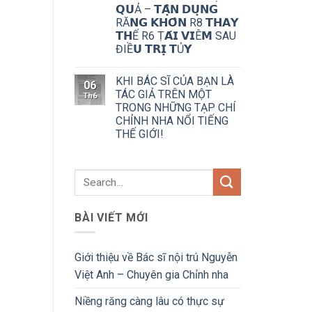
𝗤𝗨Ả – 𝗧𝗔̣̂𝗡 𝗗𝗨̣𝗡𝗚
RĂ𝗡𝗚 𝗞𝗛𝗢̂𝗡 R8 𝗧𝗛𝗔𝗬
𝗧𝗛Ế R6 Ṭ𝗔́𝗜 𝗩𝗜Ê𝗠 SAU
ĐIỀ𝗨 𝗧𝗥𝗜̣ 𝗧Ủ𝗬
KHI BÁC SĨ CỦA BẠN LÀ
06
TÁC GIẢ TRÊN MỘT
Th6
TRONG NHỮNG TẠP CHÍ
CHỈNH NHA NỔI TIẾNG
THẾ GIỚI!
BÀI VIẾT MỚI
Giới thiệu về Bác sĩ nội trú Nguyễn
Việt Anh – Chuyên gia Chỉnh nha
Niềng răng càng lâu có thực sự