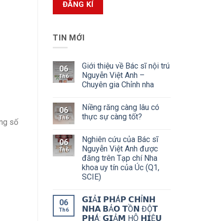
TIN MỚI
Giới thiệu về Bác sĩ nội trú
06
Nguyễn Việt Anh –
Th6
Chuyên gia Chỉnh nha
Niềng răng càng lâu có
06
thực sự càng tốt?
Th6
ăng số
Nghiên cứu của Bác sĩ
06
Nguyễn Việt Anh được
Th6
đăng trên Tạp chí Nha
khoa uy tín của Úc (Q1,
SCIE)
𝗚𝗜Ả𝗜 𝗣𝗛Á𝗣 𝗖𝗛Ỉ𝗡𝗛
06
𝗡𝗛𝗔 𝗕Ả𝗢 𝗧Ồ𝗡 ĐỘ̣𝗧
Th6
𝗣𝗛Á: 𝗚𝗜Ả𝗠 HÔ 𝗛𝗜Ệ𝗨