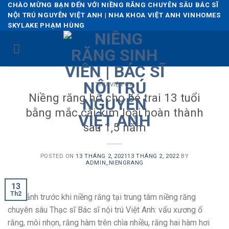
Skip
CHÀO MỪNG BẠN ĐẾN VỚI NIỀNG RĂNG CHUYÊN SÂU BÁC SĨ
NỘI TRÚ NGUYỄN VIỆT ANH | NHA KHOA VIỆT ANH VINHOMES
to
SKYLAKE PHẠM HÙNG
content
THƯ VIỆN CA
Niềng răng hô cho bé trai 13 tuổi
bằng mắc cài kim loại hoàn thành
sau 1,5 năm
POSTED ON
13 THÁNG 2, 2021
13 THÁNG 2, 2022
BY
ADMIN_NIENGRANG
13
Th2
Hình ảnh trước khi niềng răng tại trung tâm niềng răng
chuyên sâu Thạc sĩ Bác sĩ nội trú Việt Anh: vẩu xương ổ
răng, môi nhọn, răng hàm trên chìa nhiều, răng hai hàm hơi