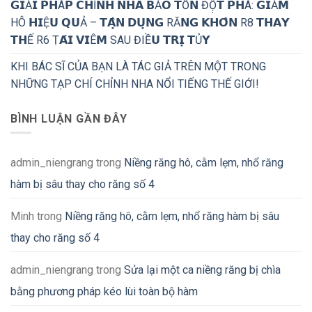
𝗚𝗜Ả𝗜 𝗣𝗛Á𝗣 𝗖𝗛Ỉ𝗡𝗛 𝗡𝗛𝗔 𝗕Ả𝗢 𝗧Ồ𝗡 ĐỘ̣𝗧 𝗣𝗛Á: 𝗚𝗜Ả𝗠
HÔ 𝗛𝗜Ệ𝗨 𝗤𝗨Ả – 𝗧𝗔̣̂𝗡 𝗗𝗨̣𝗡𝗚 RĂ𝗡𝗚 𝗞𝗛𝗢̂𝗡 R8 𝗧𝗛𝗔𝗬
𝗧𝗛Ế R6 Ṭ𝗔́𝗜 𝗩𝗜Ê𝗠 SAU ĐIỀ𝗨 𝗧𝗥𝗜̣ 𝗧Ủ𝗬
KHI BÁC SĨ CỦA BẠN LÀ TÁC GIẢ TRÊN MỘT TRONG
NHỮNG TẠP CHÍ CHỈNH NHA NỔI TIẾNG THẾ GIỚI!
BÌNH LUẬN GẦN ĐÂY
admin_niengrang
trong
Niềng răng hô, cằm lẹm, nhổ răng
hàm bị sâu thay cho răng số 4
Minh
trong
Niềng răng hô, cằm lẹm, nhổ răng hàm bị sâu
thay cho răng số 4
admin_niengrang
trong
Sửa lại một ca niềng răng bị chìa
bằng phương pháp kéo lùi toàn bộ hàm