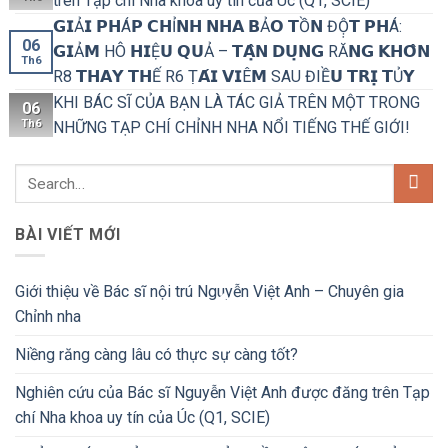
trên Tạp chí Nha khoa uy tín của Úc (Q1, SCIE)
𝗚𝗜Ả𝗜 𝗣𝗛Á𝗣 𝗖𝗛Ỉ𝗡𝗛 𝗡𝗛𝗔 𝗕Ả𝗢 𝗧Ồ𝗡 ĐỘ̣𝗧 𝗣𝗛Á:
06
𝗚𝗜Ả𝗠 HÔ 𝗛𝗜Ệ𝗨 𝗤𝗨Ả – 𝗧𝗔̣̂𝗡 𝗗𝗨̣𝗡𝗚 RĂ𝗡𝗚 𝗞𝗛𝗢̂𝗡
Th6
R8 𝗧𝗛𝗔𝗬 𝗧𝗛Ế R6 Ṭ𝗔́𝗜 𝗩𝗜Ê𝗠 SAU ĐIỀ𝗨 𝗧𝗥𝗜̣ 𝗧Ủ𝗬
KHI BÁC SĨ CỦA BẠN LÀ TÁC GIẢ TRÊN MỘT TRONG
06
Th6
NHỮNG TẠP CHÍ CHỈNH NHA NỔI TIẾNG THẾ GIỚI!
BÀI VIẾT MỚI
Giới thiệu về Bác sĩ nội trú Nguyễn Việt Anh – Chuyên gia
Chỉnh nha
Niềng răng càng lâu có thực sự càng tốt?
Nghiên cứu của Bác sĩ Nguyễn Việt Anh được đăng trên Tạp
chí Nha khoa uy tín của Úc (Q1, SCIE)