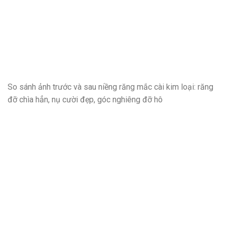
So sánh ảnh trước và sau niềng răng mắc cài kim loại: răng
đỡ chìa hẳn, nụ cười đẹp, góc nghiêng đỡ hô