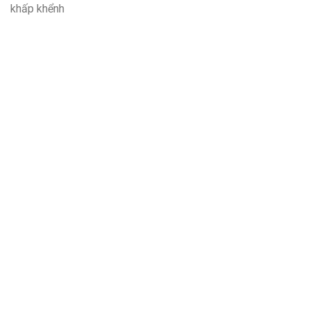
khấp khểnh