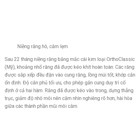
Niềng răng hô, cằm lẹm
Sau 22 tháng niềng răng bằng mắc cài kim loại OrthoClassic
(Mỹ), khoảng nhổ răng đã được kéo khít hoàn toàn. Các răng
được sắp xếp đều đặn vào cung răng, lồng múi tốt, khớp cắn
ổn định. Độ cắn phủ tối ưu, cho phép gắn cung duy trì cố
định ở cả hai hàm. Răng đã được kéo vào trong, dựng thẳng
trục, giảm độ nhô môi nên cằm nhìn nghiêng rõ hơn, hài hòa
giữa các thành phần mũi môi cằm.