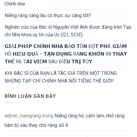
Chỉnh nha
Niềng răng càng lâu có thực sự càng tốt?
Nghiên cứu của Bác sĩ Nguyễn Việt Anh được đăng trên Tạp
chí Nha khoa uy tín của Úc (Q1, SCIE)
𝗚𝗜Ả𝗜 𝗣𝗛Á𝗣 𝗖𝗛Ỉ𝗡𝗛 𝗡𝗛𝗔 𝗕Ả𝗢 𝗧Ồ𝗡 ĐỘ̣𝗧 𝗣𝗛Á: 𝗚𝗜Ả𝗠
HÔ 𝗛𝗜Ệ𝗨 𝗤𝗨Ả – 𝗧𝗔̣̂𝗡 𝗗𝗨̣𝗡𝗚 RĂ𝗡𝗚 𝗞𝗛𝗢̂𝗡 R8 𝗧𝗛𝗔𝗬
𝗧𝗛Ế R6 Ṭ𝗔́𝗜 𝗩𝗜Ê𝗠 SAU ĐIỀ𝗨 𝗧𝗥𝗜̣ 𝗧Ủ𝗬
KHI BÁC SĨ CỦA BẠN LÀ TÁC GIẢ TRÊN MỘT TRONG
NHỮNG TẠP CHÍ CHỈNH NHA NỔI TIẾNG THẾ GIỚI!
BÌNH LUẬN GẦN ĐÂY
admin_niengrang
trong
Niềng răng hô, cằm lẹm, nhổ răng
hàm bị sâu thay cho răng số 4