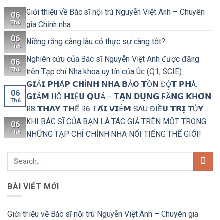
Giới thiệu về Bác sĩ nội trú Nguyễn Việt Anh – Chuyên
06
Th6
gia Chỉnh nha
06
Niềng răng càng lâu có thực sự càng tốt?
Th6
Nghiên cứu của Bác sĩ Nguyễn Việt Anh được đăng
06
Th6
trên Tạp chí Nha khoa uy tín của Úc (Q1, SCIE)
𝗚𝗜Ả𝗜 𝗣𝗛Á𝗣 𝗖𝗛Ỉ𝗡𝗛 𝗡𝗛𝗔 𝗕Ả𝗢 𝗧Ồ𝗡 ĐỘ̣𝗧 𝗣𝗛Á:
06
𝗚𝗜Ả𝗠 HÔ 𝗛𝗜Ệ𝗨 𝗤𝗨Ả – 𝗧𝗔̣̂𝗡 𝗗𝗨̣𝗡𝗚 RĂ𝗡𝗚 𝗞𝗛𝗢̂𝗡
Th6
R8 𝗧𝗛𝗔𝗬 𝗧𝗛Ế R6 Ṭ𝗔́𝗜 𝗩𝗜Ê𝗠 SAU ĐIỀ𝗨 𝗧𝗥𝗜̣ 𝗧Ủ𝗬
KHI BÁC SĨ CỦA BẠN LÀ TÁC GIẢ TRÊN MỘT TRONG
06
Th6
NHỮNG TẠP CHÍ CHỈNH NHA NỔI TIẾNG THẾ GIỚI!
BÀI VIẾT MỚI
Giới thiệu về Bác sĩ nội trú Nguyễn Việt Anh – Chuyên gia