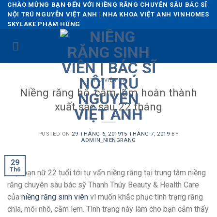
Skip
CHÀO MỪNG BẠN ĐẾN VỚI NIỀNG RĂNG CHUYÊN SÂU BÁC SĨ
NỘI TRÚ NGUYỄN VIỆT ANH | NHA KHOA VIỆT ANH VINHOMES
to
SKYLAKE PHẠM HÙNG
content
THƯ VIỆN CA
Niềng răng hô, cằm lẹm hoàn thành
xuất sắc sau 22 tháng
POSTED ON
29 THÁNG 6, 2019
15 THÁNG 7, 2019
BY
ADMIN_NIENGRANG
29
Th6
Một bạn nữ 22 tuổi tới tư vấn niềng răng tại trung tâm niềng
răng chuyên sâu bác sỹ Thanh Thúy Beauty & Health Care
của
niềng răng sinh viên
vì muốn khắc phục tình trạng răng
chìa, môi nhô, cằm lẹm. Tình trạng này làm cho bạn cảm thấy