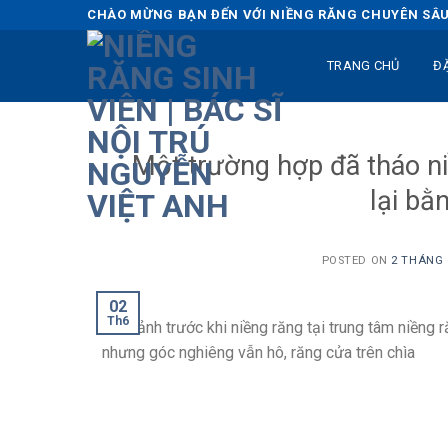
Skip
CHÀO MỪNG BẠN ĐẾN VỚI NIỀNG RĂNG CHUYÊN SÂU 
to
content
TRANG CHỦ
Đ
Một trường hợp đã tháo n
lại bằ
POSTED ON
2 THÁNG 6
02
Th6
Hình ảnh trước khi niềng răng tại trung tâm niềng 
nhưng góc nghiêng vẫn hô, răng cửa trên chìa