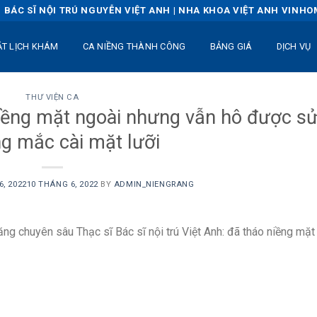
BÁC SĨ NỘI TRÚ NGUYỄN VIỆT ANH | NHA KHOA VIỆT ANH VINH
ẶT LỊCH KHÁM
CA NIỀNG THÀNH CÔNG
BẢNG GIÁ
DỊCH VỤ
THƯ VIỆN CA
iềng mặt ngoài nhưng vẫn hô được s
ng mắc cài mặt lưỡi
, 2022
10 THÁNG 6, 2022
BY
ADMIN_NIENGRANG
răng chuyên sâu Thạc sĩ Bác sĩ nội trú Việt Anh: đã tháo niềng mặt