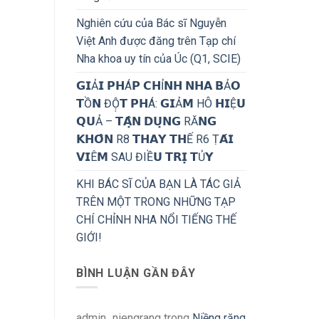
Nghiên cứu của Bác sĩ Nguyễn
Việt Anh được đăng trên Tạp chí
Nha khoa uy tín của Úc (Q1, SCIE)
𝗚𝗜Ả𝗜 𝗣𝗛Á𝗣 𝗖𝗛Ỉ𝗡𝗛 𝗡𝗛𝗔 𝗕Ả𝗢
𝗧Ồ𝗡 ĐỘ̣𝗧 𝗣𝗛Á: 𝗚𝗜Ả𝗠 HÔ 𝗛𝗜Ệ𝗨
𝗤𝗨Ả – 𝗧𝗔̣̂𝗡 𝗗𝗨̣𝗡𝗚 RĂ𝗡𝗚
𝗞𝗛𝗢̂𝗡 R8 𝗧𝗛𝗔𝗬 𝗧𝗛Ế R6 Ṭ𝗔́𝗜
𝗩𝗜Ê𝗠 SAU ĐIỀ𝗨 𝗧𝗥𝗜̣ 𝗧Ủ𝗬
KHI BÁC SĨ CỦA BẠN LÀ TÁC GIẢ
TRÊN MỘT TRONG NHỮNG TẠP
CHÍ CHỈNH NHA NỔI TIẾNG THẾ
GIỚI!
BÌNH LUẬN GẦN ĐÂY
admin_niengrang
trong
Niềng răng