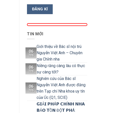
TIN MỚI
Giới thiệu về Bác sĩ nội trú
06
Nguyễn Việt Anh – Chuyên
Th6
gia Chỉnh nha
Niềng răng càng lâu có thực
06
Th6
sự càng tốt?
Nghiên cứu của Bác sĩ
Nguyễn Việt Anh được đăng
06
Th6
trên Tạp chí Nha khoa uy tín
của Úc (Q1, SCIE)
𝗚𝗜Ả𝗜 𝗣𝗛Á𝗣 𝗖𝗛Ỉ𝗡𝗛 𝗡𝗛𝗔
𝗕Ả𝗢 𝗧Ồ𝗡 ĐỘ̣𝗧 𝗣𝗛Á: