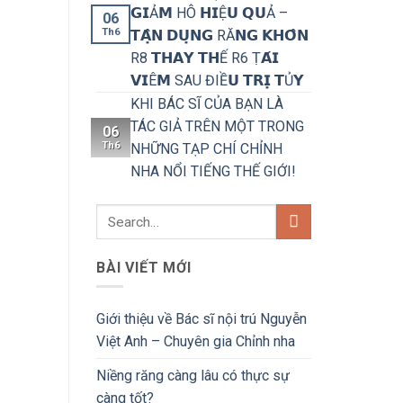
𝗚𝗜Ả𝗠 HÔ 𝗛𝗜Ệ𝗨 𝗤𝗨Ả –
06
Th6
𝗧𝗔̣̂𝗡 𝗗𝗨̣𝗡𝗚 RĂ𝗡𝗚 𝗞𝗛𝗢̂𝗡
R8 𝗧𝗛𝗔𝗬 𝗧𝗛Ế R6 Ṭ𝗔́𝗜
𝗩𝗜Ê𝗠 SAU ĐIỀ𝗨 𝗧𝗥𝗜̣ 𝗧Ủ𝗬
KHI BÁC SĨ CỦA BẠN LÀ
TÁC GIẢ TRÊN MỘT TRONG
06
Th6
NHỮNG TẠP CHÍ CHỈNH
NHA NỔI TIẾNG THẾ GIỚI!
BÀI VIẾT MỚI
Giới thiệu về Bác sĩ nội trú Nguyễn
Việt Anh – Chuyên gia Chỉnh nha
Niềng răng càng lâu có thực sự
càng tốt?