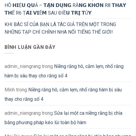
HÔ 𝗛𝗜Ệ𝗨 𝗤𝗨Ả – 𝗧𝗔̣̂𝗡 𝗗𝗨̣𝗡𝗚 RĂ𝗡𝗚 𝗞𝗛𝗢̂𝗡 R8 𝗧𝗛𝗔𝗬
𝗧𝗛Ế R6 Ṭ𝗔́𝗜 𝗩𝗜Ê𝗠 SAU ĐIỀ𝗨 𝗧𝗥𝗜̣ 𝗧Ủ𝗬
KHI BÁC SĨ CỦA BẠN LÀ TÁC GIẢ TRÊN MỘT TRONG
NHỮNG TẠP CHÍ CHỈNH NHA NỔI TIẾNG THẾ GIỚI!
BÌNH LUẬN GẦN ĐÂY
admin_niengrang
trong
Niềng răng hô, cằm lẹm, nhổ răng
hàm bị sâu thay cho răng số 4
Minh
trong
Niềng răng hô, cằm lẹm, nhổ răng hàm bị sâu
thay cho răng số 4
admin_niengrang
trong
Sửa lại một ca niềng răng bị chìa
bằng phương pháp kéo lùi toàn bộ hàm