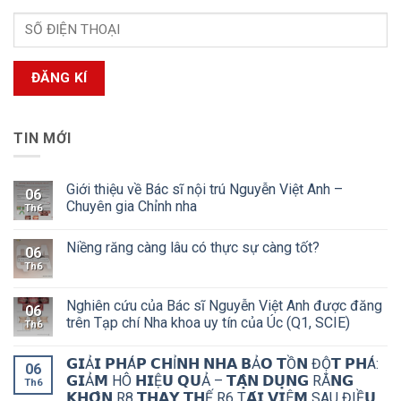
TIN MỚI
Giới thiệu về Bác sĩ nội trú Nguyễn Việt Anh –
06
Chuyên gia Chỉnh nha
Th6
Niềng răng càng lâu có thực sự càng tốt?
06
Th6
Nghiên cứu của Bác sĩ Nguyễn Việt Anh được đăng
06
trên Tạp chí Nha khoa uy tín của Úc (Q1, SCIE)
Th6
𝗚𝗜Ả𝗜 𝗣𝗛Á𝗣 𝗖𝗛Ỉ𝗡𝗛 𝗡𝗛𝗔 𝗕Ả𝗢 𝗧Ồ𝗡 ĐỘ̣𝗧 𝗣𝗛Á:
06
𝗚𝗜Ả𝗠 HÔ 𝗛𝗜Ệ𝗨 𝗤𝗨Ả – 𝗧𝗔̣̂𝗡 𝗗𝗨̣𝗡𝗚 RĂ𝗡𝗚
Th6
𝗞𝗛𝗢̂𝗡 R8 𝗧𝗛𝗔𝗬 𝗧𝗛Ế R6 Ṭ𝗔́𝗜 𝗩𝗜Ê𝗠 SAU ĐIỀ𝗨