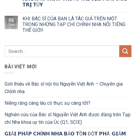
𝗧𝗥𝗜̣ 𝗧Ủ𝗬
KHI BÁC SĨ CỦA BẠN LÀ TÁC GIẢ TRÊN MỘT
06
TRONG NHỮNG TẠP CHÍ CHỈNH NHA NỔI TIẾNG
Th6
THẾ GIỚI!
BÀI VIẾT MỚI
Giới thiệu về Bác sĩ nội trú Nguyễn Việt Anh – Chuyên gia
Chỉnh nha
Niềng răng càng lâu có thực sự càng tốt?
Nghiên cứu của Bác sĩ Nguyễn Việt Anh được đăng trên Tạp
chí Nha khoa uy tín của Úc (Q1, SCIE)
𝗚𝗜Ả𝗜 𝗣𝗛Á𝗣 𝗖𝗛Ỉ𝗡𝗛 𝗡𝗛𝗔 𝗕Ả𝗢 𝗧Ồ𝗡 ĐỘ̣𝗧 𝗣𝗛Á: 𝗚𝗜Ả𝗠