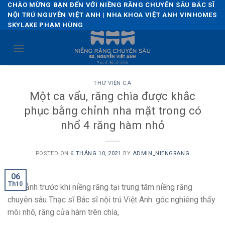
Skip
CHÀO MỪNG BẠN ĐẾN VỚI NIỀNG RĂNG CHUYÊN SÂU BÁC SĨ
NỘI TRÚ NGUYỄN VIỆT ANH | NHA KHOA VIỆT ANH VINHOMES
to
SKYLAKE PHẠM HÙNG
content
THƯ VIỆN CA
Một ca vẩu, răng chìa được khắc
phục bằng chỉnh nha mặt trong có
nhổ 4 răng hàm nhỏ
POSTED ON
6 THÁNG 10, 2021
BY
ADMIN_NIENGRANG
06
Th10
Hình ảnh trước khi niềng răng tại trung tâm niềng răng
chuyên sâu Thạc sĩ Bác sĩ nội trú Việt Anh: góc nghiêng thấy
môi nhô, răng cửa hàm trên chìa,