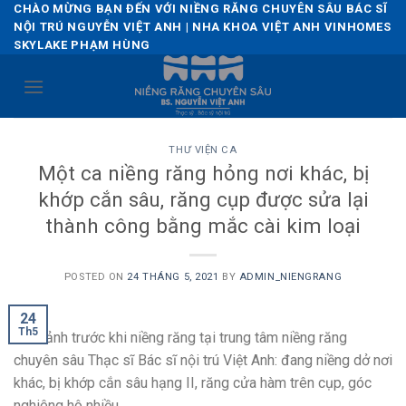
Skip
CHÀO MỪNG BẠN ĐẾN VỚI NIỀNG RĂNG CHUYÊN SÂU BÁC SĨ
NỘI TRÚ NGUYỄN VIỆT ANH | NHA KHOA VIỆT ANH VINHOMES
to
SKYLAKE PHẠM HÙNG
content
THƯ VIỆN CA
Một ca niềng răng hỏng nơi khác, bị
khớp cắn sâu, răng cụp được sửa lại
thành công bằng mắc cài kim loại
POSTED ON
24 THÁNG 5, 2021
BY
ADMIN_NIENGRANG
24
Th5
Hình ảnh trước khi niềng răng tại trung tâm niềng răng
chuyên sâu Thạc sĩ Bác sĩ nội trú Việt Anh: đang niềng dở nơi
khác, bị khớp cắn sâu hạng II, răng cửa hàm trên cụp, góc
nghiêng hô nhiều