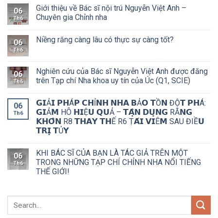
Giới thiệu về Bác sĩ nội trú Nguyễn Việt Anh –
06
Chuyên gia Chỉnh nha
Th6
Niềng răng càng lâu có thực sự càng tốt?
06
Th6
Nghiên cứu của Bác sĩ Nguyễn Việt Anh được đăng
06
trên Tạp chí Nha khoa uy tín của Úc (Q1, SCIE)
Th6
𝗚𝗜Ả𝗜 𝗣𝗛Á𝗣 𝗖𝗛Ỉ𝗡𝗛 𝗡𝗛𝗔 𝗕Ả𝗢 𝗧Ồ𝗡 ĐỘ̣𝗧 𝗣𝗛Á:
06
𝗚𝗜Ả𝗠 HÔ 𝗛𝗜Ệ𝗨 𝗤𝗨Ả – 𝗧𝗔̣̂𝗡 𝗗𝗨̣𝗡𝗚 RĂ𝗡𝗚
Th6
𝗞𝗛𝗢̂𝗡 R8 𝗧𝗛𝗔𝗬 𝗧𝗛Ế R6 Ṭ𝗔́𝗜 𝗩𝗜Ê𝗠 SAU ĐIỀ𝗨
𝗧𝗥𝗜̣ 𝗧Ủ𝗬
KHI BÁC SĨ CỦA BẠN LÀ TÁC GIẢ TRÊN MỘT
06
TRONG NHỮNG TẠP CHÍ CHỈNH NHA NỔI TIẾNG
Th6
THẾ GIỚI!