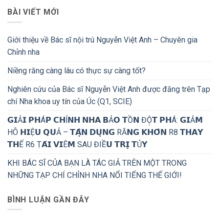
BÀI VIẾT MỚI
Giới thiệu về Bác sĩ nội trú Nguyễn Việt Anh – Chuyên gia
Chỉnh nha
Niềng răng càng lâu có thực sự càng tốt?
Nghiên cứu của Bác sĩ Nguyễn Việt Anh được đăng trên Tạp
chí Nha khoa uy tín của Úc (Q1, SCIE)
𝗚𝗜Ả𝗜 𝗣𝗛Á𝗣 𝗖𝗛Ỉ𝗡𝗛 𝗡𝗛𝗔 𝗕Ả𝗢 𝗧Ồ𝗡 ĐỘ̣𝗧 𝗣𝗛Á: 𝗚𝗜Ả𝗠
HÔ 𝗛𝗜Ệ𝗨 𝗤𝗨Ả – 𝗧𝗔̣̂𝗡 𝗗𝗨̣𝗡𝗚 RĂ𝗡𝗚 𝗞𝗛𝗢̂𝗡 R8 𝗧𝗛𝗔𝗬
𝗧𝗛Ế R6 Ṭ𝗔́𝗜 𝗩𝗜Ê𝗠 SAU ĐIỀ𝗨 𝗧𝗥𝗜̣ 𝗧Ủ𝗬
KHI BÁC SĨ CỦA BẠN LÀ TÁC GIẢ TRÊN MỘT TRONG
NHỮNG TẠP CHÍ CHỈNH NHA NỔI TIẾNG THẾ GIỚI!
BÌNH LUẬN GẦN ĐÂY