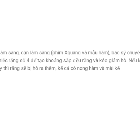
m lâm sàng, cận lâm sàng (phim Xquang và mẫu hàm), bác sỹ chuy
 chiếc răng số 4 để tạo khoảng sắp đều răng và kéo giảm hô. Nếu
 thì răng sẽ bị hô ra thêm, kể cả có nong hàm và mài kẽ.