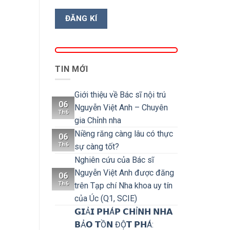
TIN MỚI
Giới thiệu về Bác sĩ nội trú
06
Nguyễn Việt Anh – Chuyên
Th6
gia Chỉnh nha
Niềng răng càng lâu có thực
06
Th6
sự càng tốt?
Nghiên cứu của Bác sĩ
Nguyễn Việt Anh được đăng
06
Th6
trên Tạp chí Nha khoa uy tín
của Úc (Q1, SCIE)
𝗚𝗜Ả𝗜 𝗣𝗛Á𝗣 𝗖𝗛Ỉ𝗡𝗛 𝗡𝗛𝗔
𝗕Ả𝗢 𝗧Ồ𝗡 ĐỘ̣𝗧 𝗣𝗛Á: