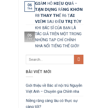
𝗚𝗜Ả𝗠 HÔ 𝗛𝗜Ệ𝗨 𝗤𝗨Ả –
06
Th6
𝗧𝗔̣̂𝗡 𝗗𝗨̣𝗡𝗚 RĂ𝗡𝗚 𝗞𝗛𝗢̂𝗡
R8 𝗧𝗛𝗔𝗬 𝗧𝗛Ế R6 Ṭ𝗔́𝗜
𝗩𝗜Ê𝗠 SAU ĐIỀ𝗨 𝗧𝗥𝗜̣ 𝗧Ủ𝗬
KHI BÁC SĨ CỦA BẠN LÀ
TÁC GIẢ TRÊN MỘT TRONG
06
Th6
NHỮNG TẠP CHÍ CHỈNH
NHA NỔI TIẾNG THẾ GIỚI!
BÀI VIẾT MỚI
Giới thiệu về Bác sĩ nội trú Nguyễn
Việt Anh – Chuyên gia Chỉnh nha
Niềng răng càng lâu có thực sự
càng tốt?