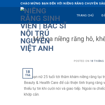
Skip
CHÀO MỪNG BẠN ĐẾN VỚI NIỀNG RĂNG CHUYÊN SÂU 
to
content
TRANG CHỦ
Đ
Một ca niềng răng hô, kh
POSTED ON
18 THÁNG 6
18
Th6
Một bạn nữ 25 tuổi tới thăm khám niềng răng tại t
Beauty & Health Care để cải thiện tình trạng răng
thiếu tự tin khi cười nói và giao tiếp. Ngoài ra c
khớp cắn.