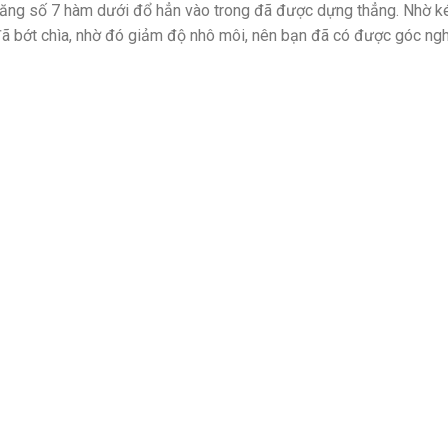
răng số 7 hàm dưới đổ hẳn vào trong đã được dựng thẳng. Nhờ ké
ã bớt chìa, nhờ đó giảm độ nhô môi, nên bạn đã có được góc ng