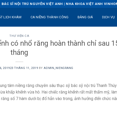
BÁC SĨ NỘI TRÚ NGUYỄN VIỆT ANH | NHA KHOA VIỆT ANH VINH
ẶT LỊCH KHÁM
CA NIỀNG THÀNH CÔNG
BẢNG GIÁ
DỊCH VỤ
THƯ VIỆN CA
ểnh có nhổ răng hoàn thành chỉ sau 1
tháng
, 2019
23 THÁNG 11, 2019
BY
ADMIN_NIENGRANG
rung tâm niềng răng chuyên sâu thạc sỹ bác sỹ nội trú Thanh Thúy
 vừa khấp khểnh vừa hô. Hai chiếc răng khểnh rất mất thẩm mỹ, là
hiếc răng số 7 hàm dưới bị đổ hẳn vào trong, ảnh hưởng đến chức n