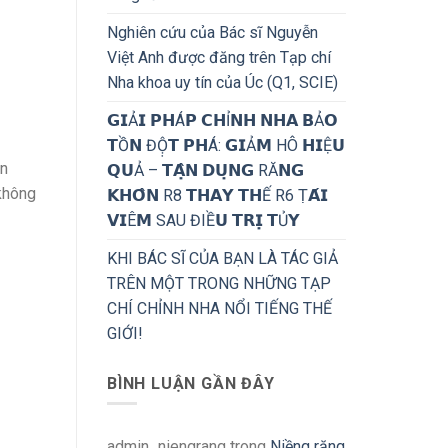
Nghiên cứu của Bác sĩ Nguyễn
Việt Anh được đăng trên Tạp chí
Nha khoa uy tín của Úc (Q1, SCIE)
𝗚𝗜Ả𝗜 𝗣𝗛Á𝗣 𝗖𝗛Ỉ𝗡𝗛 𝗡𝗛𝗔 𝗕Ả𝗢
𝗧Ồ𝗡 ĐỘ̣𝗧 𝗣𝗛Á: 𝗚𝗜Ả𝗠 HÔ 𝗛𝗜Ệ𝗨
ên
𝗤𝗨Ả – 𝗧𝗔̣̂𝗡 𝗗𝗨̣𝗡𝗚 RĂ𝗡𝗚
 không
𝗞𝗛𝗢̂𝗡 R8 𝗧𝗛𝗔𝗬 𝗧𝗛Ế R6 Ṭ𝗔́𝗜
𝗩𝗜Ê𝗠 SAU ĐIỀ𝗨 𝗧𝗥𝗜̣ 𝗧Ủ𝗬
KHI BÁC SĨ CỦA BẠN LÀ TÁC GIẢ
TRÊN MỘT TRONG NHỮNG TẠP
CHÍ CHỈNH NHA NỔI TIẾNG THẾ
GIỚI!
BÌNH LUẬN GẦN ĐÂY
admin_niengrang
trong
Niềng răng