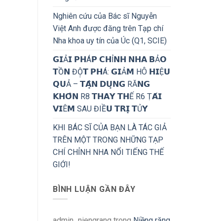
Nghiên cứu của Bác sĩ Nguyễn
Việt Anh được đăng trên Tạp chí
Nha khoa uy tín của Úc (Q1, SCIE)
𝗚𝗜Ả𝗜 𝗣𝗛Á𝗣 𝗖𝗛Ỉ𝗡𝗛 𝗡𝗛𝗔 𝗕Ả𝗢
𝗧Ồ𝗡 ĐỘ̣𝗧 𝗣𝗛Á: 𝗚𝗜Ả𝗠 HÔ 𝗛𝗜Ệ𝗨
𝗤𝗨Ả – 𝗧𝗔̣̂𝗡 𝗗𝗨̣𝗡𝗚 RĂ𝗡𝗚
𝗞𝗛𝗢̂𝗡 R8 𝗧𝗛𝗔𝗬 𝗧𝗛Ế R6 Ṭ𝗔́𝗜
𝗩𝗜Ê𝗠 SAU ĐIỀ𝗨 𝗧𝗥𝗜̣ 𝗧Ủ𝗬
KHI BÁC SĨ CỦA BẠN LÀ TÁC GIẢ
TRÊN MỘT TRONG NHỮNG TẠP
CHÍ CHỈNH NHA NỔI TIẾNG THẾ
GIỚI!
BÌNH LUẬN GẦN ĐÂY
admin_niengrang
trong
Niềng răng