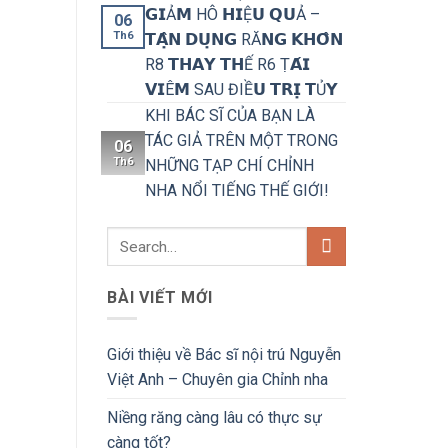
𝗚𝗜Ả𝗠 HÔ 𝗛𝗜Ệ𝗨 𝗤𝗨Ả –
06
Th6
𝗧𝗔̣̂𝗡 𝗗𝗨̣𝗡𝗚 RĂ𝗡𝗚 𝗞𝗛𝗢̂𝗡
R8 𝗧𝗛𝗔𝗬 𝗧𝗛Ế R6 Ṭ𝗔́𝗜
𝗩𝗜Ê𝗠 SAU ĐIỀ𝗨 𝗧𝗥𝗜̣ 𝗧Ủ𝗬
KHI BÁC SĨ CỦA BẠN LÀ
TÁC GIẢ TRÊN MỘT TRONG
06
Th6
NHỮNG TẠP CHÍ CHỈNH
NHA NỔI TIẾNG THẾ GIỚI!
BÀI VIẾT MỚI
Giới thiệu về Bác sĩ nội trú Nguyễn
Việt Anh – Chuyên gia Chỉnh nha
Niềng răng càng lâu có thực sự
càng tốt?