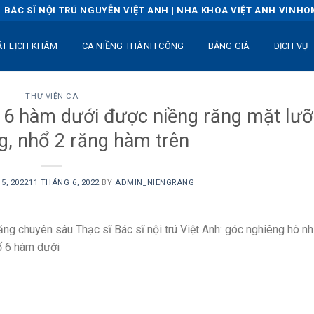
BÁC SĨ NỘI TRÚ NGUYỄN VIỆT ANH | NHA KHOA VIỆT ANH VINH
ẶT LỊCH KHÁM
CA NIỀNG THÀNH CÔNG
BẢNG GIÁ
DỊCH VỤ
THƯ VIỆN CA
 6 hàm dưới được niềng răng mặt lưỡ
g, nhổ 2 răng hàm trên
5, 2022
11 THÁNG 6, 2022
BY
ADMIN_NIENGRANG
răng chuyên sâu Thạc sĩ Bác sĩ nội trú Việt Anh: góc nghiêng hô nh
ố 6 hàm dưới