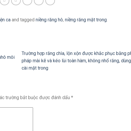
ện ca
and tagged
niềng răng hô
,
niềng răng mặt trong
.
Trường hợp răng chìa, lộn xộn được khắc phục bằng 
 nhô môi
pháp mài kẽ và kéo lùi toàn hàm, không nhổ răng, dùn
cài mặt trong
ác trường bắt buộc được đánh dấu
*