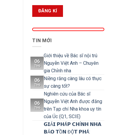
TIN MỚI
Giới thiệu về Bác sĩ nội trú
06
Nguyễn Việt Anh – Chuyên
Th6
gia Chỉnh nha
Niềng răng càng lâu có thực
06
Th6
sự càng tốt?
Nghiên cứu của Bác sĩ
Nguyễn Việt Anh được đăng
06
Th6
trên Tạp chí Nha khoa uy tín
của Úc (Q1, SCIE)
𝗚𝗜Ả𝗜 𝗣𝗛Á𝗣 𝗖𝗛Ỉ𝗡𝗛 𝗡𝗛𝗔
𝗕Ả𝗢 𝗧Ồ𝗡 ĐỘ̣𝗧 𝗣𝗛Á: