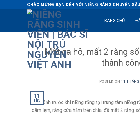
Skip
CHÀO MỪNG BẠN ĐẾN VỚI NIỀNG RĂNG CHUYÊN SÂU 
to
content
TRANG CHỦ
Đ
Một ca hô, mất 2 răng số
thành côn
POSTED ON
11 THÁNG 
11
Th5
Hình ảnh trước khi niềng răng tại trung tâm niềng 
cằm lẹm, răng cửa hàm trên chìa, đã mất 2 răng s