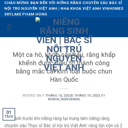
Skip
CHÀO MỪNG BẠN ĐẾN VỚI NIỀNG RĂNG CHUYÊN SÂU BÁC SĨ
NỘI TRÚ NGUYỄN VIỆT ANH | NHA KHOA VIỆT ANH VINHOMES
to
SKYLAKE PHẠM HÙNG
content
THƯ VIỆN CA
Một ca hô, khớp cắn sâu, răng khấp
khểnh được điều trị thành công
bằng mắc cài kim loại buộc chun
Hàn Quốc
POSTED ON
1 THÁNG 10, 2022
6 THÁNG 10, 2022
BY
ADMIN_NIENGRANG
01
Th10
Hình ảnh trước khi niềng răng tại trung tâm niềng răng
chuyên sâu Thạc sĩ Bác sĩ nội trú Việt Anh: răng lộn xộn cả 2