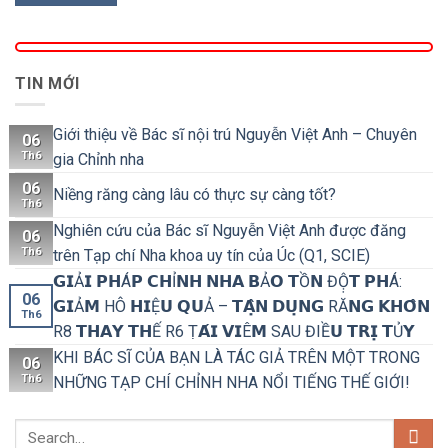
TIN MỚI
Giới thiệu về Bác sĩ nội trú Nguyễn Việt Anh – Chuyên
06
Th6
gia Chỉnh nha
06
Niềng răng càng lâu có thực sự càng tốt?
Th6
Nghiên cứu của Bác sĩ Nguyễn Việt Anh được đăng
06
Th6
trên Tạp chí Nha khoa uy tín của Úc (Q1, SCIE)
𝗚𝗜Ả𝗜 𝗣𝗛Á𝗣 𝗖𝗛Ỉ𝗡𝗛 𝗡𝗛𝗔 𝗕Ả𝗢 𝗧Ồ𝗡 ĐỘ̣𝗧 𝗣𝗛Á:
06
𝗚𝗜Ả𝗠 HÔ 𝗛𝗜Ệ𝗨 𝗤𝗨Ả – 𝗧𝗔̣̂𝗡 𝗗𝗨̣𝗡𝗚 RĂ𝗡𝗚 𝗞𝗛𝗢̂𝗡
Th6
R8 𝗧𝗛𝗔𝗬 𝗧𝗛Ế R6 Ṭ𝗔́𝗜 𝗩𝗜Ê𝗠 SAU ĐIỀ𝗨 𝗧𝗥𝗜̣ 𝗧Ủ𝗬
KHI BÁC SĨ CỦA BẠN LÀ TÁC GIẢ TRÊN MỘT TRONG
06
Th6
NHỮNG TẠP CHÍ CHỈNH NHA NỔI TIẾNG THẾ GIỚI!