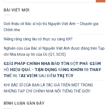
BÀI VIẾT MỚI
Giới thiệu về Bác sĩ nội trú Nguyễn Việt Anh – Chuyên gia
Chỉnh nha
Niềng răng càng lâu có thực sự càng tốt?
Nghiên cứu của Bác sĩ Nguyễn Việt Anh được đăng trên Tạp
chí Nha khoa uy tín của Úc (Q1, SCIE)
𝗚𝗜Ả𝗜 𝗣𝗛Á𝗣 𝗖𝗛Ỉ𝗡𝗛 𝗡𝗛𝗔 𝗕Ả𝗢 𝗧Ồ𝗡 ĐỘ̣𝗧 𝗣𝗛Á: 𝗚𝗜Ả𝗠
HÔ 𝗛𝗜Ệ𝗨 𝗤𝗨Ả – 𝗧𝗔̣̂𝗡 𝗗𝗨̣𝗡𝗚 RĂ𝗡𝗚 𝗞𝗛𝗢̂𝗡 R8 𝗧𝗛𝗔𝗬
𝗧𝗛Ế R6 Ṭ𝗔́𝗜 𝗩𝗜Ê𝗠 SAU ĐIỀ𝗨 𝗧𝗥𝗜̣ 𝗧Ủ𝗬
KHI BÁC SĨ CỦA BẠN LÀ TÁC GIẢ TRÊN MỘT TRONG
NHỮNG TẠP CHÍ CHỈNH NHA NỔI TIẾNG THẾ GIỚI!
BÌNH LUẬN GẦN ĐÂY