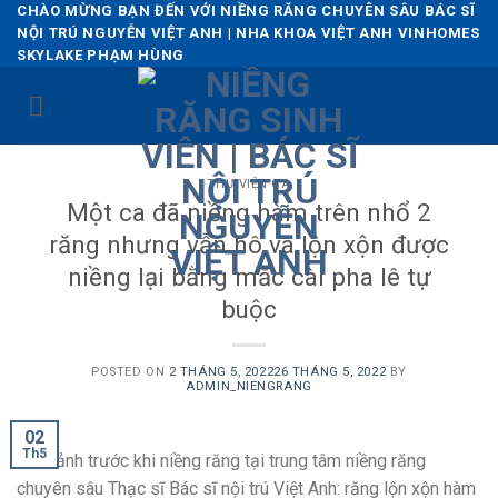
Skip
CHÀO MỪNG BẠN ĐẾN VỚI NIỀNG RĂNG CHUYÊN SÂU BÁC SĨ
NỘI TRÚ NGUYỄN VIỆT ANH | NHA KHOA VIỆT ANH VINHOMES
to
SKYLAKE PHẠM HÙNG
content
THƯ VIỆN CA
Một ca đã niềng hàm trên nhổ 2
răng nhưng vẫn hô và lộn xộn được
niềng lại bằng mắc cài pha lê tự
buộc
POSTED ON
2 THÁNG 5, 2022
26 THÁNG 5, 2022
BY
ADMIN_NIENGRANG
02
Th5
Hình ảnh trước khi niềng răng tại trung tâm niềng răng
chuyên sâu Thạc sĩ Bác sĩ nội trú Việt Anh: răng lộn xộn hàm