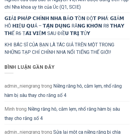
chí Nha khoa uy tín của Úc (Q1, SCIE)
𝗚𝗜Ả𝗜 𝗣𝗛Á𝗣 𝗖𝗛Ỉ𝗡𝗛 𝗡𝗛𝗔 𝗕Ả𝗢 𝗧Ồ𝗡 ĐỘ̣𝗧 𝗣𝗛Á: 𝗚𝗜Ả𝗠
HÔ 𝗛𝗜Ệ𝗨 𝗤𝗨Ả – 𝗧𝗔̣̂𝗡 𝗗𝗨̣𝗡𝗚 RĂ𝗡𝗚 𝗞𝗛𝗢̂𝗡 R8 𝗧𝗛𝗔𝗬
𝗧𝗛Ế R6 Ṭ𝗔́𝗜 𝗩𝗜Ê𝗠 SAU ĐIỀ𝗨 𝗧𝗥𝗜̣ 𝗧Ủ𝗬
KHI BÁC SĨ CỦA BẠN LÀ TÁC GIẢ TRÊN MỘT TRONG
NHỮNG TẠP CHÍ CHỈNH NHA NỔI TIẾNG THẾ GIỚI!
BÌNH LUẬN GẦN ĐÂY
admin_niengrang
trong
Niềng răng hô, cằm lẹm, nhổ răng
hàm bị sâu thay cho răng số 4
Minh
trong
Niềng răng hô, cằm lẹm, nhổ răng hàm bị sâu
thay cho răng số 4
admin_niengrang
trong
Sửa lại một ca niềng răng bị chìa