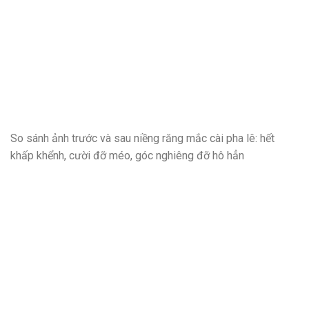
So sánh ảnh trước và sau niềng răng mắc cài pha lê: hết
khấp khểnh, cười đỡ méo, góc nghiêng đỡ hô hẳn