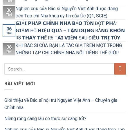
Th6
Nghiên cứu của Bác sĩ Nguyễn Việt Anh được đăng
06
Th6
trên Tạp chí Nha khoa uy tín của Úc (Q1, SCIE)
𝗚𝗜Ả𝗜 𝗣𝗛Á𝗣 𝗖𝗛Ỉ𝗡𝗛 𝗡𝗛𝗔 𝗕Ả𝗢 𝗧Ồ𝗡 ĐỘ̣𝗧 𝗣𝗛Á:
06
𝗚𝗜Ả𝗠 HÔ 𝗛𝗜Ệ𝗨 𝗤𝗨Ả – 𝗧𝗔̣̂𝗡 𝗗𝗨̣𝗡𝗚 RĂ𝗡𝗚 𝗞𝗛𝗢̂𝗡
Th6
R8 𝗧𝗛𝗔𝗬 𝗧𝗛Ế R6 Ṭ𝗔́𝗜 𝗩𝗜Ê𝗠 SAU ĐIỀ𝗨 𝗧𝗥𝗜̣ 𝗧Ủ𝗬
KHI BÁC SĨ CỦA BẠN LÀ TÁC GIẢ TRÊN MỘT TRONG
06
Th6
NHỮNG TẠP CHÍ CHỈNH NHA NỔI TIẾNG THẾ GIỚI!
BÀI VIẾT MỚI
Giới thiệu về Bác sĩ nội trú Nguyễn Việt Anh – Chuyên gia
Chỉnh nha
Niềng răng càng lâu có thực sự càng tốt?
Nghiên cứu của Bác sĩ Nguyễn Việt Anh được đăng trên Tạp