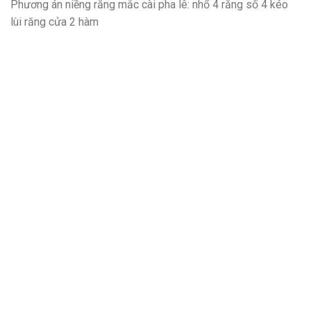
Phương án niềng răng mắc cài pha lê: nhổ 4 răng số 4 kéo
lùi răng cửa 2 hàm