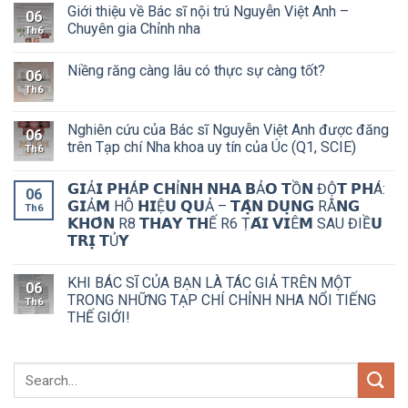
Giới thiệu về Bác sĩ nội trú Nguyễn Việt Anh –
06
Chuyên gia Chỉnh nha
Th6
Niềng răng càng lâu có thực sự càng tốt?
06
Th6
Nghiên cứu của Bác sĩ Nguyễn Việt Anh được đăng
06
trên Tạp chí Nha khoa uy tín của Úc (Q1, SCIE)
Th6
𝗚𝗜Ả𝗜 𝗣𝗛Á𝗣 𝗖𝗛Ỉ𝗡𝗛 𝗡𝗛𝗔 𝗕Ả𝗢 𝗧Ồ𝗡 ĐỘ̣𝗧 𝗣𝗛Á:
06
𝗚𝗜Ả𝗠 HÔ 𝗛𝗜Ệ𝗨 𝗤𝗨Ả – 𝗧𝗔̣̂𝗡 𝗗𝗨̣𝗡𝗚 RĂ𝗡𝗚
Th6
𝗞𝗛𝗢̂𝗡 R8 𝗧𝗛𝗔𝗬 𝗧𝗛Ế R6 Ṭ𝗔́𝗜 𝗩𝗜Ê𝗠 SAU ĐIỀ𝗨
𝗧𝗥𝗜̣ 𝗧Ủ𝗬
KHI BÁC SĨ CỦA BẠN LÀ TÁC GIẢ TRÊN MỘT
06
TRONG NHỮNG TẠP CHÍ CHỈNH NHA NỔI TIẾNG
Th6
THẾ GIỚI!