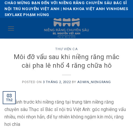
Skip
CHÀO MỪNG BẠN ĐẾN VỚI NIỀNG RĂNG CHUYÊN SÂU BÁC SĨ
NỘI TRÚ NGUYỄN VIỆT ANH | NHA KHOA VIỆT ANH VINHOMES
to
SKYLAKE PHẠM HÙNG
content
THƯ VIỆN CA
Môi đỡ vẩu sau khi niềng răng mắc
cài pha lê nhổ 4 răng chữa hô
POSTED ON
3 THÁNG 2, 2022
BY
ADMIN_NIENGRANG
03
Th2
Hình ảnh trước khi niềng răng tại trung tâm niềng răng
chuyên sâu Thạc sĩ Bác sĩ nội trú Việt Anh: góc nghiêng vẩu
nhiều, môi nhọn hẳn, để tự nhiên không ngậm kín môi, răng
hơi chìa