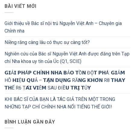
BÀI VIẾT MỚI
Giới thiệu về Bác sĩ nội trú Nguyễn Việt Anh – Chuyên gia
Chỉnh nha
Niềng răng càng lâu có thực sự càng tốt?
Nghiên cứu của Bác sĩ Nguyễn Việt Anh được đăng trên Tạp
chí Nha khoa uy tín của Úc (Q1, SCIE)
𝗚𝗜Ả𝗜 𝗣𝗛Á𝗣 𝗖𝗛Ỉ𝗡𝗛 𝗡𝗛𝗔 𝗕Ả𝗢 𝗧Ồ𝗡 ĐỘ̣𝗧 𝗣𝗛Á: 𝗚𝗜Ả𝗠
HÔ 𝗛𝗜Ệ𝗨 𝗤𝗨Ả – 𝗧𝗔̣̂𝗡 𝗗𝗨̣𝗡𝗚 RĂ𝗡𝗚 𝗞𝗛𝗢̂𝗡 R8 𝗧𝗛𝗔𝗬
𝗧𝗛Ế R6 Ṭ𝗔́𝗜 𝗩𝗜Ê𝗠 SAU ĐIỀ𝗨 𝗧𝗥𝗜̣ 𝗧Ủ𝗬
KHI BÁC SĨ CỦA BẠN LÀ TÁC GIẢ TRÊN MỘT TRONG
NHỮNG TẠP CHÍ CHỈNH NHA NỔI TIẾNG THẾ GIỚI!
BÌNH LUẬN GẦN ĐÂY