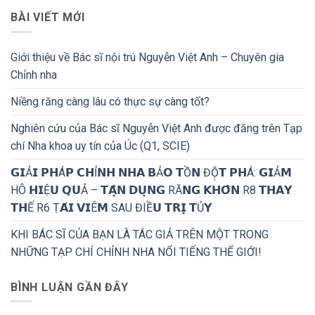
BÀI VIẾT MỚI
Giới thiệu về Bác sĩ nội trú Nguyễn Việt Anh – Chuyên gia
Chỉnh nha
Niềng răng càng lâu có thực sự càng tốt?
Nghiên cứu của Bác sĩ Nguyễn Việt Anh được đăng trên Tạp
chí Nha khoa uy tín của Úc (Q1, SCIE)
𝗚𝗜Ả𝗜 𝗣𝗛Á𝗣 𝗖𝗛Ỉ𝗡𝗛 𝗡𝗛𝗔 𝗕Ả𝗢 𝗧Ồ𝗡 ĐỘ̣𝗧 𝗣𝗛Á: 𝗚𝗜Ả𝗠
HÔ 𝗛𝗜Ệ𝗨 𝗤𝗨Ả – 𝗧𝗔̣̂𝗡 𝗗𝗨̣𝗡𝗚 RĂ𝗡𝗚 𝗞𝗛𝗢̂𝗡 R8 𝗧𝗛𝗔𝗬
𝗧𝗛Ế R6 Ṭ𝗔́𝗜 𝗩𝗜Ê𝗠 SAU ĐIỀ𝗨 𝗧𝗥𝗜̣ 𝗧Ủ𝗬
KHI BÁC SĨ CỦA BẠN LÀ TÁC GIẢ TRÊN MỘT TRONG
NHỮNG TẠP CHÍ CHỈNH NHA NỔI TIẾNG THẾ GIỚI!
BÌNH LUẬN GẦN ĐÂY