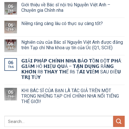
Giới thiệu về Bác sĩ nội trú Nguyễn Việt Anh –
06
Chuyên gia Chỉnh nha
Th6
Niềng răng càng lâu có thực sự càng tốt?
06
Th6
Nghiên cứu của Bác sĩ Nguyễn Việt Anh được đăng
06
trên Tạp chí Nha khoa uy tín của Úc (Q1, SCIE)
Th6
𝗚𝗜Ả𝗜 𝗣𝗛Á𝗣 𝗖𝗛Ỉ𝗡𝗛 𝗡𝗛𝗔 𝗕Ả𝗢 𝗧Ồ𝗡 ĐỘ̣𝗧 𝗣𝗛Á:
06
𝗚𝗜Ả𝗠 HÔ 𝗛𝗜Ệ𝗨 𝗤𝗨Ả – 𝗧𝗔̣̂𝗡 𝗗𝗨̣𝗡𝗚 RĂ𝗡𝗚
Th6
𝗞𝗛𝗢̂𝗡 R8 𝗧𝗛𝗔𝗬 𝗧𝗛Ế R6 Ṭ𝗔́𝗜 𝗩𝗜Ê𝗠 SAU ĐIỀ𝗨
𝗧𝗥𝗜̣ 𝗧Ủ𝗬
KHI BÁC SĨ CỦA BẠN LÀ TÁC GIẢ TRÊN MỘT
06
TRONG NHỮNG TẠP CHÍ CHỈNH NHA NỔI TIẾNG
Th6
THẾ GIỚI!