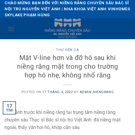
Skip
CHÀO MỪNG BẠN ĐẾN VỚI NIỀNG RĂNG CHUYÊN SÂU BÁC SĨ
NỘI TRÚ NGUYỄN VIỆT ANH | NHA KHOA VIỆT ANH VINHOMES
to
SKYLAKE PHẠM HÙNG
content
THƯ VIỆN CA
Mặt V-line hơn và đỡ hô sau khi
niềng răng mặt trong cho trường
hợp hô nhẹ, không nhổ răng
POSTED ON
17 THÁNG 4, 2022
BY
ADMIN_NIENGRANG
17
Th4
Hình ảnh trước khi niềng răng tại trung tâm niềng răng
chuyên sâu Thạc sĩ Bác sĩ nội trú Việt Anh: đã niềng mặt
ngoài, thấy vẫn hơi hô, khớp cắn sâu