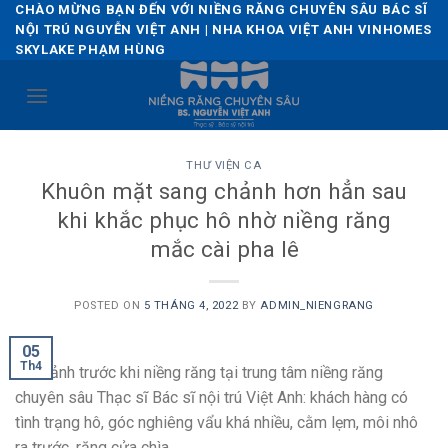
Skip
CHÀO MỪNG BẠN ĐẾN VỚI NIỀNG RĂNG CHUYÊN SÂU BÁC SĨ
NỘI TRÚ NGUYỄN VIỆT ANH | NHA KHOA VIỆT ANH VINHOMES
to
SKYLAKE PHẠM HÙNG
content
THƯ VIỆN CA
Khuôn mặt sang chảnh hơn hẳn sau
khi khắc phục hô nhờ niềng răng
mắc cài pha lê
POSTED ON
5 THÁNG 4, 2022
BY
ADMIN_NIENGRANG
05
Th4
Hình ảnh trước khi niềng răng tại trung tâm niềng răng
chuyên sâu Thạc sĩ Bác sĩ nội trú Việt Anh: khách hàng có
tình trạng hô, góc nghiêng vẩu khá nhiều, cằm lẹm, môi nhô
ra trước, răng cửa chìa