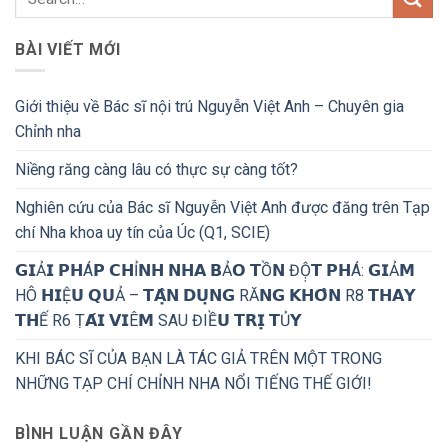
BÀI VIẾT MỚI
Giới thiệu về Bác sĩ nội trú Nguyễn Việt Anh – Chuyên gia
Chỉnh nha
Niềng răng càng lâu có thực sự càng tốt?
Nghiên cứu của Bác sĩ Nguyễn Việt Anh được đăng trên Tạp
chí Nha khoa uy tín của Úc (Q1, SCIE)
𝗚𝗜Ả𝗜 𝗣𝗛Á𝗣 𝗖𝗛Ỉ𝗡𝗛 𝗡𝗛𝗔 𝗕Ả𝗢 𝗧Ồ𝗡 ĐỘ̣𝗧 𝗣𝗛Á: 𝗚𝗜Ả𝗠
HÔ 𝗛𝗜Ệ𝗨 𝗤𝗨Ả – 𝗧𝗔̣̂𝗡 𝗗𝗨̣𝗡𝗚 RĂ𝗡𝗚 𝗞𝗛𝗢̂𝗡 R8 𝗧𝗛𝗔𝗬
𝗧𝗛Ế R6 Ṭ𝗔́𝗜 𝗩𝗜Ê𝗠 SAU ĐIỀ𝗨 𝗧𝗥𝗜̣ 𝗧Ủ𝗬
KHI BÁC SĨ CỦA BẠN LÀ TÁC GIẢ TRÊN MỘT TRONG
NHỮNG TẠP CHÍ CHỈNH NHA NỔI TIẾNG THẾ GIỚI!
BÌNH LUẬN GẦN ĐÂY