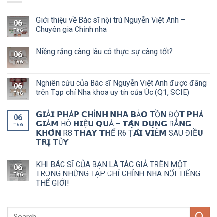
Giới thiệu về Bác sĩ nội trú Nguyễn Việt Anh –
06
Chuyên gia Chỉnh nha
Th6
Niềng răng càng lâu có thực sự càng tốt?
06
Th6
Nghiên cứu của Bác sĩ Nguyễn Việt Anh được đăng
06
trên Tạp chí Nha khoa uy tín của Úc (Q1, SCIE)
Th6
𝗚𝗜Ả𝗜 𝗣𝗛Á𝗣 𝗖𝗛Ỉ𝗡𝗛 𝗡𝗛𝗔 𝗕Ả𝗢 𝗧Ồ𝗡 ĐỘ̣𝗧 𝗣𝗛Á:
06
𝗚𝗜Ả𝗠 HÔ 𝗛𝗜Ệ𝗨 𝗤𝗨Ả – 𝗧𝗔̣̂𝗡 𝗗𝗨̣𝗡𝗚 RĂ𝗡𝗚
Th6
𝗞𝗛𝗢̂𝗡 R8 𝗧𝗛𝗔𝗬 𝗧𝗛Ế R6 Ṭ𝗔́𝗜 𝗩𝗜Ê𝗠 SAU ĐIỀ𝗨
𝗧𝗥𝗜̣ 𝗧Ủ𝗬
KHI BÁC SĨ CỦA BẠN LÀ TÁC GIẢ TRÊN MỘT
06
TRONG NHỮNG TẠP CHÍ CHỈNH NHA NỔI TIẾNG
Th6
THẾ GIỚI!