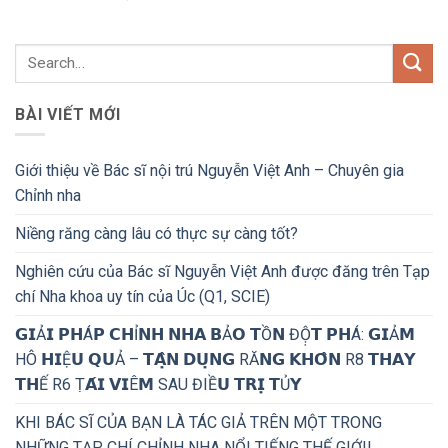
BÀI VIẾT MỚI
Giới thiệu về Bác sĩ nội trú Nguyễn Việt Anh – Chuyên gia
Chỉnh nha
Niềng răng càng lâu có thực sự càng tốt?
Nghiên cứu của Bác sĩ Nguyễn Việt Anh được đăng trên Tạp
chí Nha khoa uy tín của Úc (Q1, SCIE)
𝗚𝗜Ả𝗜 𝗣𝗛Á𝗣 𝗖𝗛Ỉ𝗡𝗛 𝗡𝗛𝗔 𝗕Ả𝗢 𝗧Ồ𝗡 ĐỘ̣𝗧 𝗣𝗛Á: 𝗚𝗜Ả𝗠
HÔ 𝗛𝗜Ệ𝗨 𝗤𝗨Ả – 𝗧𝗔̣̂𝗡 𝗗𝗨̣𝗡𝗚 RĂ𝗡𝗚 𝗞𝗛𝗢̂𝗡 R8 𝗧𝗛𝗔𝗬
𝗧𝗛Ế R6 Ṭ𝗔́𝗜 𝗩𝗜Ê𝗠 SAU ĐIỀ𝗨 𝗧𝗥𝗜̣ 𝗧Ủ𝗬
KHI BÁC SĨ CỦA BẠN LÀ TÁC GIẢ TRÊN MỘT TRONG
NHỮNG TẠP CHÍ CHỈNH NHA NỔI TIẾNG THẾ GIỚI!