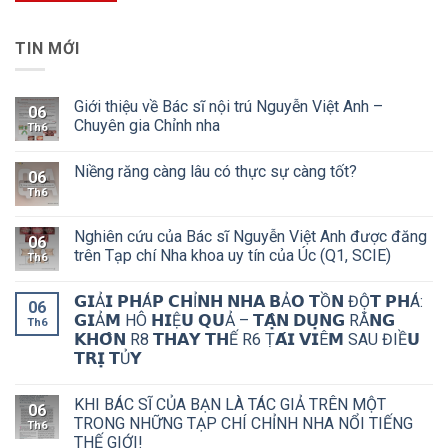
TIN MỚI
Giới thiệu về Bác sĩ nội trú Nguyễn Việt Anh –
06
Chuyên gia Chỉnh nha
Th6
Niềng răng càng lâu có thực sự càng tốt?
06
Th6
Nghiên cứu của Bác sĩ Nguyễn Việt Anh được đăng
06
trên Tạp chí Nha khoa uy tín của Úc (Q1, SCIE)
Th6
𝗚𝗜Ả𝗜 𝗣𝗛Á𝗣 𝗖𝗛Ỉ𝗡𝗛 𝗡𝗛𝗔 𝗕Ả𝗢 𝗧Ồ𝗡 ĐỘ̣𝗧 𝗣𝗛Á:
06
𝗚𝗜Ả𝗠 HÔ 𝗛𝗜Ệ𝗨 𝗤𝗨Ả – 𝗧𝗔̣̂𝗡 𝗗𝗨̣𝗡𝗚 RĂ𝗡𝗚
Th6
𝗞𝗛𝗢̂𝗡 R8 𝗧𝗛𝗔𝗬 𝗧𝗛Ế R6 Ṭ𝗔́𝗜 𝗩𝗜Ê𝗠 SAU ĐIỀ𝗨
𝗧𝗥𝗜̣ 𝗧Ủ𝗬
KHI BÁC SĨ CỦA BẠN LÀ TÁC GIẢ TRÊN MỘT
06
TRONG NHỮNG TẠP CHÍ CHỈNH NHA NỔI TIẾNG
Th6
THẾ GIỚI!