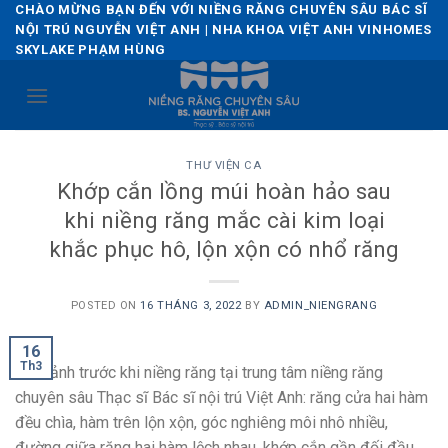
Skip
CHÀO MỪNG BẠN ĐẾN VỚI NIỀNG RĂNG CHUYÊN SÂU BÁC SĨ
NỘI TRÚ NGUYỄN VIỆT ANH | NHA KHOA VIỆT ANH VINHOMES
to
SKYLAKE PHẠM HÙNG
content
THƯ VIỆN CA
Khớp cắn lồng múi hoàn hảo sau
khi niềng răng mắc cài kim loại
khắc phục hô, lộn xộn có nhổ răng
POSTED ON
16 THÁNG 3, 2022
BY
ADMIN_NIENGRANG
16
Th3
Hình ảnh trước khi niềng răng tại trung tâm niềng răng
chuyên sâu Thạc sĩ Bác sĩ nội trú Việt Anh: răng cửa hai hàm
đều chìa, hàm trên lộn xộn, góc nghiêng môi nhô nhiều,
đường giữa răng hai hàm lệch nhau, khớp cắn gần đối đầu