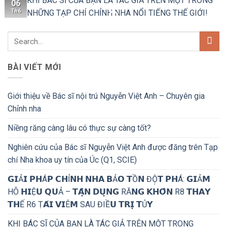
KHI BÁC SĨ CỦA BẠN LÀ TÁC GIẢ TRÊN MỘT TRONG
06
Th6
NHỮNG TẠP CHÍ CHỈNH NHA NỔI TIẾNG THẾ GIỚI!
BÀI VIẾT MỚI
Giới thiệu về Bác sĩ nội trú Nguyễn Việt Anh – Chuyên gia
Chỉnh nha
Niềng răng càng lâu có thực sự càng tốt?
Nghiên cứu của Bác sĩ Nguyễn Việt Anh được đăng trên Tạp
chí Nha khoa uy tín của Úc (Q1, SCIE)
𝗚𝗜Ả𝗜 𝗣𝗛Á𝗣 𝗖𝗛Ỉ𝗡𝗛 𝗡𝗛𝗔 𝗕Ả𝗢 𝗧Ồ𝗡 ĐỘ̣𝗧 𝗣𝗛Á: 𝗚𝗜Ả𝗠
HÔ 𝗛𝗜Ệ𝗨 𝗤𝗨Ả – 𝗧𝗔̣̂𝗡 𝗗𝗨̣𝗡𝗚 RĂ𝗡𝗚 𝗞𝗛𝗢̂𝗡 R8 𝗧𝗛𝗔𝗬
𝗧𝗛Ế R6 Ṭ𝗔́𝗜 𝗩𝗜Ê𝗠 SAU ĐIỀ𝗨 𝗧𝗥𝗜̣ 𝗧Ủ𝗬
KHI BÁC SĨ CỦA BẠN LÀ TÁC GIẢ TRÊN MỘT TRONG