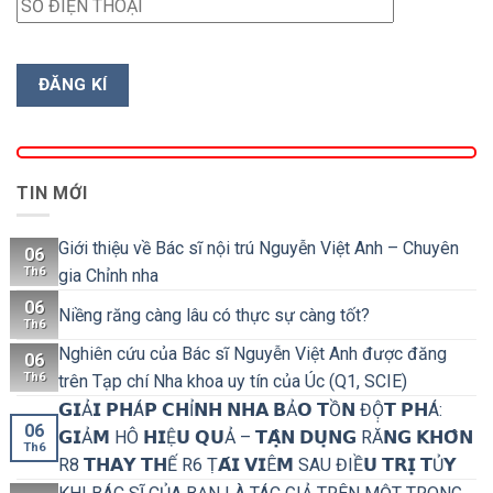
TIN MỚI
Giới thiệu về Bác sĩ nội trú Nguyễn Việt Anh – Chuyên
06
Th6
gia Chỉnh nha
06
Niềng răng càng lâu có thực sự càng tốt?
Th6
Nghiên cứu của Bác sĩ Nguyễn Việt Anh được đăng
06
Th6
trên Tạp chí Nha khoa uy tín của Úc (Q1, SCIE)
𝗚𝗜Ả𝗜 𝗣𝗛Á𝗣 𝗖𝗛Ỉ𝗡𝗛 𝗡𝗛𝗔 𝗕Ả𝗢 𝗧Ồ𝗡 ĐỘ̣𝗧 𝗣𝗛Á:
06
𝗚𝗜Ả𝗠 HÔ 𝗛𝗜Ệ𝗨 𝗤𝗨Ả – 𝗧𝗔̣̂𝗡 𝗗𝗨̣𝗡𝗚 RĂ𝗡𝗚 𝗞𝗛𝗢̂𝗡
Th6
R8 𝗧𝗛𝗔𝗬 𝗧𝗛Ế R6 Ṭ𝗔́𝗜 𝗩𝗜Ê𝗠 SAU ĐIỀ𝗨 𝗧𝗥𝗜̣ 𝗧Ủ𝗬