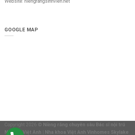
Website: niengrangsinhvien.net
GOOGLE MAP
Copyright 2026 ©
Niềng răng chuyên sâu Bác sĩ nội trú
Nguyễn Việt Anh | Nha khoa Việt Anh Vinhomes Skylake