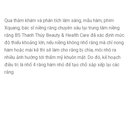
Qua thăm khám và phân tích lâm sàng, mẫu hàm, phim
Xquang, bác sĩ niềng răng chuyên sâu tại trung tâm niềng
răng BS Thanh Thúy Beauty & Health Care đã xác định mức
độ thiếu khoảng lớn, nếu niềng không nhổ răng mà chỉ nong
hàm hoặc mài kẽ thì sẽ làm cho răng bị chìa, môi nhô ra
nhiều ảnh hưởng tới thẩm mỹ khuôn mặt. Do đó, kế hoạch
điều trị là nhổ 4 răng hàm nhỏ để tạo chỗ sắp xếp lại các
răng.