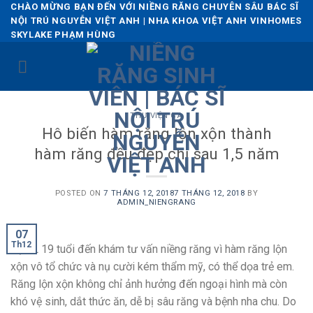
Skip
CHÀO MỪNG BẠN ĐẾN VỚI NIỀNG RĂNG CHUYÊN SÂU BÁC SĨ
NỘI TRÚ NGUYỄN VIỆT ANH | NHA KHOA VIỆT ANH VINHOMES
to
SKYLAKE PHẠM HÙNG
content
THƯ VIỆN CA
Hô biến hàm răng lộn xộn thành
hàm răng đều đẹp chỉ sau 1,5 năm
POSTED ON
7 THÁNG 12, 2018
7 THÁNG 12, 2018
BY
ADMIN_NIENGRANG
07
Th12
Bạn L 19 tuổi đến khám tư vấn niềng răng vì hàm răng lộn
xộn vô tổ chức và nụ cười kém thẩm mỹ, có thể dọa trẻ em.
Răng lộn xộn không chỉ ảnh hưởng đến ngoại hình mà còn
khó vệ sinh, dắt thức ăn, dễ bị sâu răng và bệnh nha chu. Do