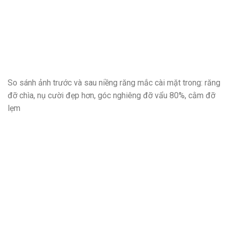
So sánh ảnh trước và sau niềng răng mắc cài mặt trong: răng
đỡ chìa, nụ cười đẹp hơn, góc nghiêng đỡ vẩu 80%, cằm đỡ
lẹm