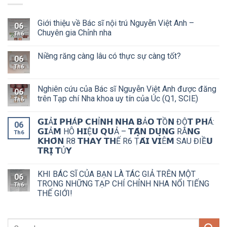
Giới thiệu về Bác sĩ nội trú Nguyễn Việt Anh –
06
Chuyên gia Chỉnh nha
Th6
Niềng răng càng lâu có thực sự càng tốt?
06
Th6
Nghiên cứu của Bác sĩ Nguyễn Việt Anh được đăng
06
trên Tạp chí Nha khoa uy tín của Úc (Q1, SCIE)
Th6
𝗚𝗜Ả𝗜 𝗣𝗛Á𝗣 𝗖𝗛Ỉ𝗡𝗛 𝗡𝗛𝗔 𝗕Ả𝗢 𝗧Ồ𝗡 ĐỘ̣𝗧 𝗣𝗛Á:
06
𝗚𝗜Ả𝗠 HÔ 𝗛𝗜Ệ𝗨 𝗤𝗨Ả – 𝗧𝗔̣̂𝗡 𝗗𝗨̣𝗡𝗚 RĂ𝗡𝗚
Th6
𝗞𝗛𝗢̂𝗡 R8 𝗧𝗛𝗔𝗬 𝗧𝗛Ế R6 Ṭ𝗔́𝗜 𝗩𝗜Ê𝗠 SAU ĐIỀ𝗨
𝗧𝗥𝗜̣ 𝗧Ủ𝗬
KHI BÁC SĨ CỦA BẠN LÀ TÁC GIẢ TRÊN MỘT
06
TRONG NHỮNG TẠP CHÍ CHỈNH NHA NỔI TIẾNG
Th6
THẾ GIỚI!