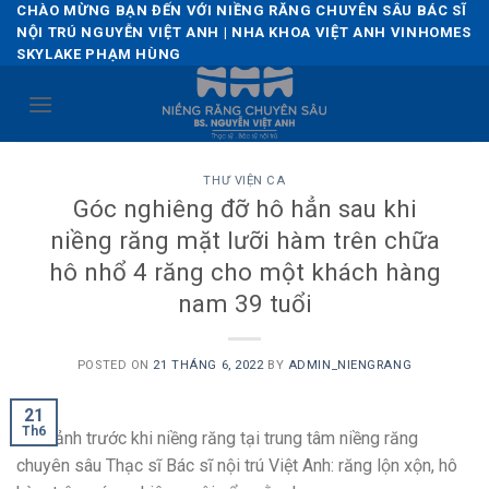
Skip
CHÀO MỪNG BẠN ĐẾN VỚI NIỀNG RĂNG CHUYÊN SÂU BÁC SĨ
NỘI TRÚ NGUYỄN VIỆT ANH | NHA KHOA VIỆT ANH VINHOMES
to
SKYLAKE PHẠM HÙNG
content
THƯ VIỆN CA
Góc nghiêng đỡ hô hẳn sau khi
niềng răng mặt lưỡi hàm trên chữa
hô nhổ 4 răng cho một khách hàng
nam 39 tuổi
POSTED ON
21 THÁNG 6, 2022
BY
ADMIN_NIENGRANG
21
Th6
Hình ảnh trước khi niềng răng tại trung tâm niềng răng
chuyên sâu Thạc sĩ Bác sĩ nội trú Việt Anh: răng lộn xộn, hô