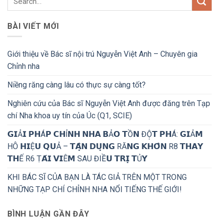
BÀI VIẾT MỚI
Giới thiệu về Bác sĩ nội trú Nguyễn Việt Anh – Chuyên gia
Chỉnh nha
Niềng răng càng lâu có thực sự càng tốt?
Nghiên cứu của Bác sĩ Nguyễn Việt Anh được đăng trên Tạp
chí Nha khoa uy tín của Úc (Q1, SCIE)
𝗚𝗜Ả𝗜 𝗣𝗛Á𝗣 𝗖𝗛Ỉ𝗡𝗛 𝗡𝗛𝗔 𝗕Ả𝗢 𝗧Ồ𝗡 ĐỘ̣𝗧 𝗣𝗛Á: 𝗚𝗜Ả𝗠
HÔ 𝗛𝗜Ệ𝗨 𝗤𝗨Ả – 𝗧𝗔̣̂𝗡 𝗗𝗨̣𝗡𝗚 RĂ𝗡𝗚 𝗞𝗛𝗢̂𝗡 R8 𝗧𝗛𝗔𝗬
𝗧𝗛Ế R6 Ṭ𝗔́𝗜 𝗩𝗜Ê𝗠 SAU ĐIỀ𝗨 𝗧𝗥𝗜̣ 𝗧Ủ𝗬
KHI BÁC SĨ CỦA BẠN LÀ TÁC GIẢ TRÊN MỘT TRONG
NHỮNG TẠP CHÍ CHỈNH NHA NỔI TIẾNG THẾ GIỚI!
BÌNH LUẬN GẦN ĐÂY