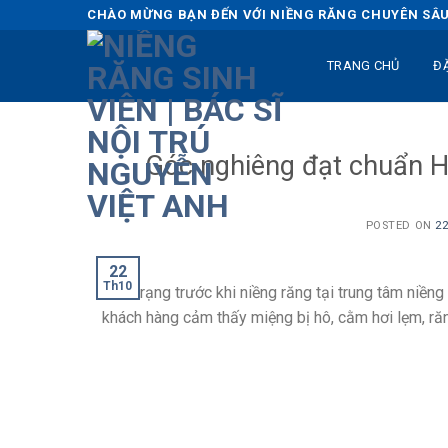
Skip
CHÀO MỪNG BẠN ĐẾN VỚI NIỀNG RĂNG CHUYÊN SÂU 
to
content
TRANG CHỦ
Đ
Góc nghiêng đạt chuẩn H
POSTED ON
22
22
Th10
Tình trạng trước khi niềng răng tại trung tâm niền
khách hàng cảm thấy miệng bị hô, cằm hơi lẹm, ră