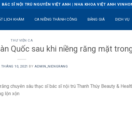
BÁC SĨ NỘI TRÚ NGUYỄN VIỆT ANH | NHA KHOA VIỆT ANH VINH
ẶT LỊCH KHÁM
CA NIỀNG THÀNH CÔNG
BẢNG GIÁ
DỊCH VỤ
THƯ VIỆN CA
àn Quốc sau khi niềng răng mặt tron
 THÁNG 10, 2021
BY
ADMIN_NIENGRANG
g răng chuyên sâu thạc sĩ bác sĩ nội trú Thanh Thúy Beauty & Healt
ng lộn xộn