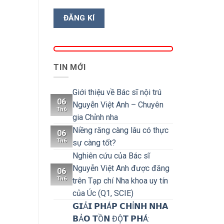
TIN MỚI
Giới thiệu về Bác sĩ nội trú
06
Nguyễn Việt Anh – Chuyên
Th6
gia Chỉnh nha
Niềng răng càng lâu có thực
06
Th6
sự càng tốt?
Nghiên cứu của Bác sĩ
Nguyễn Việt Anh được đăng
06
Th6
trên Tạp chí Nha khoa uy tín
của Úc (Q1, SCIE)
𝗚𝗜Ả𝗜 𝗣𝗛Á𝗣 𝗖𝗛Ỉ𝗡𝗛 𝗡𝗛𝗔
𝗕Ả𝗢 𝗧Ồ𝗡 ĐỘ̣𝗧 𝗣𝗛Á: