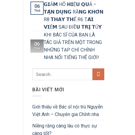
𝗚𝗜Ả𝗠 HÔ 𝗛𝗜Ệ𝗨 𝗤𝗨Ả –
06
Th6
𝗧𝗔̣̂𝗡 𝗗𝗨̣𝗡𝗚 RĂ𝗡𝗚 𝗞𝗛𝗢̂𝗡
R8 𝗧𝗛𝗔𝗬 𝗧𝗛Ế R6 Ṭ𝗔́𝗜
𝗩𝗜Ê𝗠 SAU ĐIỀ𝗨 𝗧𝗥𝗜̣ 𝗧Ủ𝗬
KHI BÁC SĨ CỦA BẠN LÀ
TÁC GIẢ TRÊN MỘT TRONG
06
Th6
NHỮNG TẠP CHÍ CHỈNH
NHA NỔI TIẾNG THẾ GIỚI!
BÀI VIẾT MỚI
Giới thiệu về Bác sĩ nội trú Nguyễn
Việt Anh – Chuyên gia Chỉnh nha
Niềng răng càng lâu có thực sự
càng tốt?