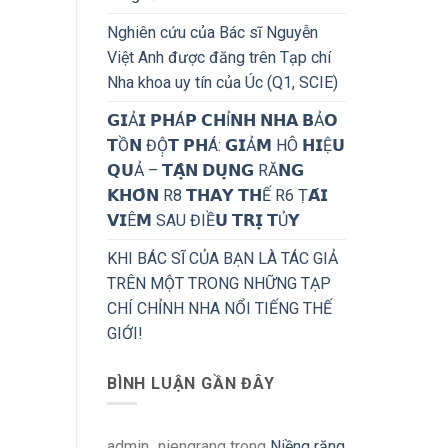
Nghiên cứu của Bác sĩ Nguyễn
Việt Anh được đăng trên Tạp chí
Nha khoa uy tín của Úc (Q1, SCIE)
𝗚𝗜Ả𝗜 𝗣𝗛Á𝗣 𝗖𝗛Ỉ𝗡𝗛 𝗡𝗛𝗔 𝗕Ả𝗢
𝗧Ồ𝗡 ĐỘ̣𝗧 𝗣𝗛Á: 𝗚𝗜Ả𝗠 HÔ 𝗛𝗜Ệ𝗨
𝗤𝗨Ả – 𝗧𝗔̣̂𝗡 𝗗𝗨̣𝗡𝗚 RĂ𝗡𝗚
𝗞𝗛𝗢̂𝗡 R8 𝗧𝗛𝗔𝗬 𝗧𝗛Ế R6 Ṭ𝗔́𝗜
𝗩𝗜Ê𝗠 SAU ĐIỀ𝗨 𝗧𝗥𝗜̣ 𝗧Ủ𝗬
KHI BÁC SĨ CỦA BẠN LÀ TÁC GIẢ
TRÊN MỘT TRONG NHỮNG TẠP
CHÍ CHỈNH NHA NỔI TIẾNG THẾ
GIỚI!
BÌNH LUẬN GẦN ĐÂY
admin_niengrang
trong
Niềng răng