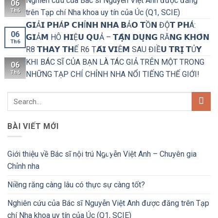
Nghiên cứu của Bác sĩ Nguyễn Việt Anh được đăng
06
Th6
trên Tạp chí Nha khoa uy tín của Úc (Q1, SCIE)
𝗚𝗜Ả𝗜 𝗣𝗛Á𝗣 𝗖𝗛Ỉ𝗡𝗛 𝗡𝗛𝗔 𝗕Ả𝗢 𝗧Ồ𝗡 ĐỘ̣𝗧 𝗣𝗛Á:
06
𝗚𝗜Ả𝗠 HÔ 𝗛𝗜Ệ𝗨 𝗤𝗨Ả – 𝗧𝗔̣̂𝗡 𝗗𝗨̣𝗡𝗚 RĂ𝗡𝗚 𝗞𝗛𝗢̂𝗡
Th6
R8 𝗧𝗛𝗔𝗬 𝗧𝗛Ế R6 Ṭ𝗔́𝗜 𝗩𝗜Ê𝗠 SAU ĐIỀ𝗨 𝗧𝗥𝗜̣ 𝗧Ủ𝗬
KHI BÁC SĨ CỦA BẠN LÀ TÁC GIẢ TRÊN MỘT TRONG
06
Th6
NHỮNG TẠP CHÍ CHỈNH NHA NỔI TIẾNG THẾ GIỚI!
BÀI VIẾT MỚI
Giới thiệu về Bác sĩ nội trú Nguyễn Việt Anh – Chuyên gia
Chỉnh nha
Niềng răng càng lâu có thực sự càng tốt?
Nghiên cứu của Bác sĩ Nguyễn Việt Anh được đăng trên Tạp
chí Nha khoa uy tín của Úc (Q1, SCIE)