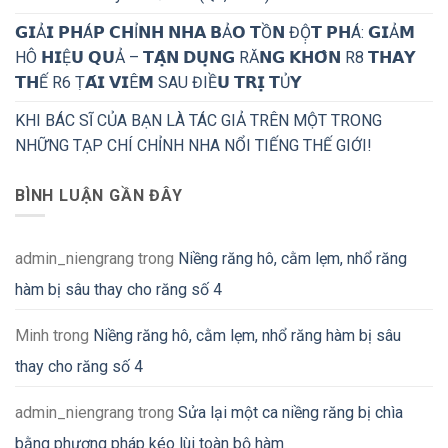
𝗚𝗜Ả𝗜 𝗣𝗛Á𝗣 𝗖𝗛Ỉ𝗡𝗛 𝗡𝗛𝗔 𝗕Ả𝗢 𝗧Ồ𝗡 ĐỘ̣𝗧 𝗣𝗛Á: 𝗚𝗜Ả𝗠
HÔ 𝗛𝗜Ệ𝗨 𝗤𝗨Ả – 𝗧𝗔̣̂𝗡 𝗗𝗨̣𝗡𝗚 RĂ𝗡𝗚 𝗞𝗛𝗢̂𝗡 R8 𝗧𝗛𝗔𝗬
𝗧𝗛Ế R6 Ṭ𝗔́𝗜 𝗩𝗜Ê𝗠 SAU ĐIỀ𝗨 𝗧𝗥𝗜̣ 𝗧Ủ𝗬
KHI BÁC SĨ CỦA BẠN LÀ TÁC GIẢ TRÊN MỘT TRONG
NHỮNG TẠP CHÍ CHỈNH NHA NỔI TIẾNG THẾ GIỚI!
BÌNH LUẬN GẦN ĐÂY
admin_niengrang
trong
Niềng răng hô, cằm lẹm, nhổ răng
hàm bị sâu thay cho răng số 4
Minh
trong
Niềng răng hô, cằm lẹm, nhổ răng hàm bị sâu
thay cho răng số 4
admin_niengrang
trong
Sửa lại một ca niềng răng bị chìa
bằng phương pháp kéo lùi toàn bộ hàm