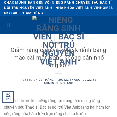
Skip
CHÀO MỪNG BẠN ĐẾN VỚI NIỀNG RĂNG CHUYÊN SÂU BÁC SĨ
NỘI TRÚ NGUYỄN VIỆT ANH | NHA KHOA VIỆT ANH VINHOMES
to
SKYLAKE PHẠM HÙNG
content
THƯ VIỆN CA
Giảm răng chìa và khấp khểnh bằng
mắc cài mặt trong không cần nhổ
răng số 4
POSTED ON
22 THÁNG 1, 2021
22 THÁNG 1, 2022
BY
ADMIN_NIENGRANG
22
Th1
Hình ảnh trước khi niềng răng tại trung tâm niềng răng
chuyên sâu Thạc sĩ Bác sĩ nội trú Việt Anh: răng hai hàm lộn
xộn, răng cửa hàm trên trục răng chìa ra trước