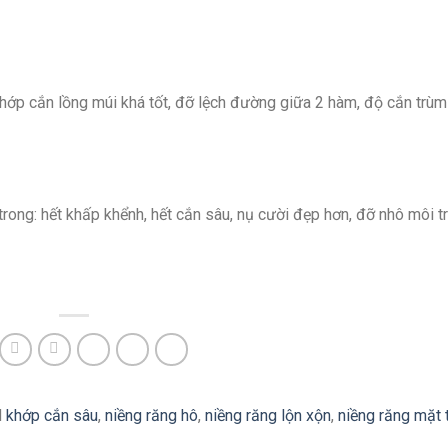
hớp cắn lồng múi khá tốt, đỡ lệch đường giữa 2 hàm, độ cắn trùm
rong: hết khấp khểnh, hết cắn sâu, nụ cười đẹp hơn, đỡ nhô môi tr
d
khớp cắn sâu
,
niềng răng hô
,
niềng răng lộn xộn
,
niềng răng mặt 