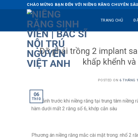
Skip
CHÀO MỪNG BẠN ĐẾN VỚI NIỀNG RĂNG CHUYÊN SÂU 
to
content
TRANG CHỦ
Đ
Đỡ phải trồng 2 implant sa
khấp khểnh và
POSTED ON
6 THÁNG 1
06
Th10
Hình ảnh trước khi niềng răng tại trung tâm niềng r
hàm dưới mất 2 răng số 6, khớp cắn sâu
Phương án niềng răng mắc cài mặt trong: nhổ 2 ră