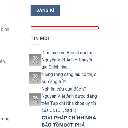
 bình
TIN MỚI
Giới thiệu về Bác sĩ nội trú
06
Nguyễn Việt Anh – Chuyên
ên,
Th6
gia Chỉnh nha
Niềng răng càng lâu có thực
06
Th6
sự càng tốt?
Nghiên cứu của Bác sĩ
Nguyễn Việt Anh được đăng
06
Th6
trên Tạp chí Nha khoa uy tín
của Úc (Q1, SCIE)
𝗚𝗜Ả𝗜 𝗣𝗛Á𝗣 𝗖𝗛Ỉ𝗡𝗛 𝗡𝗛𝗔
trong
.
𝗕Ả𝗢 𝗧Ồ𝗡 ĐỘ̣𝗧 𝗣𝗛Á: