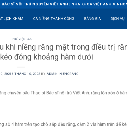
BÁC SĨ NỘI TRÚ NGUYỄN VIỆT ANH | NHA KHOA VIỆT ANH VINH
ẶT LỊCH KHÁM
CA NIỀNG THÀNH CÔNG
BẢNG GIÁ
DỊCH VỤ
THƯ VIỆN CA
u khi niềng răng mặt trong điều trị ră
 kéo đóng khoảng hàm dưới
0, 2021
6 THÁNG 10, 2022
BY
ADMIN_NIENGRANG
ăng chuyên sâu Thạc sĩ Bác sĩ nội trú Việt Anh: răng lộn xộn ở hàm
ng số 4 hàm trên tạo chỗ sắp đều răng, cắm 2 vis hàm trên để kéo