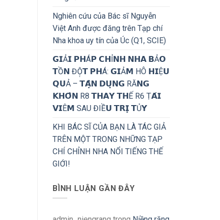
Nghiên cứu của Bác sĩ Nguyễn
Việt Anh được đăng trên Tạp chí
Nha khoa uy tín của Úc (Q1, SCIE)
𝗚𝗜Ả𝗜 𝗣𝗛Á𝗣 𝗖𝗛Ỉ𝗡𝗛 𝗡𝗛𝗔 𝗕Ả𝗢
𝗧Ồ𝗡 ĐỘ̣𝗧 𝗣𝗛Á: 𝗚𝗜Ả𝗠 HÔ 𝗛𝗜Ệ𝗨
𝗤𝗨Ả – 𝗧𝗔̣̂𝗡 𝗗𝗨̣𝗡𝗚 RĂ𝗡𝗚
𝗞𝗛𝗢̂𝗡 R8 𝗧𝗛𝗔𝗬 𝗧𝗛Ế R6 Ṭ𝗔́𝗜
𝗩𝗜Ê𝗠 SAU ĐIỀ𝗨 𝗧𝗥𝗜̣ 𝗧Ủ𝗬
KHI BÁC SĨ CỦA BẠN LÀ TÁC GIẢ
TRÊN MỘT TRONG NHỮNG TẠP
CHÍ CHỈNH NHA NỔI TIẾNG THẾ
GIỚI!
BÌNH LUẬN GẦN ĐÂY
admin_niengrang
trong
Niềng răng