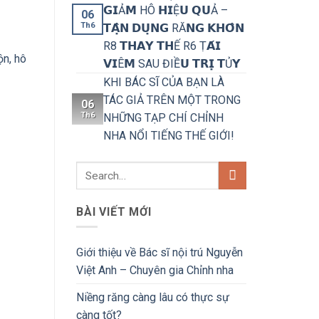
𝗚𝗜Ả𝗠 HÔ 𝗛𝗜Ệ𝗨 𝗤𝗨Ả –
06
Th6
𝗧𝗔̣̂𝗡 𝗗𝗨̣𝗡𝗚 RĂ𝗡𝗚 𝗞𝗛𝗢̂𝗡
R8 𝗧𝗛𝗔𝗬 𝗧𝗛Ế R6 Ṭ𝗔́𝗜
ộn, hô
𝗩𝗜Ê𝗠 SAU ĐIỀ𝗨 𝗧𝗥𝗜̣ 𝗧Ủ𝗬
KHI BÁC SĨ CỦA BẠN LÀ
TÁC GIẢ TRÊN MỘT TRONG
06
Th6
NHỮNG TẠP CHÍ CHỈNH
NHA NỔI TIẾNG THẾ GIỚI!
BÀI VIẾT MỚI
Giới thiệu về Bác sĩ nội trú Nguyễn
Việt Anh – Chuyên gia Chỉnh nha
Niềng răng càng lâu có thực sự
càng tốt?