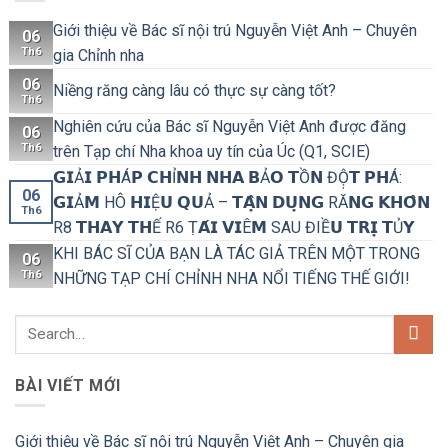
Giới thiệu về Bác sĩ nội trú Nguyễn Việt Anh – Chuyên
06
Th6
gia Chỉnh nha
06
Niềng răng càng lâu có thực sự càng tốt?
Th6
Nghiên cứu của Bác sĩ Nguyễn Việt Anh được đăng
06
Th6
trên Tạp chí Nha khoa uy tín của Úc (Q1, SCIE)
𝗚𝗜Ả𝗜 𝗣𝗛Á𝗣 𝗖𝗛Ỉ𝗡𝗛 𝗡𝗛𝗔 𝗕Ả𝗢 𝗧Ồ𝗡 ĐỘ̣𝗧 𝗣𝗛Á:
06
𝗚𝗜Ả𝗠 HÔ 𝗛𝗜Ệ𝗨 𝗤𝗨Ả – 𝗧𝗔̣̂𝗡 𝗗𝗨̣𝗡𝗚 RĂ𝗡𝗚 𝗞𝗛𝗢̂𝗡
Th6
R8 𝗧𝗛𝗔𝗬 𝗧𝗛Ế R6 Ṭ𝗔́𝗜 𝗩𝗜Ê𝗠 SAU ĐIỀ𝗨 𝗧𝗥𝗜̣ 𝗧Ủ𝗬
KHI BÁC SĨ CỦA BẠN LÀ TÁC GIẢ TRÊN MỘT TRONG
06
Th6
NHỮNG TẠP CHÍ CHỈNH NHA NỔI TIẾNG THẾ GIỚI!
BÀI VIẾT MỚI
Giới thiệu về Bác sĩ nội trú Nguyễn Việt Anh – Chuyên gia