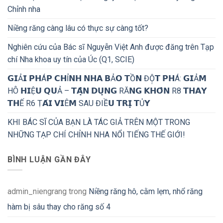
Chỉnh nha
Niềng răng càng lâu có thực sự càng tốt?
Nghiên cứu của Bác sĩ Nguyễn Việt Anh được đăng trên Tạp
chí Nha khoa uy tín của Úc (Q1, SCIE)
𝗚𝗜Ả𝗜 𝗣𝗛Á𝗣 𝗖𝗛Ỉ𝗡𝗛 𝗡𝗛𝗔 𝗕Ả𝗢 𝗧Ồ𝗡 ĐỘ̣𝗧 𝗣𝗛Á: 𝗚𝗜Ả𝗠
HÔ 𝗛𝗜Ệ𝗨 𝗤𝗨Ả – 𝗧𝗔̣̂𝗡 𝗗𝗨̣𝗡𝗚 RĂ𝗡𝗚 𝗞𝗛𝗢̂𝗡 R8 𝗧𝗛𝗔𝗬
𝗧𝗛Ế R6 Ṭ𝗔́𝗜 𝗩𝗜Ê𝗠 SAU ĐIỀ𝗨 𝗧𝗥𝗜̣ 𝗧Ủ𝗬
KHI BÁC SĨ CỦA BẠN LÀ TÁC GIẢ TRÊN MỘT TRONG
NHỮNG TẠP CHÍ CHỈNH NHA NỔI TIẾNG THẾ GIỚI!
BÌNH LUẬN GẦN ĐÂY
admin_niengrang
trong
Niềng răng hô, cằm lẹm, nhổ răng
hàm bị sâu thay cho răng số 4