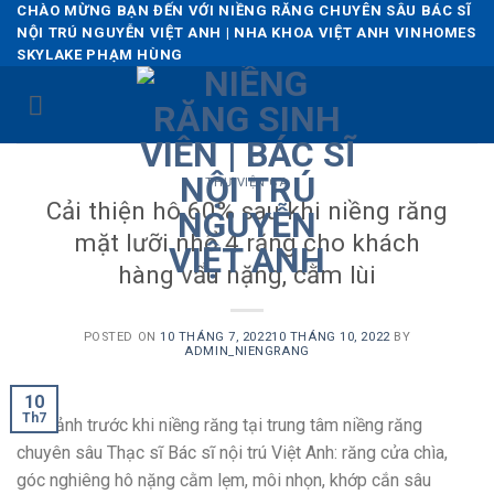
Skip
CHÀO MỪNG BẠN ĐẾN VỚI NIỀNG RĂNG CHUYÊN SÂU BÁC SĨ
NỘI TRÚ NGUYỄN VIỆT ANH | NHA KHOA VIỆT ANH VINHOMES
to
SKYLAKE PHẠM HÙNG
content
THƯ VIỆN CA
Cải thiện hô 60% sau khi niềng răng
mặt lưỡi nhổ 4 răng cho khách
hàng vẩu nặng, cằm lùi
POSTED ON
10 THÁNG 7, 2022
10 THÁNG 10, 2022
BY
ADMIN_NIENGRANG
10
Th7
Hình ảnh trước khi niềng răng tại trung tâm niềng răng
chuyên sâu Thạc sĩ Bác sĩ nội trú Việt Anh: răng cửa chìa,
góc nghiêng hô nặng cằm lẹm, môi nhọn, khớp cắn sâu