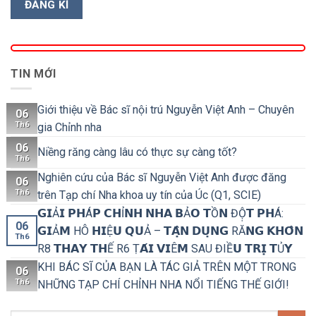
TIN MỚI
Giới thiệu về Bác sĩ nội trú Nguyễn Việt Anh – Chuyên
06
Th6
gia Chỉnh nha
06
Niềng răng càng lâu có thực sự càng tốt?
Th6
Nghiên cứu của Bác sĩ Nguyễn Việt Anh được đăng
06
Th6
trên Tạp chí Nha khoa uy tín của Úc (Q1, SCIE)
𝗚𝗜Ả𝗜 𝗣𝗛Á𝗣 𝗖𝗛Ỉ𝗡𝗛 𝗡𝗛𝗔 𝗕Ả𝗢 𝗧Ồ𝗡 ĐỘ̣𝗧 𝗣𝗛Á:
06
𝗚𝗜Ả𝗠 HÔ 𝗛𝗜Ệ𝗨 𝗤𝗨Ả – 𝗧𝗔̣̂𝗡 𝗗𝗨̣𝗡𝗚 RĂ𝗡𝗚 𝗞𝗛𝗢̂𝗡
Th6
R8 𝗧𝗛𝗔𝗬 𝗧𝗛Ế R6 Ṭ𝗔́𝗜 𝗩𝗜Ê𝗠 SAU ĐIỀ𝗨 𝗧𝗥𝗜̣ 𝗧Ủ𝗬
KHI BÁC SĨ CỦA BẠN LÀ TÁC GIẢ TRÊN MỘT TRONG
06
Th6
NHỮNG TẠP CHÍ CHỈNH NHA NỔI TIẾNG THẾ GIỚI!