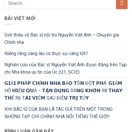
BÀI VIẾT MỚI
Giới thiệu về Bác sĩ nội trú Nguyễn Việt Anh – Chuyên gia
Chỉnh nha
Niềng răng càng lâu có thực sự càng tốt?
Nghiên cứu của Bác sĩ Nguyễn Việt Anh được đăng trên Tạp
chí Nha khoa uy tín của Úc (Q1, SCIE)
𝗚𝗜Ả𝗜 𝗣𝗛Á𝗣 𝗖𝗛Ỉ𝗡𝗛 𝗡𝗛𝗔 𝗕Ả𝗢 𝗧Ồ𝗡 ĐỘ̣𝗧 𝗣𝗛Á: 𝗚𝗜Ả𝗠
HÔ 𝗛𝗜Ệ𝗨 𝗤𝗨Ả – 𝗧𝗔̣̂𝗡 𝗗𝗨̣𝗡𝗚 RĂ𝗡𝗚 𝗞𝗛𝗢̂𝗡 R8 𝗧𝗛𝗔𝗬
𝗧𝗛Ế R6 Ṭ𝗔́𝗜 𝗩𝗜Ê𝗠 SAU ĐIỀ𝗨 𝗧𝗥𝗜̣ 𝗧Ủ𝗬
KHI BÁC SĨ CỦA BẠN LÀ TÁC GIẢ TRÊN MỘT TRONG
NHỮNG TẠP CHÍ CHỈNH NHA NỔI TIẾNG THẾ GIỚI!
BÌNH LUẬN GẦN ĐÂY