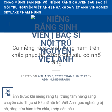
Skip
CHÀO MỪNG BẠN ĐẾN VỚI NIỀNG RĂNG CHUYÊN SÂU BÁC SĨ
NỘI TRÚ NGUYỄN VIỆT ANH | NHA KHOA VIỆT ANH VINHOMES
to
SKYLAKE PHẠM HÙNG
content
THƯ VIỆN CA
Ca niềng răng mặt trong hàm trên
khắc phục hô, khớp cắn sâu có nhổ
răng
POSTED ON
6 THÁNG 8, 2022
6 THÁNG 10, 2022
BY
ADMIN_NIENGRANG
06
Th8
Hình ảnh trước khi niềng răng tại trung tâm niềng răng
chuyên sâu Thạc sĩ Bác sĩ nội trú Việt Anh: góc nghiêng bị
hô, răng cửa hàm trên chìa, khớp cắn sâu