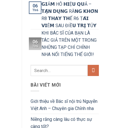
𝗚𝗜Ả𝗠 HÔ 𝗛𝗜Ệ𝗨 𝗤𝗨Ả –
06
Th6
𝗧𝗔̣̂𝗡 𝗗𝗨̣𝗡𝗚 RĂ𝗡𝗚 𝗞𝗛𝗢̂𝗡
R8 𝗧𝗛𝗔𝗬 𝗧𝗛Ế R6 Ṭ𝗔́𝗜
𝗩𝗜Ê𝗠 SAU ĐIỀ𝗨 𝗧𝗥𝗜̣ 𝗧Ủ𝗬
KHI BÁC SĨ CỦA BẠN LÀ
TÁC GIẢ TRÊN MỘT TRONG
06
Th6
NHỮNG TẠP CHÍ CHỈNH
NHA NỔI TIẾNG THẾ GIỚI!
BÀI VIẾT MỚI
Giới thiệu về Bác sĩ nội trú Nguyễn
Việt Anh – Chuyên gia Chỉnh nha
Niềng răng càng lâu có thực sự
càng tốt?