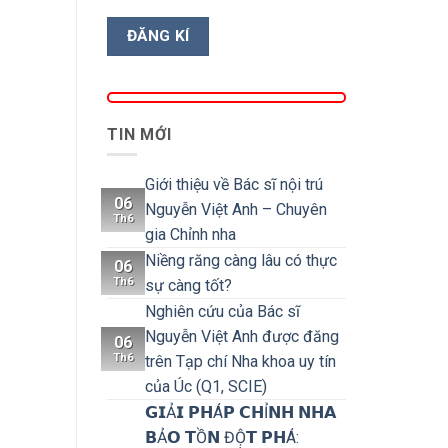
TIN MỚI
Giới thiệu về Bác sĩ nội trú
06
Nguyễn Việt Anh – Chuyên
Th6
gia Chỉnh nha
Niềng răng càng lâu có thực
06
Th6
sự càng tốt?
Nghiên cứu của Bác sĩ
Nguyễn Việt Anh được đăng
06
Th6
trên Tạp chí Nha khoa uy tín
của Úc (Q1, SCIE)
𝗚𝗜Ả𝗜 𝗣𝗛Á𝗣 𝗖𝗛Ỉ𝗡𝗛 𝗡𝗛𝗔
𝗕Ả𝗢 𝗧Ồ𝗡 ĐỘ̣𝗧 𝗣𝗛Á: