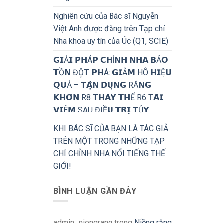
Nghiên cứu của Bác sĩ Nguyễn
Việt Anh được đăng trên Tạp chí
Nha khoa uy tín của Úc (Q1, SCIE)
𝗚𝗜Ả𝗜 𝗣𝗛Á𝗣 𝗖𝗛Ỉ𝗡𝗛 𝗡𝗛𝗔 𝗕Ả𝗢
𝗧Ồ𝗡 ĐỘ̣𝗧 𝗣𝗛Á: 𝗚𝗜Ả𝗠 HÔ 𝗛𝗜Ệ𝗨
𝗤𝗨Ả – 𝗧𝗔̣̂𝗡 𝗗𝗨̣𝗡𝗚 RĂ𝗡𝗚
𝗞𝗛𝗢̂𝗡 R8 𝗧𝗛𝗔𝗬 𝗧𝗛Ế R6 Ṭ𝗔́𝗜
𝗩𝗜Ê𝗠 SAU ĐIỀ𝗨 𝗧𝗥𝗜̣ 𝗧Ủ𝗬
KHI BÁC SĨ CỦA BẠN LÀ TÁC GIẢ
TRÊN MỘT TRONG NHỮNG TẠP
CHÍ CHỈNH NHA NỔI TIẾNG THẾ
GIỚI!
BÌNH LUẬN GẦN ĐÂY
admin_niengrang
trong
Niềng răng