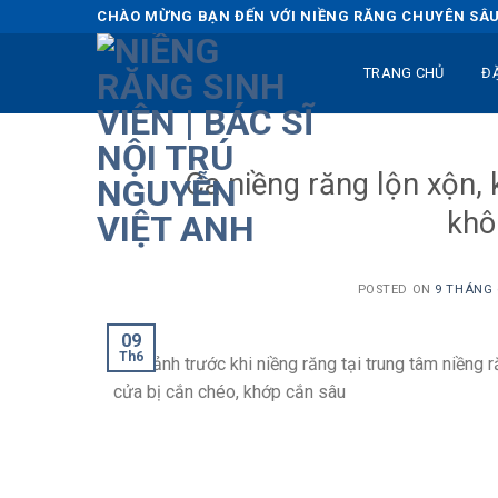
Skip
CHÀO MỪNG BẠN ĐẾN VỚI NIỀNG RĂNG CHUYÊN SÂU 
to
content
TRANG CHỦ
Đ
Ca niềng răng lộn xộn,
khô
POSTED ON
9 THÁNG 6
09
Th6
Hình ảnh trước khi niềng răng tại trung tâm niềng 
cửa bị cắn chéo, khớp cắn sâu