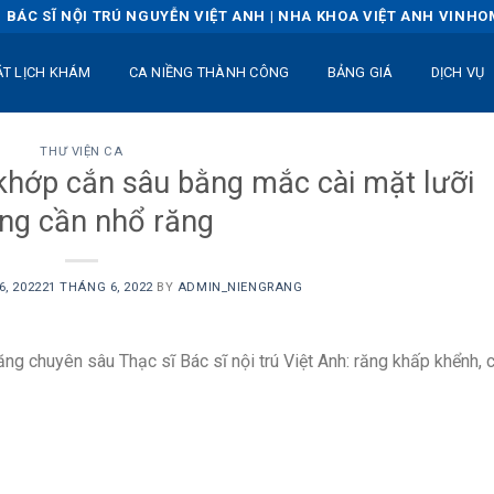
BÁC SĨ NỘI TRÚ NGUYỄN VIỆT ANH | NHA KHOA VIỆT ANH VINH
ẶT LỊCH KHÁM
CA NIỀNG THÀNH CÔNG
BẢNG GIÁ
DỊCH VỤ
THƯ VIỆN CA
 khớp cắn sâu bằng mắc cài mặt lưỡi
ng cần nhổ răng
, 2022
21 THÁNG 6, 2022
BY
ADMIN_NIENGRANG
răng chuyên sâu Thạc sĩ Bác sĩ nội trú Việt Anh: răng khấp khểnh, 