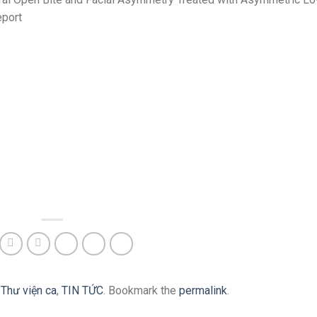
eport
n
Thư viện ca
,
TIN TỨC
. Bookmark the
permalink
.