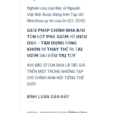
Nghiên cứu của Bác sĩ Nguyễn
Việt Anh được đăng trên Tạp chí
Nha khoa uy tín của Úc (Q1, SCIE)
𝗚𝗜Ả𝗜 𝗣𝗛Á𝗣 𝗖𝗛Ỉ𝗡𝗛 𝗡𝗛𝗔 𝗕Ả𝗢
𝗧Ồ𝗡 ĐỘ̣𝗧 𝗣𝗛Á: 𝗚𝗜Ả𝗠 HÔ 𝗛𝗜Ệ𝗨
𝗤𝗨Ả – 𝗧𝗔̣̂𝗡 𝗗𝗨̣𝗡𝗚 RĂ𝗡𝗚
𝗞𝗛𝗢̂𝗡 R8 𝗧𝗛𝗔𝗬 𝗧𝗛Ế R6 Ṭ𝗔́𝗜
𝗩𝗜Ê𝗠 SAU ĐIỀ𝗨 𝗧𝗥𝗜̣ 𝗧Ủ𝗬
KHI BÁC SĨ CỦA BẠN LÀ TÁC GIẢ
TRÊN MỘT TRONG NHỮNG TẠP
CHÍ CHỈNH NHA NỔI TIẾNG THẾ
GIỚI!
BÌNH LUẬN GẦN ĐÂY
admin_niengrang
trong
Niềng răng