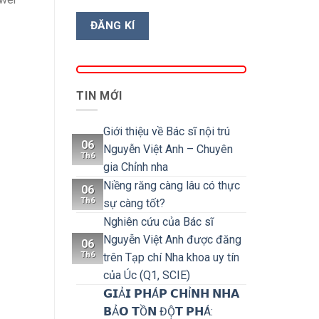
TIN MỚI
Giới thiệu về Bác sĩ nội trú
06
Nguyễn Việt Anh – Chuyên
Th6
gia Chỉnh nha
Niềng răng càng lâu có thực
06
Th6
sự càng tốt?
Nghiên cứu của Bác sĩ
Nguyễn Việt Anh được đăng
06
Th6
trên Tạp chí Nha khoa uy tín
của Úc (Q1, SCIE)
𝗚𝗜Ả𝗜 𝗣𝗛Á𝗣 𝗖𝗛Ỉ𝗡𝗛 𝗡𝗛𝗔
𝗕Ả𝗢 𝗧Ồ𝗡 ĐỘ̣𝗧 𝗣𝗛Á: