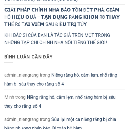
𝗚𝗜Ả𝗜 𝗣𝗛Á𝗣 𝗖𝗛Ỉ𝗡𝗛 𝗡𝗛𝗔 𝗕Ả𝗢 𝗧Ồ𝗡 ĐỘ̣𝗧 𝗣𝗛Á: 𝗚𝗜Ả𝗠
HÔ 𝗛𝗜Ệ𝗨 𝗤𝗨Ả – 𝗧𝗔̣̂𝗡 𝗗𝗨̣𝗡𝗚 RĂ𝗡𝗚 𝗞𝗛𝗢̂𝗡 R8 𝗧𝗛𝗔𝗬
𝗧𝗛Ế R6 Ṭ𝗔́𝗜 𝗩𝗜Ê𝗠 SAU ĐIỀ𝗨 𝗧𝗥𝗜̣ 𝗧Ủ𝗬
KHI BÁC SĨ CỦA BẠN LÀ TÁC GIẢ TRÊN MỘT TRONG
NHỮNG TẠP CHÍ CHỈNH NHA NỔI TIẾNG THẾ GIỚI!
BÌNH LUẬN GẦN ĐÂY
admin_niengrang
trong
Niềng răng hô, cằm lẹm, nhổ răng
hàm bị sâu thay cho răng số 4
Minh
trong
Niềng răng hô, cằm lẹm, nhổ răng hàm bị sâu
thay cho răng số 4
admin_niengrang
trong
Sửa lại một ca niềng răng bị chìa
bằng phương pháp kéo lùi toàn bộ hàm