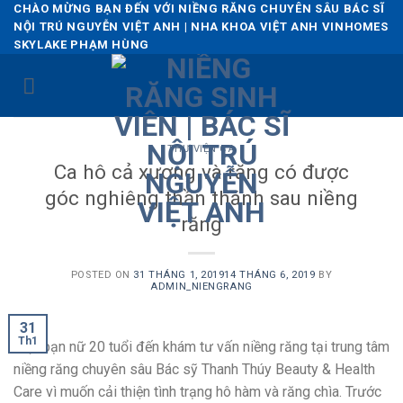
Skip
CHÀO MỪNG BẠN ĐẾN VỚI NIỀNG RĂNG CHUYÊN SÂU BÁC SĨ
NỘI TRÚ NGUYỄN VIỆT ANH | NHA KHOA VIỆT ANH VINHOMES
to
SKYLAKE PHẠM HÙNG
content
THƯ VIỆN CA
Ca hô cả xương và răng có được
góc nghiêng thần thánh sau niềng
răng
POSTED ON
31 THÁNG 1, 2019
14 THÁNG 6, 2019
BY
ADMIN_NIENGRANG
31
Th1
Một bạn nữ 20 tuổi đến khám tư vấn niềng răng tại trung tâm
niềng răng chuyên sâu Bác sỹ Thanh Thúy Beauty & Health
Care vì muốn cải thiện tình trạng hô hàm và răng chìa. Trước