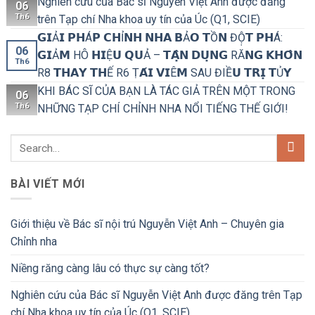
Nghiên cứu của Bác sĩ Nguyễn Việt Anh được đăng
06
Th6
trên Tạp chí Nha khoa uy tín của Úc (Q1, SCIE)
𝗚𝗜Ả𝗜 𝗣𝗛Á𝗣 𝗖𝗛Ỉ𝗡𝗛 𝗡𝗛𝗔 𝗕Ả𝗢 𝗧Ồ𝗡 ĐỘ̣𝗧 𝗣𝗛Á:
06
𝗚𝗜Ả𝗠 HÔ 𝗛𝗜Ệ𝗨 𝗤𝗨Ả – 𝗧𝗔̣̂𝗡 𝗗𝗨̣𝗡𝗚 RĂ𝗡𝗚 𝗞𝗛𝗢̂𝗡
Th6
R8 𝗧𝗛𝗔𝗬 𝗧𝗛Ế R6 Ṭ𝗔́𝗜 𝗩𝗜Ê𝗠 SAU ĐIỀ𝗨 𝗧𝗥𝗜̣ 𝗧Ủ𝗬
KHI BÁC SĨ CỦA BẠN LÀ TÁC GIẢ TRÊN MỘT TRONG
06
Th6
NHỮNG TẠP CHÍ CHỈNH NHA NỔI TIẾNG THẾ GIỚI!
BÀI VIẾT MỚI
Giới thiệu về Bác sĩ nội trú Nguyễn Việt Anh – Chuyên gia
Chỉnh nha
Niềng răng càng lâu có thực sự càng tốt?
Nghiên cứu của Bác sĩ Nguyễn Việt Anh được đăng trên Tạp
chí Nha khoa uy tín của Úc (Q1, SCIE)