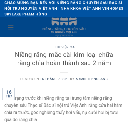
Skip
CHÀO MỪNG BẠN ĐẾN VỚI NIỀNG RĂNG CHUYÊN SÂU BÁC SĨ
NỘI TRÚ NGUYỄN VIỆT ANH | NHA KHOA VIỆT ANH VINHOMES
to
SKYLAKE PHẠM HÙNG
content
THƯ VIỆN CA
Niềng răng mắc cài kim loại chữa
răng chìa hoàn thành sau 2 năm
POSTED ON
16 THÁNG 7, 2021
BY
ADMIN_NIENGRANG
16
Th7
Tình trạng trước khi niềng răng tại trung tâm niềng răng
chuyên sâu Thạc sĩ Bác sĩ nội trú Việt Anh: răng cửa hai hàm
chìa ra trước, góc nghiêng thấy hơi vẩu, nụ cười hơi bị tươi
quá do răng chìa