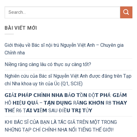
BÀI VIẾT MỚI
Giới thiệu về Bác sĩ nội trú Nguyễn Việt Anh – Chuyên gia
Chỉnh nha
Niềng răng càng lâu có thực sự càng tốt?
Nghiên cứu của Bác sĩ Nguyễn Việt Anh được đăng trên Tạp
chí Nha khoa uy tín của Úc (Q1, SCIE)
𝗚𝗜Ả𝗜 𝗣𝗛Á𝗣 𝗖𝗛Ỉ𝗡𝗛 𝗡𝗛𝗔 𝗕Ả𝗢 𝗧Ồ𝗡 ĐỘ̣𝗧 𝗣𝗛Á: 𝗚𝗜Ả𝗠
HÔ 𝗛𝗜Ệ𝗨 𝗤𝗨Ả – 𝗧𝗔̣̂𝗡 𝗗𝗨̣𝗡𝗚 RĂ𝗡𝗚 𝗞𝗛𝗢̂𝗡 R8 𝗧𝗛𝗔𝗬
𝗧𝗛Ế R6 Ṭ𝗔́𝗜 𝗩𝗜Ê𝗠 SAU ĐIỀ𝗨 𝗧𝗥𝗜̣ 𝗧Ủ𝗬
KHI BÁC SĨ CỦA BẠN LÀ TÁC GIẢ TRÊN MỘT TRONG
NHỮNG TẠP CHÍ CHỈNH NHA NỔI TIẾNG THẾ GIỚI!