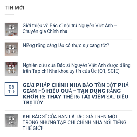
TIN MỚI
Giới thiệu về Bác sĩ nội trú Nguyễn Việt Anh –
06
Chuyên gia Chỉnh nha
Th6
Niềng răng càng lâu có thực sự càng tốt?
06
Th6
Nghiên cứu của Bác sĩ Nguyễn Việt Anh được đăng
06
trên Tạp chí Nha khoa uy tín của Úc (Q1, SCIE)
Th6
𝗚𝗜Ả𝗜 𝗣𝗛Á𝗣 𝗖𝗛Ỉ𝗡𝗛 𝗡𝗛𝗔 𝗕Ả𝗢 𝗧Ồ𝗡 ĐỘ̣𝗧 𝗣𝗛Á:
06
𝗚𝗜Ả𝗠 HÔ 𝗛𝗜Ệ𝗨 𝗤𝗨Ả – 𝗧𝗔̣̂𝗡 𝗗𝗨̣𝗡𝗚 RĂ𝗡𝗚
Th6
𝗞𝗛𝗢̂𝗡 R8 𝗧𝗛𝗔𝗬 𝗧𝗛Ế R6 Ṭ𝗔́𝗜 𝗩𝗜Ê𝗠 SAU ĐIỀ𝗨
𝗧𝗥𝗜̣ 𝗧Ủ𝗬
KHI BÁC SĨ CỦA BẠN LÀ TÁC GIẢ TRÊN MỘT
06
TRONG NHỮNG TẠP CHÍ CHỈNH NHA NỔI TIẾNG
Th6
THẾ GIỚI!