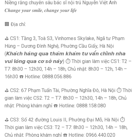
Niềng răng chuyên sâu bác sĩ nội trú Nguyễn Việt Anh
𝑪𝒉𝒂𝒏𝒈𝒆 𝒚𝒐𝒖𝒓 𝒔𝒎𝒊𝒍𝒆, 𝒄𝒉𝒂𝒏𝒈𝒆 𝒚𝒐𝒖𝒓 𝒍𝒊𝒇𝒆
🏢 Địa chỉ:
⛳ CS1: Tầng 3, Toà S3, Vinhomes Skylake, Ngã tư Phạm
Hùng – Dương Đình Nghệ, Phường Cầu Giấy, Hà Nội
(𝙆𝙝𝙖́𝙘𝙝 𝙝𝙖̀𝙣𝙜 𝙦𝙪𝙖 𝙩𝙝𝙖̆𝙢 𝙠𝙝𝙖́𝙢 𝙩𝙪̛ 𝙫𝙖̂́𝙣 𝙘𝙝𝙞̉𝙣𝙝 𝙣𝙝𝙖
𝙫𝙪𝙞 𝙡𝙤̀𝙣𝙜 𝙦𝙪𝙖 𝙘𝙤̛ 𝙨𝙤̛̉ 𝙣𝙖̀𝙮) ⏱ Thời gian làm việc CS1: T2 –
T7: 8h30 – 12h30, 14h – 18h, Chủ nhật: 8h30 – 12h, 14h –
16h30 ☎️ Hotline: 0888.056.886
⛳ CS2: 67 Phạm Tuấn Tài, Phường Nghĩa Đô, Hà Nội ⏱ Thời
gian làm việc CS2: T2 – T7: 8h30 – 12h30, 14h – 18h, Chủ
nhật: Phòng khám nghỉ ☎️ Hotline: 0888.158.080
⛳ CS3: Số 42 đường Louis II, Phường Đại Mỗ, Hà Nội ⏱
Thời gian làm việc CS3: T2 – T7: 8h30 – 12h30, 14h – 18h,
Chủ nhật: Phòng khám nghỉ ☎️ Hotline: 0966.440.020