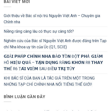
BÀI VIẾT MỚI
Giới thiệu về Bác sĩ nội trú Nguyễn Việt Anh – Chuyên gia
Chỉnh nha
Niềng răng càng lâu có thực sự càng tốt?
Nghiên cứu của Bác sĩ Nguyễn Việt Anh được đăng trên Tạp
chí Nha khoa uy tín của Úc (Q1, SCIE)
𝗚𝗜Ả𝗜 𝗣𝗛Á𝗣 𝗖𝗛Ỉ𝗡𝗛 𝗡𝗛𝗔 𝗕Ả𝗢 𝗧Ồ𝗡 ĐỘ̣𝗧 𝗣𝗛Á: 𝗚𝗜Ả𝗠
HÔ 𝗛𝗜Ệ𝗨 𝗤𝗨Ả – 𝗧𝗔̣̂𝗡 𝗗𝗨̣𝗡𝗚 RĂ𝗡𝗚 𝗞𝗛𝗢̂𝗡 R8 𝗧𝗛𝗔𝗬
𝗧𝗛Ế R6 Ṭ𝗔́𝗜 𝗩𝗜Ê𝗠 SAU ĐIỀ𝗨 𝗧𝗥𝗜̣ 𝗧Ủ𝗬
KHI BÁC SĨ CỦA BẠN LÀ TÁC GIẢ TRÊN MỘT TRONG
NHỮNG TẠP CHÍ CHỈNH NHA NỔI TIẾNG THẾ GIỚI!
BÌNH LUẬN GẦN ĐÂY