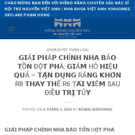
Skip
CHÀO MỪNG BẠN ĐẾN VỚI NIỀNG RĂNG CHUYÊN SÂU BÁC SĨ
NỘI TRÚ NGUYỄN VIỆT ANH | NHA KHOA VIỆT ANH VINHOMES
to
SKYLAKE PHẠM HÙNG
content
CHƯA ĐƯỢC PHÂN LOẠI
𝗚𝗜Ả𝗜 𝗣𝗛Á𝗣 𝗖𝗛Ỉ𝗡𝗛 𝗡𝗛𝗔 𝗕Ả𝗢
𝗧Ồ𝗡 ĐỘ̣𝗧 𝗣𝗛Á: 𝗚𝗜Ả𝗠 HÔ 𝗛𝗜Ệ𝗨
𝗤𝗨Ả – 𝗧𝗔̣̂𝗡 𝗗𝗨̣𝗡𝗚 RĂ𝗡𝗚 𝗞𝗛𝗢̂𝗡
R8 𝗧𝗛𝗔𝗬 𝗧𝗛Ế R6 Ṭ𝗔́𝗜 𝗩𝗜Ê𝗠 SAU
ĐIỀ𝗨 𝗧𝗥𝗜̣ 𝗧Ủ𝗬
POSTED ON
6 THÁNG 6, 2026
BY
ADMIN_NIENGRANG
𝗚𝗜𝗔̉𝗜 𝗣𝗛𝗔́𝗣 𝗖𝗛𝗜̉𝗡𝗛 𝗡𝗛𝗔 𝗕𝗔̉𝗢 𝗧𝗢̂̀𝗡 Đ𝗢̣̂𝗧 𝗣𝗛𝗔́: