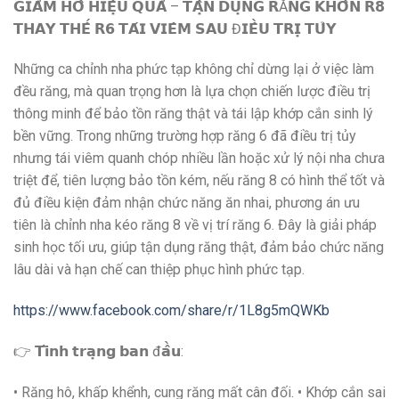
𝗚𝗜𝗔̉𝗠 𝗛𝗢̂ 𝗛𝗜𝗘̣̂𝗨 𝗤𝗨𝗔̉ – 𝗧𝗔̣̂𝗡 𝗗𝗨̣𝗡𝗚 𝗥Ă𝗡𝗚 𝗞𝗛𝗢̂𝗡 𝗥𝟴
𝗧𝗛𝗔𝗬 𝗧𝗛𝗘̂́ 𝗥𝟲 𝗧𝗔́𝗜 𝗩𝗜𝗘̂𝗠 𝗦𝗔𝗨 Đ𝗜𝗘̂̀𝗨 𝗧𝗥𝗜̣ 𝗧𝗨̉𝗬
Những ca chỉnh nha phức tạp không chỉ dừng lại ở việc làm
đều răng, mà quan trọng hơn là lựa chọn chiến lược điều trị
thông minh để bảo tồn răng thật và tái lập khớp cắn sinh lý
bền vững. Trong những trường hợp răng 6 đã điều trị tủy
nhưng tái viêm quanh chóp nhiều lần hoặc xử lý nội nha chưa
triệt để, tiên lượng bảo tồn kém, nếu răng 8 có hình thể tốt và
đủ điều kiện đảm nhận chức năng ăn nhai, phương án ưu
tiên là chỉnh nha kéo răng 8 về vị trí răng 6. Đây là giải pháp
sinh học tối ưu, giúp tận dụng răng thật, đảm bảo chức năng
lâu dài và hạn chế can thiệp phục hình phức tạp.
https://www.facebook.com/share/r/1L8g5mQWKb
👉 𝗧𝗶̀𝗻𝗵 𝘁𝗿𝗮̣𝗻𝗴 𝗯𝗮𝗻 đ𝗮̂̀𝘂:
• Răng hô, khấp khểnh, cung răng mất cân đối. • Khớp cắn sai