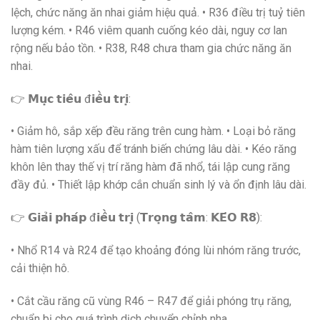
lệch, chức năng ăn nhai giảm hiệu quả. • R36 điều trị tuỷ tiên
lượng kém. • R46 viêm quanh cuống kéo dài, nguy cơ lan
rộng nếu bảo tồn. • R38, R48 chưa tham gia chức năng ăn
nhai.
👉 𝗠𝘂̣𝗰 𝘁𝗶𝗲̂𝘂 đ𝗶𝗲̂̀𝘂 𝘁𝗿𝗶̣:
• Giảm hô, sắp xếp đều răng trên cung hàm. • Loại bỏ răng
hàm tiên lượng xấu để tránh biến chứng lâu dài. • Kéo răng
khôn lên thay thế vị trí răng hàm đã nhổ, tái lập cung răng
đầy đủ. • Thiết lập khớp cắn chuẩn sinh lý và ổn định lâu dài.
👉 𝗚𝗶𝗮̉𝗶 𝗽𝗵𝗮́𝗽 đ𝗶𝗲̂̀𝘂 𝘁𝗿𝗶̣ (𝗧𝗿𝗼̣𝗻𝗴 𝘁𝗮̂𝗺: 𝗞𝗘́𝗢 𝗥𝟴):
• Nhổ R14 và R24 để tạo khoảng đóng lùi nhóm răng trước,
cải thiện hô.
• Cắt cầu răng cũ vùng R46 – R47 để giải phóng trụ răng,
chuẩn bị cho quá trình dịch chuyển chỉnh nha.