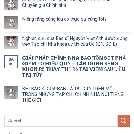
06
Chuyên gia Chỉnh nha
Th6
Niềng răng càng lâu có thực sự càng tốt?
06
Th6
Nghiên cứu của Bác sĩ Nguyễn Việt Anh được đăng
06
trên Tạp chí Nha khoa uy tín của Úc (Q1, SCIE)
Th6
𝗚𝗜Ả𝗜 𝗣𝗛Á𝗣 𝗖𝗛Ỉ𝗡𝗛 𝗡𝗛𝗔 𝗕Ả𝗢 𝗧Ồ𝗡 ĐỘ̣𝗧 𝗣𝗛Á:
06
𝗚𝗜Ả𝗠 HÔ 𝗛𝗜Ệ𝗨 𝗤𝗨Ả – 𝗧𝗔̣̂𝗡 𝗗𝗨̣𝗡𝗚 RĂ𝗡𝗚
Th6
𝗞𝗛𝗢̂𝗡 R8 𝗧𝗛𝗔𝗬 𝗧𝗛Ế R6 Ṭ𝗔́𝗜 𝗩𝗜Ê𝗠 SAU ĐIỀ𝗨
𝗧𝗥𝗜̣ 𝗧Ủ𝗬
KHI BÁC SĨ CỦA BẠN LÀ TÁC GIẢ TRÊN MỘT
06
TRONG NHỮNG TẠP CHÍ CHỈNH NHA NỔI TIẾNG
Th6
THẾ GIỚI!