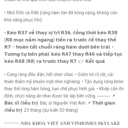
• Nhổ R36 và R46 (răng hàm lớn đã hỏng nặng, không còn
khả năng phục hồi).
• 𝗞𝗲́𝗼 𝗥𝟯𝟳 𝘃𝗲̂̀ 𝘁𝗵𝗮𝘆 𝘃𝗶̣ 𝘁𝗿𝗶́ 𝗥𝟯𝟲, đ𝗼̂̀𝗻𝗴 𝘁𝗵𝗼̛̀𝗶 𝗸𝗲́𝗼 𝗥𝟯𝟴
(𝗥𝟴 𝗺𝗼̣𝗰 𝗻𝗮̆̀𝗺 𝗻𝗴𝗮𝗻𝗴) 𝘁𝗶𝗲̂́𝗻 𝗿𝗮 𝘁𝗿𝘂̛𝗼̛́𝗰 đ𝗲̂̉ 𝘁𝗵𝗮𝘆 𝘁𝗵𝗲̂́
𝗥𝟳 – 𝗵𝗼𝗮̀𝗻 𝘁𝗮̂́𝘁 𝗰𝗵𝘂𝗼̂̃𝗶 𝗿𝗮̆𝗻𝗴 𝗵𝗮̀𝗺 𝗱𝘂̛𝗼̛́𝗶 𝗯𝗲̂𝗻 𝘁𝗿𝗮́𝗶. •
𝗧𝘂̛𝗼̛𝗻𝗴 𝘁𝘂̛̣ 𝗯𝗲̂𝗻 𝗽𝗵𝗮̉𝗶: 𝗸𝗲́𝗼 𝗥𝟰𝟳 𝘁𝗵𝗮𝘆 𝗥𝟰𝟲 𝘃𝗮̀ 𝘁𝗶𝗲̂́𝗽 𝘁𝘂̣𝗰
𝗸𝗲́𝗼 𝗥𝟰𝟴 (𝗥𝟴) 𝗿𝗮 𝘁𝗿𝘂̛𝗼̛́𝗰 𝘁𝗵𝗮𝘆 𝗥𝟳. 👉 𝗞𝗲̂́𝘁 𝗾𝘂𝗮̉:
• Cung răng đều đặn, hết chen chúc. • Giảm hô rõ rệt, cải
thiện thẩm mỹ khuôn mặt nhìn nghiêng. • Tận dụng răng khôn
thay thế răng hàm hỏng, hạn chế phục hình giả. • Khớp cắn ổn
định, chức năng ăn nhai được tái lập bền vững. ⸻ 📌
𝗕𝗮́𝗰 𝘀𝗶̃ đ𝗶𝗲̂̀𝘂 𝘁𝗿𝗶̣: Bác sĩ Nguyễn Việt Anh 📌 𝗧𝗵𝗼̛̀𝗶 𝗴𝗶𝗮𝗻
đ𝗶𝗲̂̀𝘂 𝘁𝗿𝗶̣: 23 tháng (dự kiến 30 tháng)
————- 𝐍𝐇𝐀 𝐊𝐇𝐎𝐀 𝐕𝐈𝐄̣̂𝐓 𝐀𝐍𝐇 𝐕𝐈𝐍𝐇𝐎𝐌𝐄𝐒 𝐒𝐊𝐘𝐋𝐀𝐊𝐄