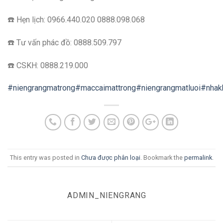
☎️ Hẹn lịch: 0966.440.020 0888.098.068
☎️ Tư vấn phác đồ: 0888.509.797
☎️ CSKH: 0888.219.000
#niengrangmatrong
#maccaimattrong
#niengrangmatluoi
#nhak
This entry was posted in
Chưa được phân loại
. Bookmark the
permalink
.
ADMIN_NIENGRANG