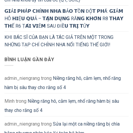
𝗚𝗜Ả𝗜 𝗣𝗛Á𝗣 𝗖𝗛Ỉ𝗡𝗛 𝗡𝗛𝗔 𝗕Ả𝗢 𝗧Ồ𝗡 ĐỘ̣𝗧 𝗣𝗛Á: 𝗚𝗜Ả𝗠
HÔ 𝗛𝗜Ệ𝗨 𝗤𝗨Ả – 𝗧𝗔̣̂𝗡 𝗗𝗨̣𝗡𝗚 RĂ𝗡𝗚 𝗞𝗛𝗢̂𝗡 R8 𝗧𝗛𝗔𝗬
𝗧𝗛Ế R6 Ṭ𝗔́𝗜 𝗩𝗜Ê𝗠 SAU ĐIỀ𝗨 𝗧𝗥𝗜̣ 𝗧Ủ𝗬
KHI BÁC SĨ CỦA BẠN LÀ TÁC GIẢ TRÊN MỘT TRONG
NHỮNG TẠP CHÍ CHỈNH NHA NỔI TIẾNG THẾ GIỚI!
BÌNH LUẬN GẦN ĐÂY
admin_niengrang
trong
Niềng răng hô, cằm lẹm, nhổ răng
hàm bị sâu thay cho răng số 4
Minh
trong
Niềng răng hô, cằm lẹm, nhổ răng hàm bị sâu
thay cho răng số 4
admin_niengrang
trong
Sửa lại một ca niềng răng bị chìa