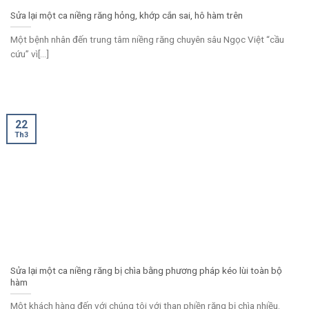
Sửa lại một ca niềng răng hỏng, khớp cắn sai, hô hàm trên
Một bệnh nhân đến trung tâm niềng răng chuyên sâu Ngọc Việt “cầu
cứu” vì[...]
22
Th3
Sửa lại một ca niềng răng bị chìa bằng phương pháp kéo lùi toàn bộ
hàm
Một khách hàng đến với chúng tôi với than phiền răng bị chìa nhiều.