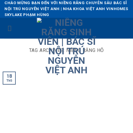
Skip
CHÀO MỪNG BẠN ĐẾN VỚI NIỀNG RĂNG CHUYÊN SÂU BÁC SĨ
NỘI TRÚ NGUYỄN VIỆT ANH | NHA KHOA VIỆT ANH VINHOMES
to
SKYLAKE PHẠM HÙNG
content
TAG ARCHIVES:
NIỀNG RĂNG HÔ
18
Th5