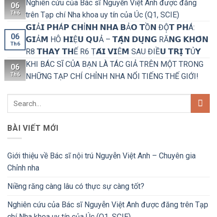
Nghiên cứu của Bác sĩ Nguyễn Việt Anh được đăng
06
Th6
trên Tạp chí Nha khoa uy tín của Úc (Q1, SCIE)
𝗚𝗜Ả𝗜 𝗣𝗛Á𝗣 𝗖𝗛Ỉ𝗡𝗛 𝗡𝗛𝗔 𝗕Ả𝗢 𝗧Ồ𝗡 ĐỘ̣𝗧 𝗣𝗛Á:
06
𝗚𝗜Ả𝗠 HÔ 𝗛𝗜Ệ𝗨 𝗤𝗨Ả – 𝗧𝗔̣̂𝗡 𝗗𝗨̣𝗡𝗚 RĂ𝗡𝗚 𝗞𝗛𝗢̂𝗡
Th6
R8 𝗧𝗛𝗔𝗬 𝗧𝗛Ế R6 Ṭ𝗔́𝗜 𝗩𝗜Ê𝗠 SAU ĐIỀ𝗨 𝗧𝗥𝗜̣ 𝗧Ủ𝗬
KHI BÁC SĨ CỦA BẠN LÀ TÁC GIẢ TRÊN MỘT TRONG
06
Th6
NHỮNG TẠP CHÍ CHỈNH NHA NỔI TIẾNG THẾ GIỚI!
BÀI VIẾT MỚI
Giới thiệu về Bác sĩ nội trú Nguyễn Việt Anh – Chuyên gia
Chỉnh nha
Niềng răng càng lâu có thực sự càng tốt?
Nghiên cứu của Bác sĩ Nguyễn Việt Anh được đăng trên Tạp
chí Nha khoa uy tín của Úc (Q1, SCIE)