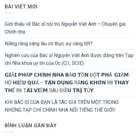
BÀI VIẾT MỚI
Giới thiệu về Bác sĩ nội trú Nguyễn Việt Anh – Chuyên gia
Chỉnh nha
Niềng răng càng lâu có thực sự càng tốt?
Nghiên cứu của Bác sĩ Nguyễn Việt Anh được đăng trên Tạp
chí Nha khoa uy tín của Úc (Q1, SCIE)
𝗚𝗜Ả𝗜 𝗣𝗛Á𝗣 𝗖𝗛Ỉ𝗡𝗛 𝗡𝗛𝗔 𝗕Ả𝗢 𝗧Ồ𝗡 ĐỘ̣𝗧 𝗣𝗛Á: 𝗚𝗜Ả𝗠
HÔ 𝗛𝗜Ệ𝗨 𝗤𝗨Ả – 𝗧𝗔̣̂𝗡 𝗗𝗨̣𝗡𝗚 RĂ𝗡𝗚 𝗞𝗛𝗢̂𝗡 R8 𝗧𝗛𝗔𝗬
𝗧𝗛Ế R6 Ṭ𝗔́𝗜 𝗩𝗜Ê𝗠 SAU ĐIỀ𝗨 𝗧𝗥𝗜̣ 𝗧Ủ𝗬
KHI BÁC SĨ CỦA BẠN LÀ TÁC GIẢ TRÊN MỘT TRONG
NHỮNG TẠP CHÍ CHỈNH NHA NỔI TIẾNG THẾ GIỚI!
BÌNH LUẬN GẦN ĐÂY