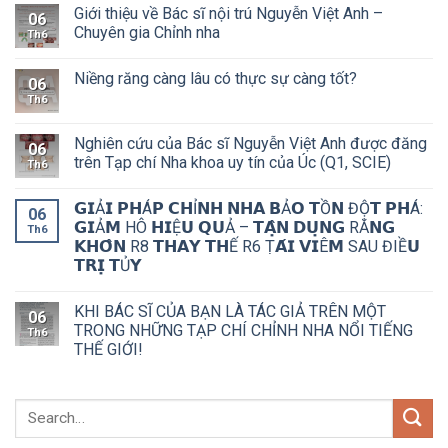
Giới thiệu về Bác sĩ nội trú Nguyễn Việt Anh –
06
Chuyên gia Chỉnh nha
Th6
Niềng răng càng lâu có thực sự càng tốt?
06
Th6
Nghiên cứu của Bác sĩ Nguyễn Việt Anh được đăng
06
trên Tạp chí Nha khoa uy tín của Úc (Q1, SCIE)
Th6
𝗚𝗜Ả𝗜 𝗣𝗛Á𝗣 𝗖𝗛Ỉ𝗡𝗛 𝗡𝗛𝗔 𝗕Ả𝗢 𝗧Ồ𝗡 ĐỘ̣𝗧 𝗣𝗛Á:
06
𝗚𝗜Ả𝗠 HÔ 𝗛𝗜Ệ𝗨 𝗤𝗨Ả – 𝗧𝗔̣̂𝗡 𝗗𝗨̣𝗡𝗚 RĂ𝗡𝗚
Th6
𝗞𝗛𝗢̂𝗡 R8 𝗧𝗛𝗔𝗬 𝗧𝗛Ế R6 Ṭ𝗔́𝗜 𝗩𝗜Ê𝗠 SAU ĐIỀ𝗨
𝗧𝗥𝗜̣ 𝗧Ủ𝗬
KHI BÁC SĨ CỦA BẠN LÀ TÁC GIẢ TRÊN MỘT
06
TRONG NHỮNG TẠP CHÍ CHỈNH NHA NỔI TIẾNG
Th6
THẾ GIỚI!