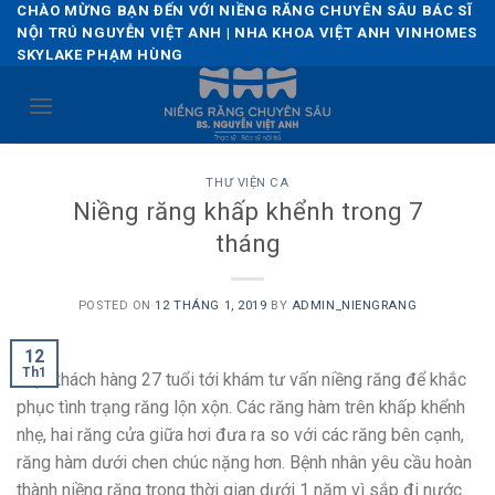
Skip
CHÀO MỪNG BẠN ĐẾN VỚI NIỀNG RĂNG CHUYÊN SÂU BÁC SĨ
NỘI TRÚ NGUYỄN VIỆT ANH | NHA KHOA VIỆT ANH VINHOMES
to
SKYLAKE PHẠM HÙNG
content
THƯ VIỆN CA
Niềng răng khấp khểnh trong 7
tháng
POSTED ON
12 THÁNG 1, 2019
BY
ADMIN_NIENGRANG
12
Th1
Một khách hàng 27 tuổi tới khám tư vấn niềng răng để khắc
phục tình trạng răng lộn xộn. Các răng hàm trên khấp khểnh
nhẹ, hai răng cửa giữa hơi đưa ra so với các răng bên cạnh,
răng hàm dưới chen chúc nặng hơn. Bệnh nhân yêu cầu hoàn
thành niềng răng trong thời gian dưới 1 năm vì sắp đi nước