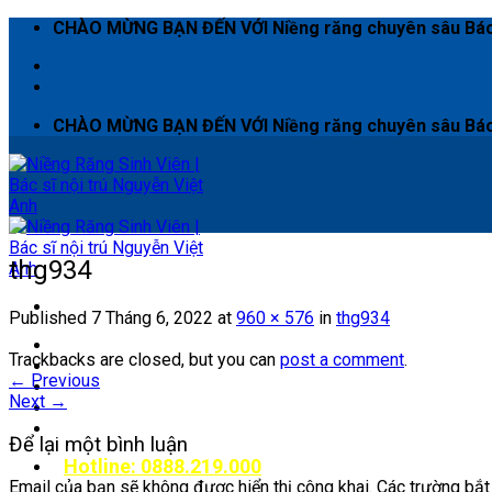
Skip
CHÀO MỪNG BẠN ĐẾN VỚI Niềng răng chuyên sâu Bác s
to
content
CHÀO MỪNG BẠN ĐẾN VỚI Niềng răng chuyên sâu Bác s
thg934
Published
7 Tháng 6, 2022
at
960 × 576
in
thg934
TRANG CHỦ
Trackbacks are closed, but you can
post a comment
.
ĐẶT LỊCH KHÁM
←
Previous
Ca niềng thành công
Next
→
BẢNG GIÁ
DỊCH VỤ
Để lại một bình luận
Hotline: 0888.219.000
Email của bạn sẽ không được hiển thị công khai.
Các trường bắ