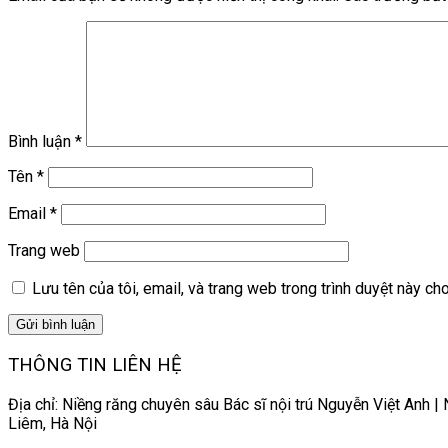
Bình luận
*
Tên
*
Email
*
Trang web
Lưu tên của tôi, email, và trang web trong trình duyệt này cho 
THÔNG TIN LIÊN HỆ
Địa chỉ: Niềng răng chuyên sâu Bác sĩ nội trú Nguyễn Việt A
Liêm, Hà Nội